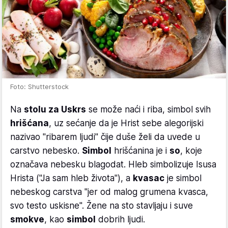
Foto: Shutterstock
Na
stolu za Uskrs
se može naći i riba, simbol svih
hrišćana
, uz sećanje da je Hrist sebe alegorijski
nazivao "ribarem ljudi" čije duše želi da uvede u
carstvo nebesko.
Simbol
hrišćanina je i
so
, koje
označava nebesku blagodat. Hleb simbolizuje Isusa
Hrista ("Ja sam hleb života"), a
kvasac
je simbol
nebeskog carstva "jer od malog grumena kvasca,
svo testo uskisne". Žene na sto stavljaju i suve
smokve
, kao
simbol
dobrih ljudi.