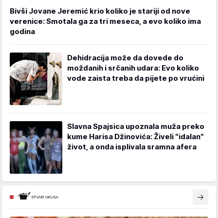
Bivši Jovane Jeremić krio koliko je stariji od nove
verenice: Smotala ga za tri meseca, a evo koliko ima
godina
Dehidracija može da dovede do
moždanih i srčanih udara: Evo koliko
vode zaista treba da pijete po vrućini
Slavna Spajsica upoznala muža preko
kume Harisa Džinovića: Živeli "idalan"
život, a onda isplivala sramna afera