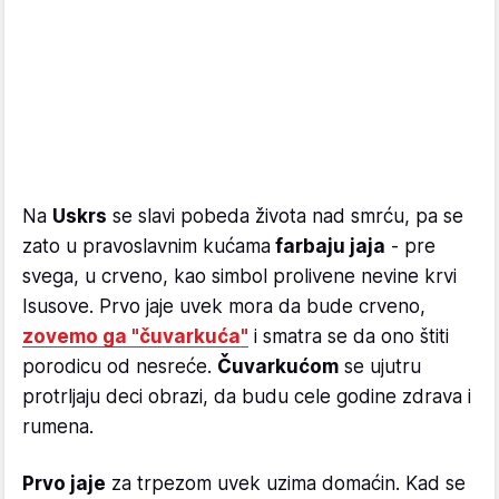
Na
Uskrs
se slavi pobeda života nad smrću, pa se
zato u pravoslavnim kućama
farbaju jaja
- pre
svega, u crveno, kao simbol prolivene nevine krvi
Isusove. Prvo jaje uvek mora da bude crveno,
zovemo ga "čuvarkuća"
i smatra se da ono štiti
porodicu od nesreće.
Čuvarkućom
se ujutru
protrljaju deci obrazi, da budu cele godine zdrava i
rumena.
Prvo jaje
za trpezom uvek uzima domaćin. Kad se