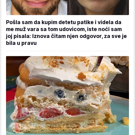
Pošla sam da kupim detetu patike i videla da
me muž vara sa tom udovicom, iste noći sam
joj pisala: Iznova čitam njen odgovor, za sve je
bila u pravu