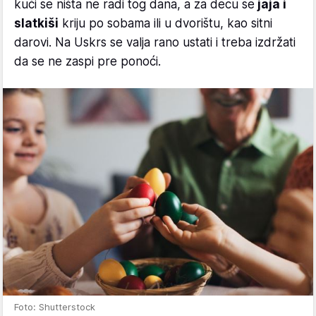
kući se ništa ne radi tog dana, a za decu se
jaja i
slatkiši
kriju po sobama ili u dvorištu, kao sitni
darovi. Na Uskrs se valja rano ustati i treba izdržati
da se ne zaspi pre ponoći.
Foto: Shutterstock