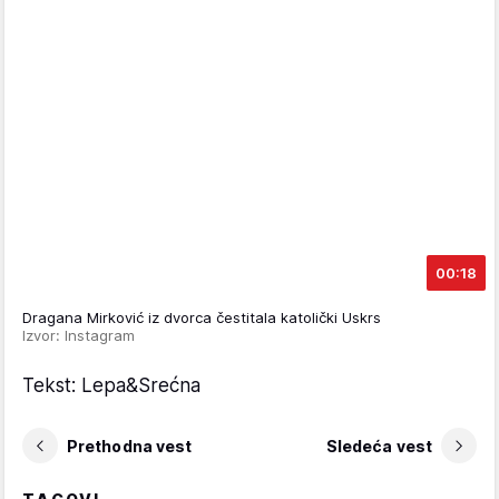
00:18
Dragana Mirković iz dvorca čestitala katolički Uskrs
Izvor: Instagram
Tekst: Lepa&Srećna
Prethodna vest
Sledeća vest