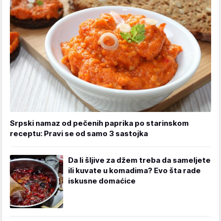
Srpski namaz od pečenih paprika po starinskom
receptu: Pravi se od samo 3 sastojka
Da li šljive za džem treba da sameljete
ili kuvate u komadima? Evo šta rade
iskusne domaćice