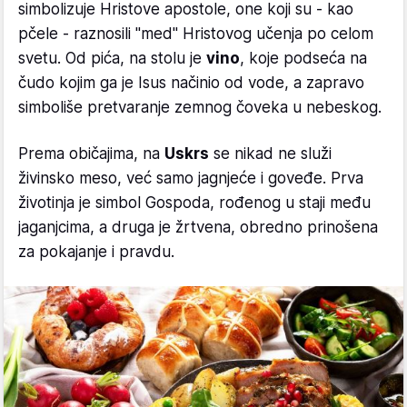
simbolizuje Hristove apostole, one koji su - kao
pčele - raznosili "med" Hristovog učenja po celom
svetu. Od pića, na stolu je
vino
, koje podseća na
čudo kojim ga je Isus načinio od vode, a zapravo
simboliše pretvaranje zemnog čoveka u nebeskog.
Prema običajima, na
Uskrs
se nikad ne služi
živinsko meso, već samo jagnjeće i goveđe. Prva
životinja je simbol Gospoda, rođenog u staji među
jaganjcima, a druga je žrtvena, obredno prinošena
za pokajanje i pravdu.