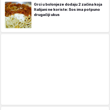
Grci u bolonjeze dodaju 2 začina koja
Italijani ne koriste: Sos ima potpuno
drugačiji ukus