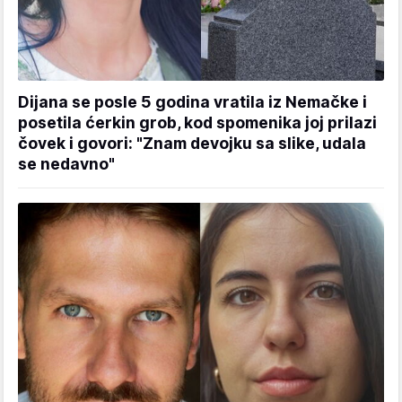
Dijana se posle 5 godina vratila iz Nemačke i
posetila ćerkin grob, kod spomenika joj prilazi
čovek i govori: "Znam devojku sa slike, udala
se nedavno"