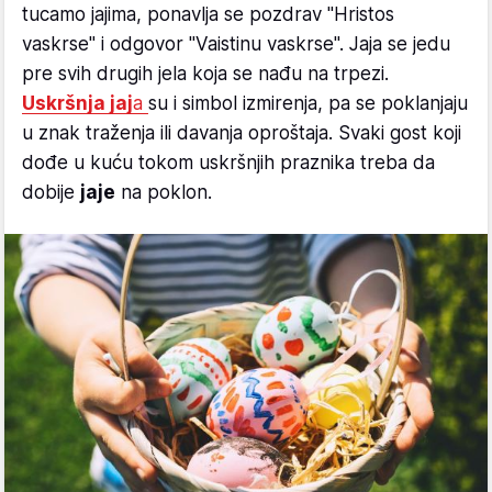
tucamo jajima, ponavlja se pozdrav "Hristos
vaskrse" i odgovor "Vaistinu vaskrse". Jaja se jedu
pre svih drugih jela koja se nađu na trpezi.
Uskršnja jaj
a
su i simbol izmirenja, pa se poklanjaju
u znak traženja ili davanja oproštaja. Svaki gost koji
dođe u kuću tokom uskršnjih praznika treba da
dobije
jaje
na poklon.