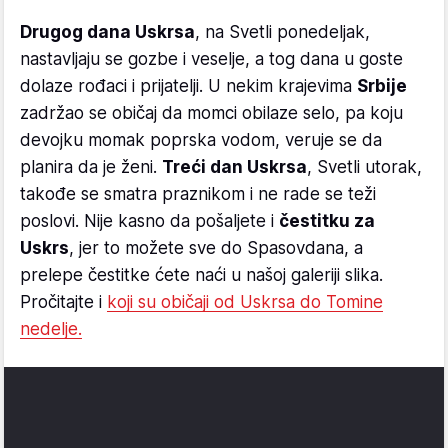
Drugog dana Uskrsa
, na Svetli ponedeljak,
nastavljaju se gozbe i veselje, a tog dana u goste
dolaze rođaci i prijatelji. U nekim krajevima
Srbije
zadržao se običaj da momci obilaze selo, pa koju
devojku momak poprska vodom, veruje se da
planira da je ženi.
Treći dan Uskrsa
, Svetli utorak,
takođe se smatra praznikom i ne rade se teži
poslovi. Nije kasno da pošaljete i
čestitku za
Uskrs
, jer to možete sve do Spasovdana, a
prelepe čestitke ćete naći u našoj galeriji slika.
Pročitajte i
koji su običaji od Uskrsa do Tomine
nedelje.