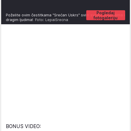
Pogledaj
Poželite ovim čestitkama "Srećan Uskrs" svim svojim prijateljima i
fotogaleriju
dragim ljudima!
Foto: LepaiSrecna
BONUS VIDEO: