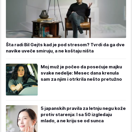
Šta radi Bil Gejts kad je pod stresom? Tvrdi da ga dve
navike uveče smiruju, a ne koštaju ništa
Moj muž je počeo da posećuje majku
svake nedelje: Mesec dana krenula
sam za njim i otrkrila nešto pretužno
5 japanskih pravila za letnju negu kože
protiv starenja: I sa 50 izgledaju
mlado, a ne kriju se od sunca