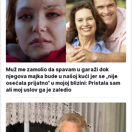
Muž me zamolio da spavam u garaži dok
njegova majka bude u našoj kući jer se „nije
osećala prijatno“ u mojoj blizini: Pristala sam
ali moj uslov ga je zaledio