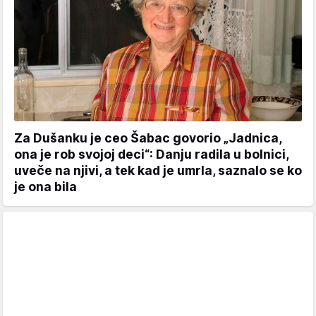
Za Dušanku je ceo Šabac govorio „Jadnica,
ona je rob svojoj deci“: Danju radila u bolnici,
uveče na njivi, a tek kad je umrla, saznalo se ko
je ona bila