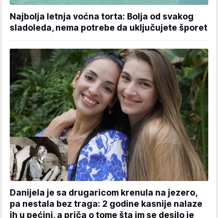
Najbolja letnja voćna torta: Bolja od svakog
sladoleda, nema potrebe da uključujete šporet
Danijela je sa drugaricom krenula na jezero,
pa nestala bez traga: 2 godine kasnije nalaze
ih u pećini, a priča o tome šta im se desilo je