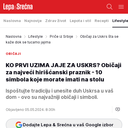
Naslovna
Najnovije
Zdrav život
Lepota i stil
Recepti
Lifestyl
Naslovna
Lifestyle
Priče iz Srbije
Običaji za Uskrs šta se
kaže dok se tucamo jajima
OBIČAJI
KO PRVI UZIMA JAJE ZA USKRS? Običaji
za najveći hirišćanski praznik - 10
simbola koje morate imati na stolu
Ispoštujte tradiciju i unesite duh Uskrsa u vaš
dom - ovo su najvažniji običaji i simboli.
Objavljeno 05.05.2024. 8:30h
Dodajte Lepa & Srećna u vaš Google izbor