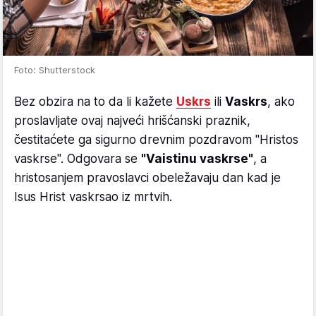
Foto: Shutterstock
Bez obzira na to da li kažete
Uskrs
ili
Vaskrs
, ako
proslavljate ovaj najveći hrišćanski praznik,
čestitaćete ga sigurno drevnim pozdravom "Hristos
vaskrse". Odgovara se
"Vaistinu vaskrse"
, a
hristosanjem pravoslavci obeležavaju dan kad je
Isus Hrist vaskrsao iz mrtvih.