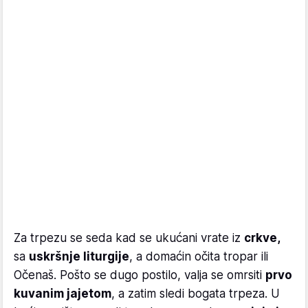
Za trpezu se seda kad se ukućani vrate iz
crkve,
sa
uskršnje liturgije
, a domaćin očita tropar ili
Očenaš. Pošto se dugo postilo, valja se omrsiti
prvo
kuvanim jajetom
, a zatim sledi bogata trpeza. U