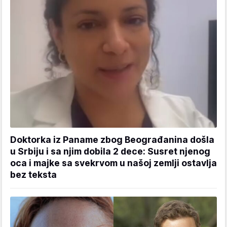
Doktorka iz Paname zbog Beograđanina došla
u Srbiju i sa njim dobila 2 dece: Susret njenog
oca i majke sa svekrvom u našoj zemlji ostavlja
bez teksta