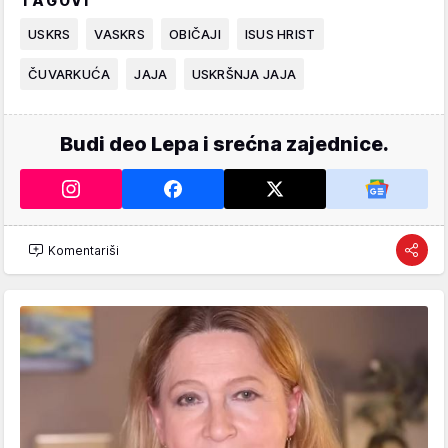
TAGOVI
USKRS
VASKRS
OBIČAJI
ISUS HRIST
ČUVARKUĆA
JAJA
USKRŠNJA JAJA
Budi deo Lepa i srećna zajednice.
Komentariši