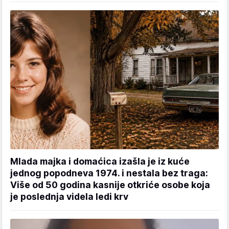
Mlada majka i domaćica izašla je iz kuće
jednog popodneva 1974. i nestala bez traga:
Više od 50 godina kasnije otkriće osobe koja
je poslednja videla ledi krv