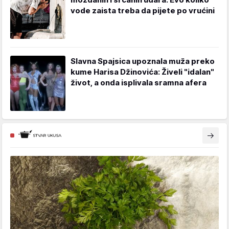
vode zaista treba da pijete po vrućini
Slavna Spajsica upoznala muža preko
kume Harisa Džinovića: Živeli "idalan"
život, a onda isplivala sramna afera