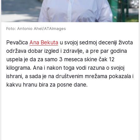
Foto: Antonio Ahel/ATAImages
Pevačica
Ana Bekuta
u svojoj sedmoj deceniji života
održava dobar izgled i zdravlje, a pre par godina
uspela je da za samo 3 meseca skine čak 12
kilograma. Ana i nakon toga vodi razuna o svojoj
ishrani, a sada je na društvenim mrežama pokazala i
kakvu hranu bira za posne dane.