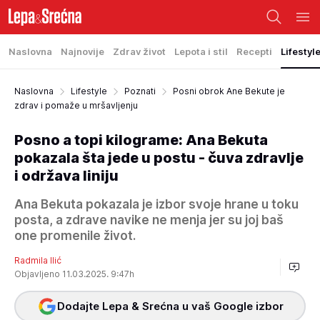
Naslovna
Najnovije
Zdrav život
Lepota i stil
Recepti
Lifestyl
Naslovna
Lifestyle
Poznati
Posni obrok Ane Bekute je
zdrav i pomaže u mršavljenju
Posno a topi kilograme: Ana Bekuta
pokazala šta jede u postu - čuva zdravlje
i održava liniju
Ana Bekuta pokazala je izbor svoje hrane u toku
posta, a zdrave navike ne menja jer su joj baš
one promenile život.
Radmila Ilić
Objavljeno 11.03.2025. 9:47h
Dodajte Lepa & Srećna u vaš Google izbor