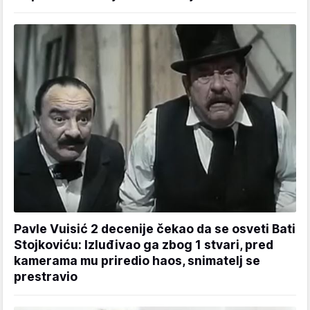
Pavle Vuisić 2 decenije čekao da se osveti Bati
Stojkoviću: Izluđivao ga zbog 1 stvari, pred
kamerama mu priredio haos, snimatelj se
prestravio