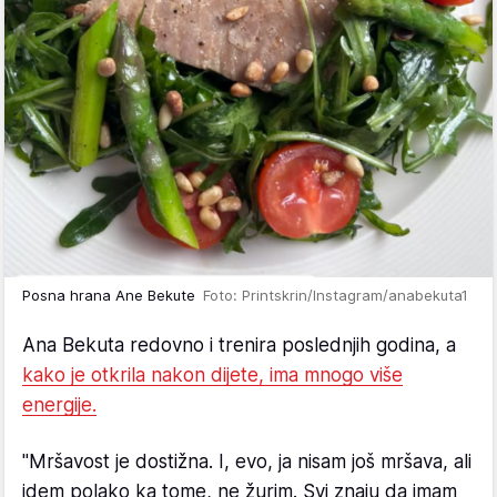
Posna hrana Ane Bekute
Foto: Printskrin/Instagram/anabekuta1
Ana Bekuta redovno i trenira poslednjih godina, a
kako je otkrila nakon dijete, ima mnogo više
energije.
"Mršavost je dostižna. I, evo, ja nisam još mršava, ali
idem polako ka tome, ne žurim. Svi znaju da imam