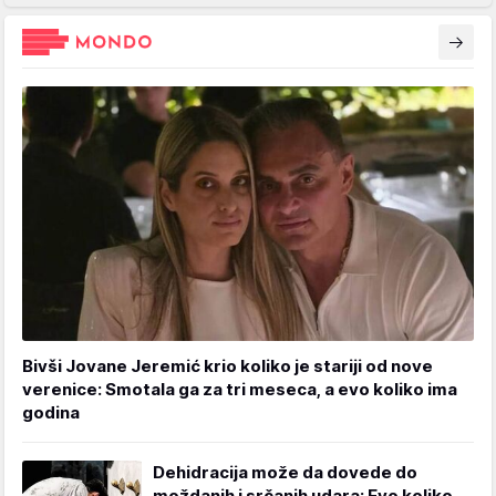
Bivši Jovane Jeremić krio koliko je stariji od nove
verenice: Smotala ga za tri meseca, a evo koliko ima
godina
Dehidracija može da dovede do
moždanih i srčanih udara: Evo koliko