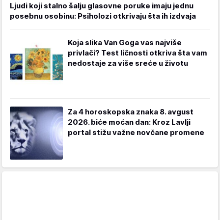
Ljudi koji stalno šalju glasovne poruke imaju jednu
posebnu osobinu: Psiholozi otkrivaju šta ih izdvaja
Koja slika Van Goga vas najviše
privlači? Test ličnosti otkriva šta vam
nedostaje za više sreće u životu
Za 4 horoskopska znaka 8. avgust
2026. biće moćan dan: Kroz Lavlji
portal stižu važne novčane promene