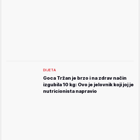
DIJETA
Goca Tržan je brzo i na zdrav način
izgubila 10 kg: Ovo je jelovnik koji joj je
nutricionista napravio