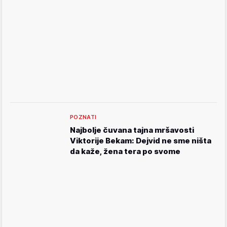
POZNATI
Najbolje čuvana tajna mršavosti
Viktorije Bekam: Dejvid ne sme ništa
da kaže, žena tera po svome