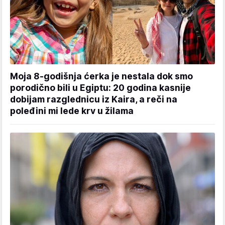
Moja 8-godišnja ćerka je nestala dok smo
porodično bili u Egiptu: 20 godina kasnije
dobijam razglednicu iz Kaira, a reči na
poleđini mi lede krv u žilama