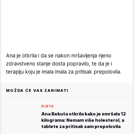
Ana je otkrila i da se nakon mršavljenja njeno
zdravstveno stanje dosta popravilo, te da je i
terapiju koju je imala imala za pritisak prepolovila.
MOŽDA ĆE VAS ZANIMATI
DIJETA
Ana Bekuta otkrila kako je smršala 12
kilograma: Nemam više holesterol, a
tablete za pritisak sam prepolovila