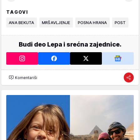
TAGOVI
ANA BEKUTA
MRŠAVLJENJE
POSNA HRANA
POST
Budi deo Lepa i srećna zajednice.
Komentariši