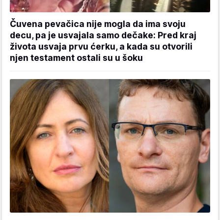
Čuvena pevačica nije mogla da ima svoju
decu, pa je usvajala samo dečake: Pred kraj
života usvaja prvu ćerku, a kada su otvorili
njen testament ostali su u šoku