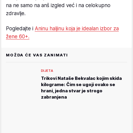
na ne samo na anš izgled već i na celokupno
zdravlje.
Pogledajte i
Aninu haljinu koja je idealan izbor za
žene 60+.
MOŽDA ĆE VAS ZANIMATI
DIJETA
Trikovi Nataše Bekvalac kojim skida
kilograme: Čim se ugoji ovako se
hrani, jedna stvar je strogo
zabranjena