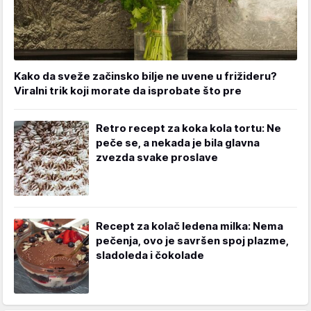
Kako da sveže začinsko bilje ne uvene u frižideru?
Viralni trik koji morate da isprobate što pre
Retro recept za koka kola tortu: Ne
peče se, a nekada je bila glavna
zvezda svake proslave
Recept za kolač ledena milka: Nema
pečenja, ovo je savršen spoj plazme,
sladoleda i čokolade