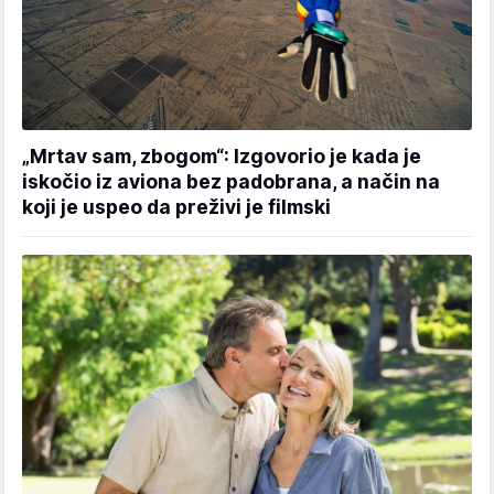
„Mrtav sam, zbogom“: Izgovorio je kada je
iskočio iz aviona bez padobrana, a način na
koji je uspeo da preživi je filmski