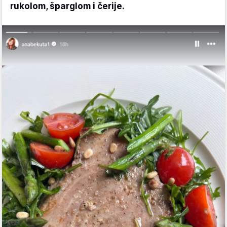
rukolom, šparglom i čerije.