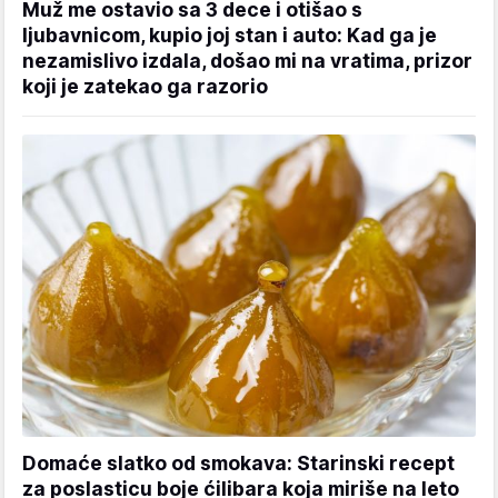
Muž me ostavio sa 3 dece i otišao s
ljubavnicom, kupio joj stan i auto: Kad ga je
nezamislivo izdala, došao mi na vratima, prizor
koji je zatekao ga razorio
Domaće slatko od smokava: Starinski recept
za poslasticu boje ćilibara koja miriše na leto