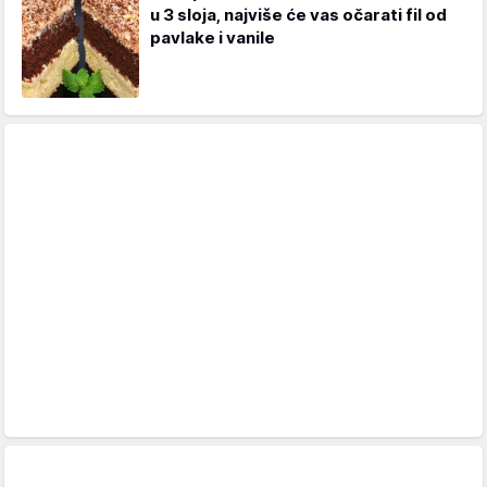
u 3 sloja, najviše će vas očarati fil od
pavlake i vanile