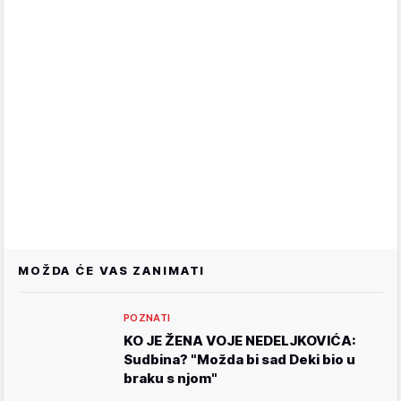
MOŽDA ĆE VAS ZANIMATI
POZNATI
KO JE ŽENA VOJE NEDELJKOVIĆA:
Sudbina? "Možda bi sad Deki bio u
braku s njom"