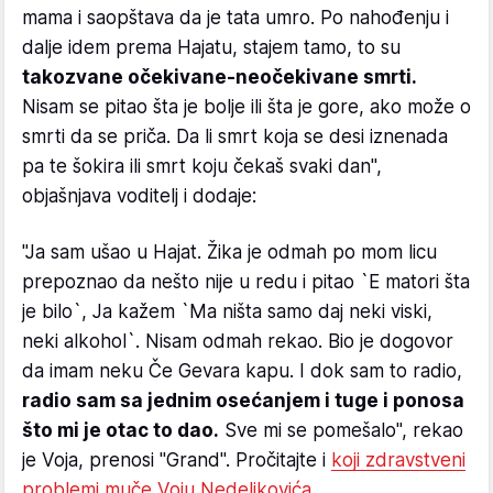
mama i saopštava da je tata umro. Po nahođenju i
dalje idem prema Hajatu, stajem tamo, to su
takozvane očekivane-neočekivane smrti.
Nisam se pitao šta je bolje ili šta je gore, ako može o
smrti da se priča. Da li smrt koja se desi iznenada
pa te šokira ili smrt koju čekaš svaki dan",
objašnjava voditelj i dodaje:
"Ja sam ušao u Hajat. Žika je odmah po mom licu
prepoznao da nešto nije u redu i pitao `E matori šta
je bilo`, Ja kažem `Ma ništa samo daj neki viski,
neki alkohol`. Nisam odmah rekao. Bio je dogovor
da imam neku Če Gevara kapu. I dok sam to radio,
radio sam sa jednim osećanjem i tuge i ponosa
što mi je otac to dao.
Sve mi se pomešalo", rekao
je Voja, prenosi "Grand". Pročitajte i
koji zdravstveni
problemi muče Voju Nedeljkovića.