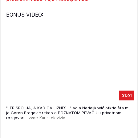
BONUS VIDEO:
01:01
"LEP SPOLJA, A KAD GA LIZNEŠ..." Voja Nedeljković otkrio šta mu
je Goran Bregović rekao o POZNATOM PEVAČU u privatnom
razgovoru
Izvor: Kurir televizia