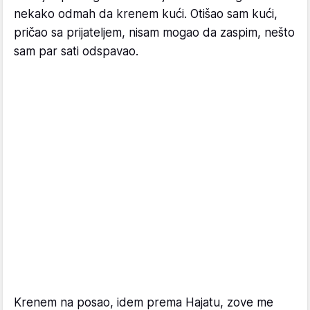
nekako odmah da krenem kući. Otišao sam kući,
pričao sa prijateljem, nisam mogao da zaspim, nešto
sam par sati odspavao.
Krenem na posao, idem prema Hajatu, zove me