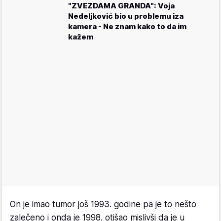
"ZVEZDAMA GRANDA": Voja
Nedeljković bio u problemu iza
kamera - Ne znam kako to da im
kažem
On je imao tumor još 1993. godine pa je to nešto
zalečeno i onda je 1998. otišao mislivši da je u