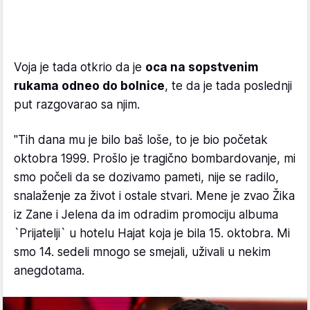
Voja je tada otkrio da je
oca na sopstvenim
rukama odneo do bolnice
, te da je tada poslednji
put razgovarao sa njim.
"Tih dana mu je bilo baš loše, to je bio početak
oktobra 1999. Prošlo je tragično bombardovanje, mi
smo počeli da se dozivamo pameti, nije se radilo,
snalaženje za život i ostale stvari. Mene je zvao Žika
iz Zane i Jelena da im odradim promociju albuma
`Prijatelji` u hotelu Hajat koja je bila 15. oktobra. Mi
smo 14. sedeli mnogo se smejali, uživali u nekim
anegdotama.