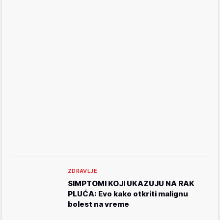
ZDRAVLJE
SIMPTOMI KOJI UKAZUJU NA RAK
PLUĆA: Evo kako otkriti malignu
bolest na vreme