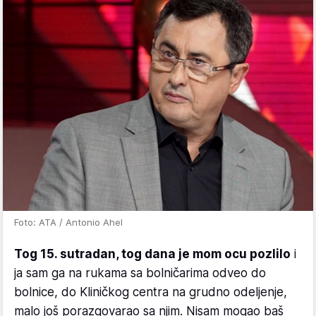
Foto: ATA / Antonio Ahel
Tog 15. sutradan, tog dana je mom ocu pozlilo
i
ja sam ga na rukama sa bolničarima odveo do
bolnice, do Kliničkog centra na grudno odeljenje,
malo još porazgovarao sa njim. Nisam mogao baš