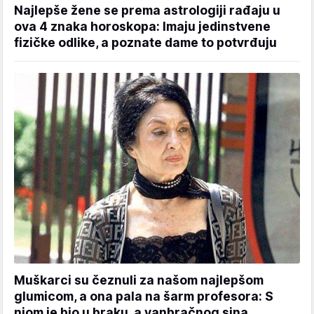
Najlepše žene se prema astrologiji rađaju u
ova 4 znaka horoskopa: Imaju jedinstvene
fizičke odlike, a poznate dame to potvrđuju
Muškarci su čeznuli za našom najlepšom
glumicom, a ona pala na šarm profesora: S
njom je bio u braku, a vanbračnog sina