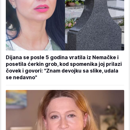
Dijana se posle 5 godina vratila iz Nemačke i
posetila ćerkin grob, kod spomenika joj prilazi
čovek i govori: "Znam devojku sa slike, udala
se nedavno"