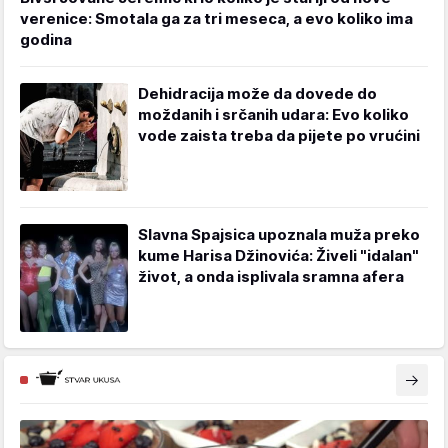
verenice: Smotala ga za tri meseca, a evo koliko ima
godina
Dehidracija može da dovede do
moždanih i srčanih udara: Evo koliko
vode zaista treba da pijete po vrućini
Slavna Spajsica upoznala muža preko
kume Harisa Džinovića: Živeli "idalan"
život, a onda isplivala sramna afera