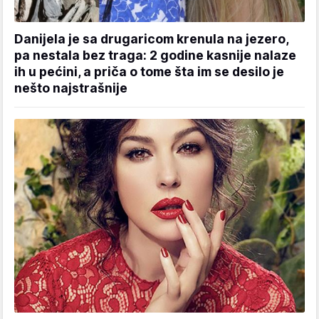
Danijela je sa drugaricom krenula na jezero,
pa nestala bez traga: 2 godine kasnije nalaze
ih u pećini, a priča o tome šta im se desilo je
nešto najstrašnije