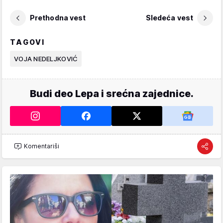
Prethodna vest
Sledeća vest
TAGOVI
VOJA NEDELJKOVIĆ
Budi deo Lepa i srećna zajednice.
Komentariši