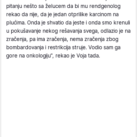
pitanju nešto sa želucem da bi mu rendgenolog
rekao da nije, da je jedan otprilike karcinom na
plućima. Onda je shvatio da jeste i onda smo krenuli
u pokušavanje nekog rešavanja svega, odlazio je na
zračenja, pa ima zračenja, nema zračenja zbog
bombardovanja i restrikcija struje. Vodio sam ga
gore na onkologiju", rekao je Voja tada.