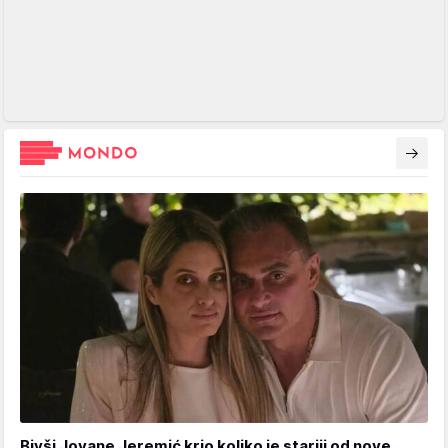
Bivši Jovane Jeremić krio koliko je stariji od nove