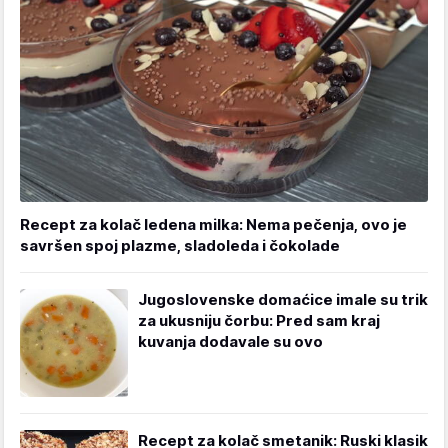
Recept za kolač ledena milka: Nema pečenja, ovo je
savršen spoj plazme, sladoleda i čokolade
Jugoslovenske domaćice imale su trik
za ukusniju čorbu: Pred sam kraj
kuvanja dodavale su ovo
Recept za kolač smetanik: Ruski klasik