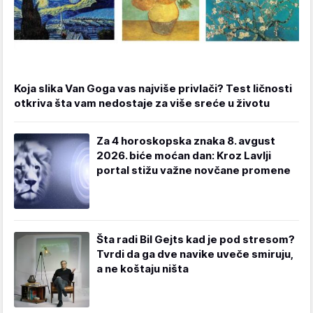
Koja slika Van Goga vas najviše privlači? Test ličnosti
otkriva šta vam nedostaje za više sreće u životu
Za 4 horoskopska znaka 8. avgust
2026. biće moćan dan: Kroz Lavlji
portal stižu važne novčane promene
Šta radi Bil Gejts kad je pod stresom?
Tvrdi da ga dve navike uveče smiruju,
a ne koštaju ništa