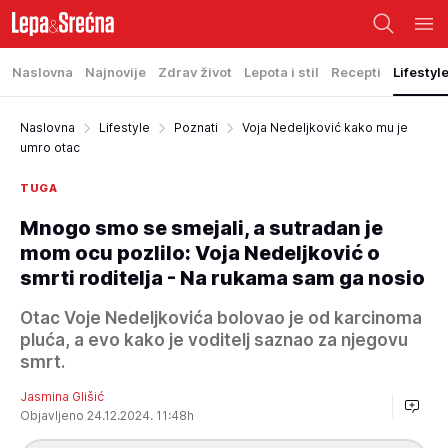
Naslovna
Najnovije
Zdrav život
Lepota i stil
Recepti
Lifestyl
Naslovna
Lifestyle
Poznati
Voja Nedeljković kako mu je
umro otac
TUGA
Mnogo smo se smejali, a sutradan je
mom ocu pozlilo: Voja Nedeljković o
smrti roditelja - Na rukama sam ga nosio
Otac Voje Nedeljkovića bolovao je od karcinoma
pluća, a evo kako je voditelj saznao za njegovu
smrt.
Jasmina Glišić
Objavljeno 24.12.2024. 11:48h