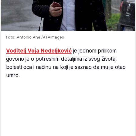
Foto: Antonio Ahel/ATAImages
Voditelj Voja Nedeljković
je jednom prilikom
govorio je o potresnim detaljima iz svog života,
bolesti oca i načinu na koji je saznao da mu je otac
umro.