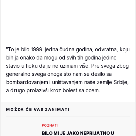
"To je bilo 1999. jedna čudna godina, odvratna, koju
bih ja onako da mogu od svih tih godina jedino
stavio u fioku da je ne uzimam više. Pre svega zbog
generalno svega onoga što nam se desilo sa
bombardovanjem i uništavanjem naše zemlje Srbije,
a drugo prolazivši kroz bolest sa ocem.
MOŽDA ĆE VAS ZANIMATI
POZNATI
BILO MI JE JAKO NEPRIJATNO U