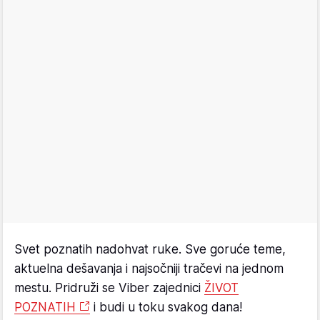
Svet poznatih nadohvat ruke. Sve goruće teme,
aktuelna dešavanja i najsočniji tračevi na jednom
mestu. Pridruži se Viber zajednici
ŽIVOT
POZNATIH
i budi u toku svakog dana!