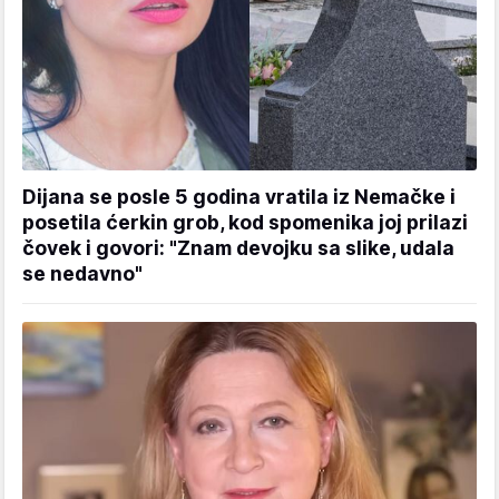
Dijana se posle 5 godina vratila iz Nemačke i
posetila ćerkin grob, kod spomenika joj prilazi
čovek i govori: "Znam devojku sa slike, udala
se nedavno"