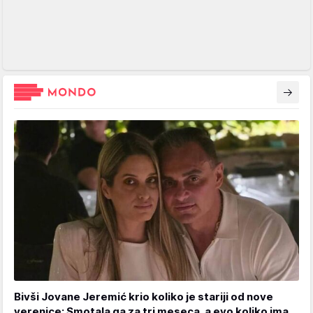
Bivši Jovane Jeremić krio koliko je stariji od nove
verenice: Smotala ga za tri meseca, a evo koliko ima