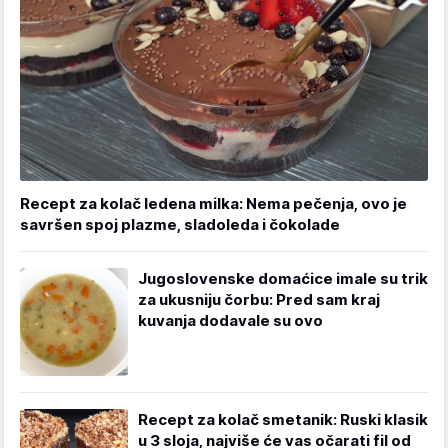
Recept za kolač ledena milka: Nema pečenja, ovo je
savršen spoj plazme, sladoleda i čokolade
Jugoslovenske domaćice imale su trik
za ukusniju čorbu: Pred sam kraj
kuvanja dodavale su ovo
Recept za kolač smetanik: Ruski klasik
u 3 sloja, najviše će vas očarati fil od