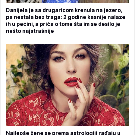
Danijela je sa drugaricom krenula na jezero,
pa nestala bez traga: 2 godine kasnije nalaze
ih u pećini, a priča o tome šta im se desilo je
nešto najstrašnije
Najlepše žene se prema astrologiji rađaju u