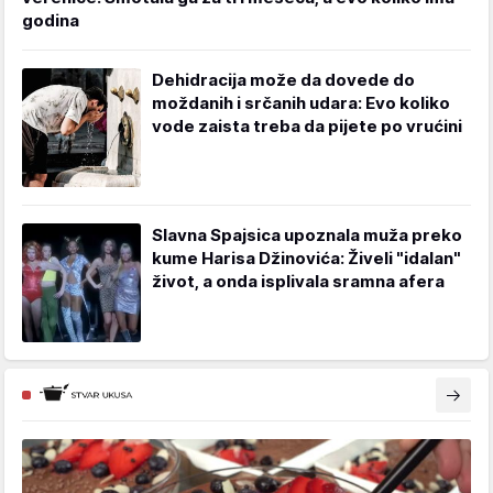
godina
Dehidracija može da dovede do
moždanih i srčanih udara: Evo koliko
vode zaista treba da pijete po vrućini
Slavna Spajsica upoznala muža preko
kume Harisa Džinovića: Živeli "idalan"
život, a onda isplivala sramna afera