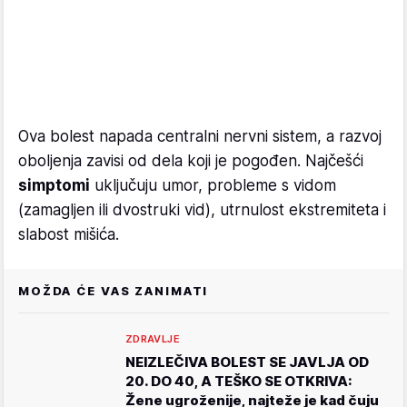
Ova bolest napada centralni nervni sistem, a razvoj
oboljenja zavisi od dela koji je pogođen. Najčešći
simptomi
uključuju umor, probleme s vidom
(zamagljen ili dvostruki vid), utrnulost ekstremiteta i
slabost mišića.
MOŽDA ĆE VAS ZANIMATI
ZDRAVLJE
NEIZLEČIVA BOLEST SE JAVLJA OD
20. DO 40, A TEŠKO SE OTKRIVA:
Žene ugroženije, najteže je kad čuju