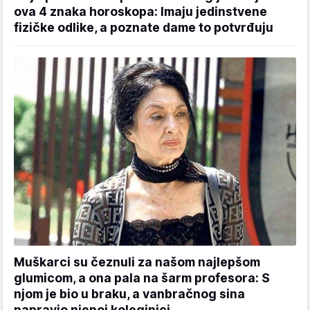
ova 4 znaka horoskopa: Imaju jedinstvene
fizičke odlike, a poznate dame to potvrđuju
Muškarci su čeznuli za našom najlepšom
glumicom, a ona pala na šarm profesora: S
njom je bio u braku, a vanbračnog sina
napravio njenoj koleginici