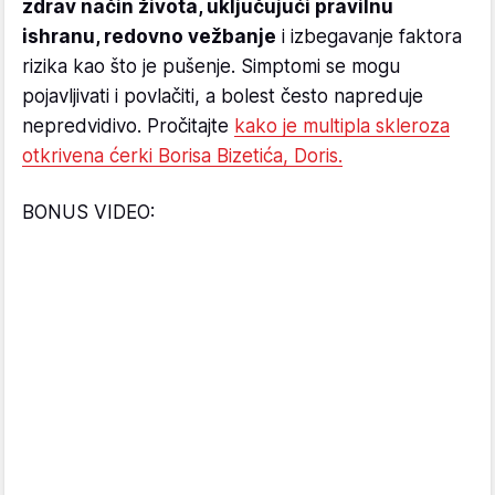
zdrav način života, uključujući pravilnu
ishranu, redovno vežbanje
i izbegavanje faktora
rizika kao što je pušenje. Simptomi se mogu
pojavljivati i povlačiti, a bolest često napreduje
nepredvidivo. Pročitajte
kako je multipla skleroza
otkrivena ćerki Borisa Bizetića, Doris.
BONUS VIDEO: