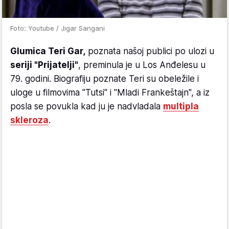
Foto: Youtube / Jigar Sangani
Glumica Teri Gar,
poznata našoj publici po ulozi u
seriji "Prijatelji"
, preminula je u Los Anđelesu u
79. godini. Biografiju poznate Teri su obeležile i
uloge u filmovima "Tutsi" i "Mladi Frankeštajn", a iz
posla se povukla kad ju je nadvladala
multipla
skleroza
.