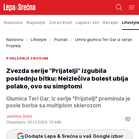
Naslovna
Najnovije
Zdrav život
Lepota i stil
Recepti
Lifestyl
Naslovna
Lifestyle
Poznati
Umrla glumica Teri Gar iz serije
Prijatelji
POSLEDNJE ZBOGOM
Zvezda serije "Prijatelji" izgubila
poslednju bitku: Neizlečiva bolest ubija
polako, ovo su simptomi
Glumica Teri Gar, iz serije "Prijatelji" preminula je
posle borbe sa multiplom sklerozom
Jasmina Glišić
Objavljeno 30.10.2024. 10:48h
Dodajte Lepa & Srećna u vaš Google izbor