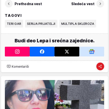
Prethodna vest
Sledeća vest
TAGOVI
TERI GAR
SERIJA PRIJATELJI
MULTIPLA SKLEROZA
Budi deo Lepa i srećna zajednice.
Komentariši