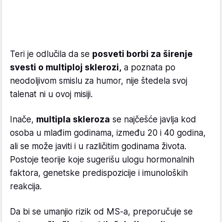
Teri je odlučila da se
posveti borbi za širenje
svesti o multiploj sklerozi,
a poznata po
neodoljivom smislu za humor, nije štedela svoj
talenat ni u ovoj misiji.
Inače,
multipla skleroza
se najčešće javlja kod
osoba u mlađim godinama, između 20 i 40 godina,
ali se može javiti i u različitim godinama života.
Postoje teorije koje sugerišu ulogu hormonalnih
faktora, genetske predispozicije i imunoloških
reakcija.
Da bi se umanjio rizik od MS-a, preporučuje se