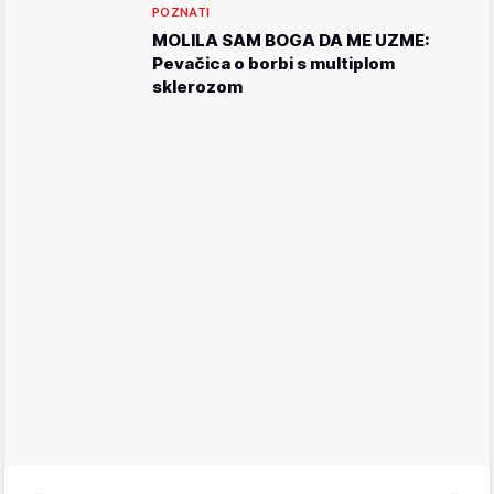
POZNATI
MOLILA SAM BOGA DA ME UZME:
Pevačica o borbi s multiplom
sklerozom