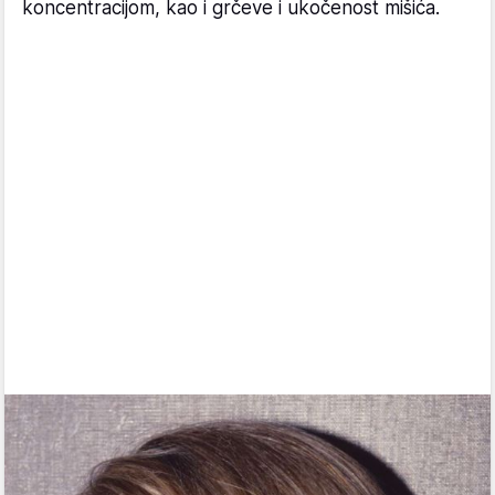
koncentracijom, kao i grčeve i ukočenost mišića.