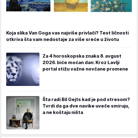
Koja slika Van Goga vas najviše privlači? Test ličnosti
otkriva šta vam nedostaje za više sreće u životu
Za 4 horoskopska znaka 8. avgust
2026. biće moćan dan: Kroz Lavlji
portal stižu važne novčane promene
Šta radi Bil Gejts kad je pod stresom?
Tvrdi da ga dve navike uveče smiruju,
a ne koštaju ništa