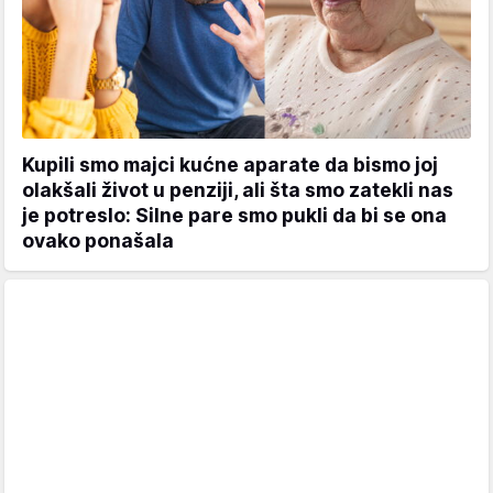
Kupili smo majci kućne aparate da bismo joj
olakšali život u penziji, ali šta smo zatekli nas
je potreslo: Silne pare smo pukli da bi se ona
ovako ponašala