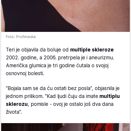
Foto: Profimedia
Teri je objavila da boluje od
multiple skleroze
2002. godine, a 2006. pretrpela je i aneurizmu.
Američka glumica je tri godine ćutala o svojoj
osnovnoj bolesti.
"Bojala sam se da ću ostati bez posla", objasnila je
jednom prilikom. "Kad ljudi čuju da imate
multiplu
sklerozu
, pomisle - ovoj je ostalo još dva dana
života".