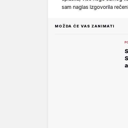
sam naglas izgovorila rečeni
MOŽDA ĆE VAS ZANIMATI
P
S
a