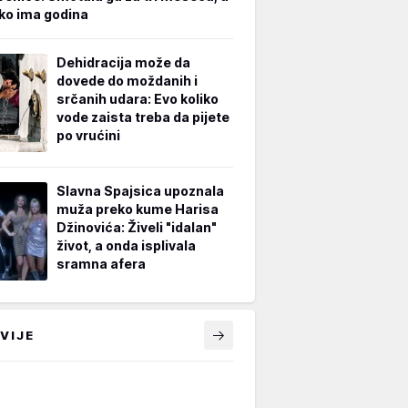
iko ima godina
Dehidracija može da
dovede do moždanih i
srčanih udara: Evo koliko
vode zaista treba da pijete
po vrućini
Slavna Spajsica upoznala
muža preko kume Harisa
Džinovića: Živeli "idalan"
život, a onda isplivala
sramna afera
VIJE