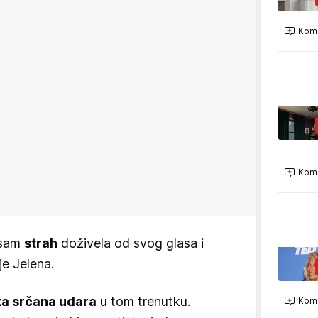
Kome
Kome
 sam
strah
doživela od svog glasa i
 je Jelena.
ka srčana udara
u tom trenutku.
Kome