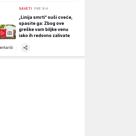
SAVETI
PRE 9 H
„Linija smrti“ suši cveće,
spasite ga: Zbog ove
greške vam biljke venu
iako ih redovno zalivate
ntariši