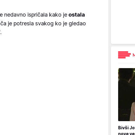
e nedavno ispričala kako je
ostala
riča je potresla svakog ko je gledao
.
Bivši Jo
nove ve