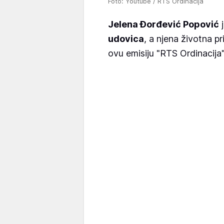
Foto: Youtube / RTS Ordinacija
Jelena Đorđević Popović
j
udovica
, a njena životna p
ovu emisiju "RTS Ordinacija"