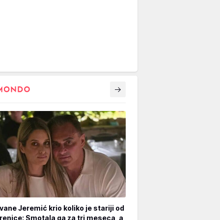
vane Jeremić krio koliko je stariji od
renice: Smotala ga za tri meseca, a