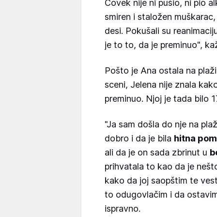
Čovek nije ni pušio, ni pio a
smiren i staložen muškarac,
desi. Pokušali su reanimaciju
je to to, da je preminuo", ka
Pošto je Ana ostala na plaži 
sceni, Jelena nije znala kako
preminuo. Njoj je tada bilo 
"Ja sam došla do nje na plažu 
dobro i da je bila
hitna pom
ali da je on sada zbrinut u
b
prihvatala to kao da je nešto
kako da joj saopštim te vest
to odugovlačim i da ostavi
ispravno.