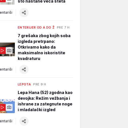
što nastane veća šteta
ntariši
ENTERIJER OD A DO Ž
PRE 7 H
7 grešaka zbog kojih soba
izgleda pretrpano:
Otkrivamo kako da
maksimalno iskoristite
kvadraturu
ntariši
LEPOTA
PRE 9 H
Lepa Hana (52) zgodna kao
devojka: Režim vežbanja i
ishrane za zategnute noge
i mladalački izgled
ntariši