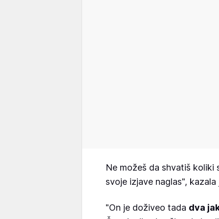
Ne možeš da shvatiš koliki
svoje izjave naglas", kazala
"On je doživeo tada
dva ja