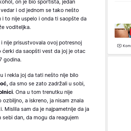
lkohol, on je bio sportista, jedan
 vedar i od jednom se tako nešto
 i to nije uspelo i onda ti saopšte da
že voditeljka.
i nije prisustvovala ovoj potresnoj
Kome
 ćerki da saopšti vest da joj je otac
17 godina.
i rekla joj da tati nešto nije bilo
oć,
da smo se zato zadržali u sobi,
olnici
. Ona u tom trenutku nije
 ozbiljno, a iskreno, ja nisam znala
i. Mislila sam da je najpametnije da ja
m sebi dan, da mogu da reagujem