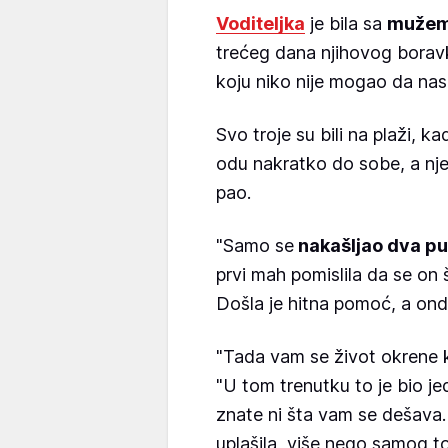
Voditeljka
je bila sa
mužem
trećeg dana njihovog borav
koju niko nije mogao da nasl
Svo troje su bili na plaži, k
odu nakratko do sobe, a nje
pao.
"Samo se
nakašljao dva pu
prvi mah pomislila da se on 
Došla je hitna pomoć, a ond
"Tada vam se život okrene 
"U tom trenutku to je bio jed
znate ni šta vam se dešava
uplašila, više nego samog to