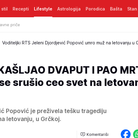
 stil
Recepti
Lifestyle
Astrologija
Porodica
Bašta
Stan
avne priče
Voditeljki RTS Jeleni Djordjević Popović umro muž na letovanju u 
KAŠLJAO DVAPUT I PAO MR
 se srušio ceo svet na letova
ć Popović je preživela tešku tragediju
na letovanju, u Grčkoj.
Komentariši