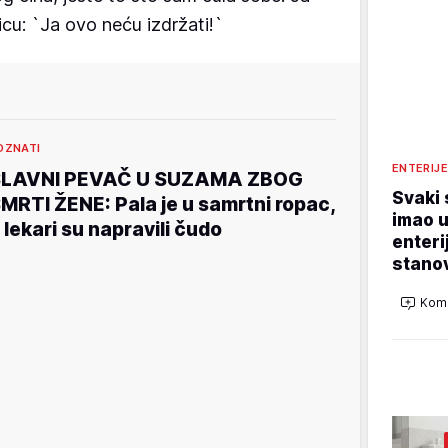
cu: `Ja ovo neću izdržati!`
OZNATI
ENTERIJ
SLAVNI PEVAČ U SUZAMA ZBOG
Svaki 
MRTI ŽENE: Pala je u samrtni ropac,
imao u
 lekari su napravili čudo
enteri
stano
Kome