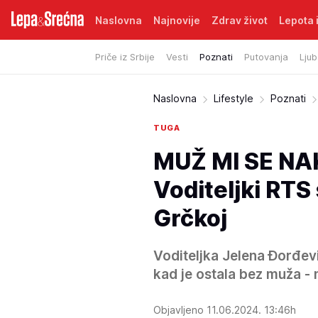
Naslovna
Najnovije
Zdrav život
Lepota i
Priče iz Srbije
Vesti
Poznati
Putovanja
Ljub
Naslovna
Lifestyle
Poznati
TUGA
MUŽ MI SE NA
Voditeljki RTS
Grčkoj
Voditeljka Jelena Đorđevi
kad je ostala bez muža - 
Objavljeno 11.06.2024. 13:46h