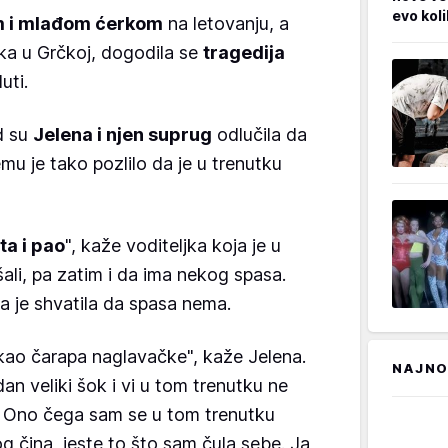
evo kol
 i mlađom ćerkom
na letovanju, a
ka u Grčkoj, dogodila se
tragedija
uti.
ad su
Jelena i njen suprug
odlučila da
mu je tako pozlilo da je u trenutku
ta i pao
", kaže voditeljka koja je u
šali, pa zatim i da ima nekog spasa.
a je shvatila da spasa nema.
kao čarapa naglavačke", kaže Jelena.
NAJNO
an veliki šok i vi u tom trenutku ne
. Ono čega sam se u tom trenutku
g čina, jeste to što sam čula sebe. Ja