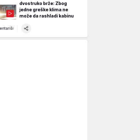
dvostruko brže: Zbog
jedne greške klima ne
može da rashladi kabinu
ntariši