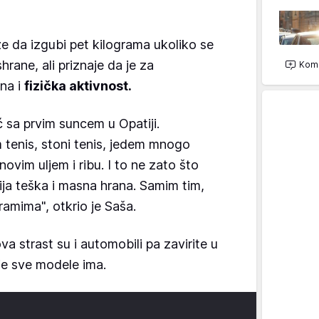
e da izgubi pet kilograma ukoliko se
rane, ali priznaje da je za
Kome
bna i
fizička aktivnost.
ć sa prvim suncem u Opatiji.
 tenis, stoni tenis, jedem mnogo
ovim uljem i ribu. I to ne zato što
ija teška i masna hrana. Samim tim,
amima", otkrio je Saša.
va strast su i automobili pa zavirite u
oje sve modele ima.