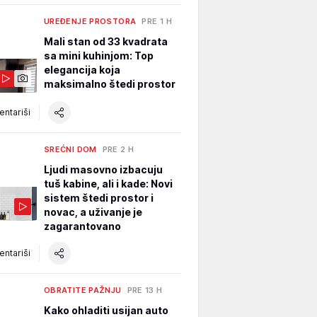
UREĐENJE PROSTORA
PRE 1 H
Mali stan od 33 kvadrata
sa mini kuhinjom: Top
elegancija koja
maksimalno štedi prostor
ntariši
SREĆNI DOM
PRE 2 H
Ljudi masovno izbacuju
tuš kabine, ali i kade: Novi
sistem štedi prostor i
novac, a uživanje je
zagarantovano
ntariši
OBRATITE PAŽNJU
PRE 13 H
Kako ohladiti usijan auto