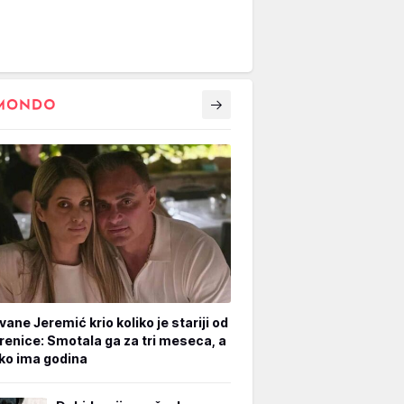
vane Jeremić krio koliko je stariji od
renice: Smotala ga za tri meseca, a
iko ima godina