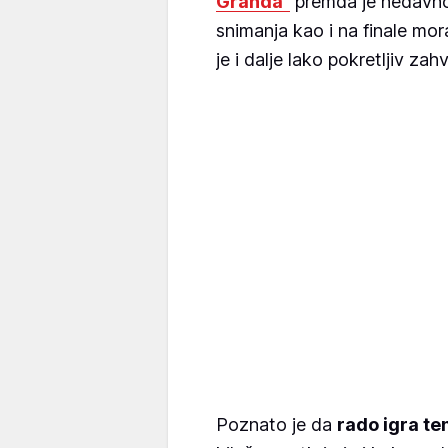
Granda"
premda je nedavno
snimanja kao i na finale mor
je i dalje lako pokretljiv zahv
Poznato je da
rado igra te