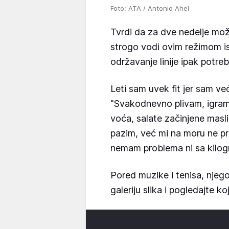
Foto: ATA / Antonio Ahel
Tvrdi da za dve nedelje mož
strogo vodi ovim režimom ish
održavanje linije ipak potre
Leti sam uvek fit jer sam ve
"Svakodnevno plivam, igram
voća, salate začinjene maslin
pazim, već mi na moru ne pr
nemam problema ni sa kilogr
Pored muzike i tenisa, njego
galeriju slika i pogledajte k