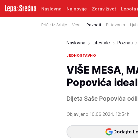
Naslovna
Najnovije
Zdrav život
Lepota i
Priče iz Srbije
Vesti
Poznati
Putovanja
Ljub
Naslovna
Lifestyle
Poznati
JEDNOSTAVNO
VIŠE MESA, MA
Popovića ideal
Dijeta Saše Popovića odli
Objavljeno 10.06.2024. 12:54h
Dodajte Le