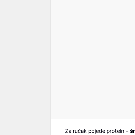
Za ručak pojede protein –
šn