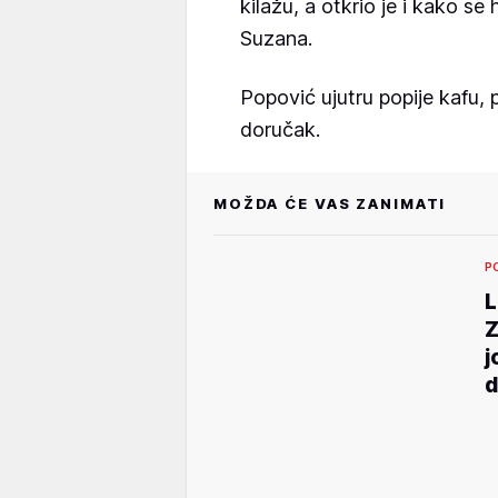
kilažu, a otkrio je i kako s
Suzana.
Popović ujutru popije kafu,
doručak.
MOŽDA ĆE VAS ZANIMATI
P
L
Z
j
d