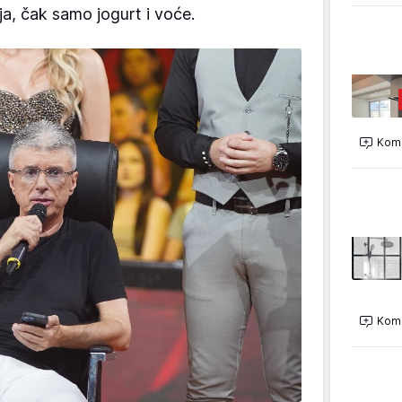
aja, čak samo jogurt i voće.
Kome
Kome