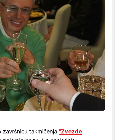
o završnicu takmičenja
"Zvezde