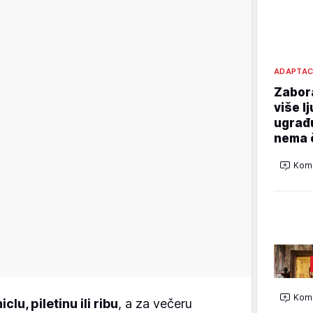
ADAPTAC
Zabora
više l
ugrađu
nema 
Kome
Kome
iclu, piletinu ili ribu
, a za večeru