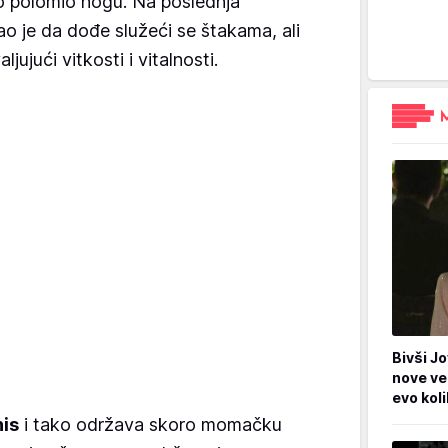
 polomio nogu. Na poslednja
ao je da dođe služeći se štakama, ali
aljujući vitkosti i vitalnosti.
Bivši Jo
nove ve
evo kol
nis
i tako održava skoro momačku