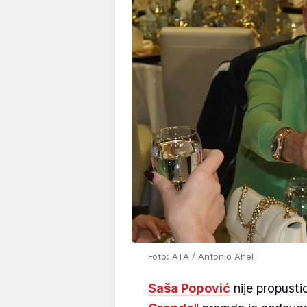
Foto: ATA / Antonio Ahel
Saša Popović
nije propusti