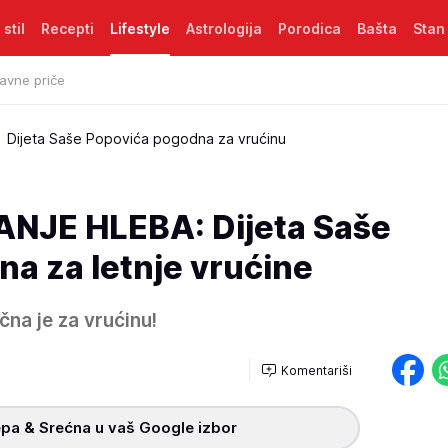
 stil
Recepti
Lifestyle
Astrologija
Porodica
Bašta
Stan
avne priče
Dijeta Saše Popovića pogodna za vrućinu
NJE HLEBA: Dijeta Saše
na za letnje vrućine
čna je za vrućinu!
Komentariši
pa & Srećna u vaš Google izbor