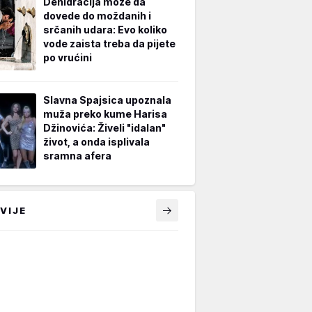
Dehidracija može da
dovede do moždanih i
srčanih udara: Evo koliko
vode zaista treba da pijete
po vrućini
Slavna Spajsica upoznala
muža preko kume Harisa
Džinovića: Živeli "idalan"
život, a onda isplivala
sramna afera
VIJE