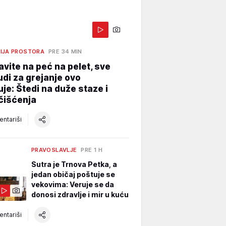
IJA PROSTORA
PRE 34 MIN
vite na peć na pelet, sve
judi za grejanje ovo
je: Štedi na duže staze i
čišćenja
ntariši
PRAVOSLAVLJE
PRE 1 H
Sutra je Trnova Petka, a
jedan običaj poštuje se
vekovima: Veruje se da
donosi zdravlje i mir u kuću
ntariši