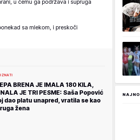
e hrani, u čemu ga podržava i supruga
 ponekad sa mlekom, i preskoči
OZNATI
EPA BRENA JE IMALA 180 KILA,
NALA JE TRI PESME: Saša Popović
NAJNO
oj dao platu unapred, vratila se kao
ruga žena