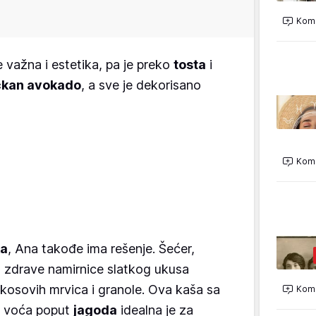
Kome
je važna i estetika, pa je preko
tosta
i
ckan avokado
, a sve je dekorisano
Kome
ka
, Ana takođe ima rešenje. Šećer,
 su zdrave namirnice slatkog ukusa
okosovih mrvica i granole. Ova kaša sa
Kome
 voća poput
jagoda
idealna je za