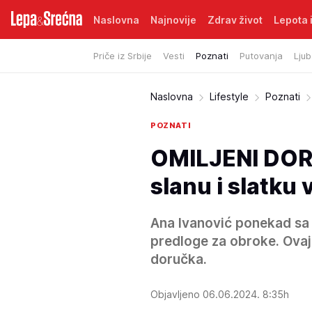
Naslovna
Najnovije
Zdrav život
Lepota i
Priče iz Srbije
Vesti
Poznati
Putovanja
Ljub
Naslovna
Lifestyle
Poznati
POZNATI
OMILJENI DOR
slanu i slatku 
Ana Ivanović ponekad sa 
predloge za obroke. Ovaj 
doručka.
Objavljeno 06.06.2024. 8:35h