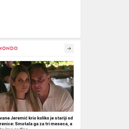
vane Jeremić krio koliko je stariji od
renice: Smotala ga za tri meseca, a