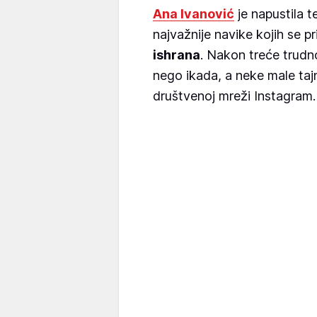
Ana Ivanović
je napustila te
najvažnije navike kojih se p
ishrana
. Nakon treće trudn
nego ikada, a neke male taj
društvenoj mreži Instagram