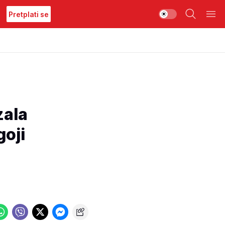
Pretplati se
ala
goji