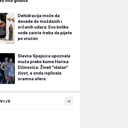
iko ima godina
Dehidracija može da
dovede do moždanih i
srčanih udara: Evo koliko
vode zaista treba da pijete
po vrućini
Slavna Spajsica upoznala
muža preko kume Harisa
Džinovića: Živeli "idalan"
život, a onda isplivala
sramna afera
VIJE