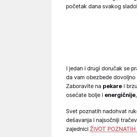
početak dana svakog slado
I jedan i drugi doručak se p
da vam obezbede dovoljno e
Zaboravite na
pekare
i brzu
osećate bolje i
energičnije
Svet poznatih nadohvat ruk
dešavanja i najsočniji trače
zajednici
ŽIVOT POZNATIH