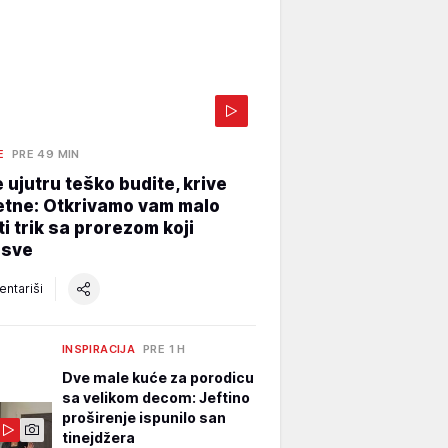
E
PRE 49 MIN
 ujutru teško budite, krive
etne: Otkrivamo vam malo
i trik sa prorezom koji
 sve
ntariši
INSPIRACIJA
PRE 1 H
Dve male kuće za porodicu
sa velikom decom: Jeftino
proširenje ispunilo san
tinejdžera