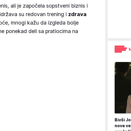
nis, ali je započela sopstveni biznis i
ridržava su redovan trening i
zdrava
oće, mnogi kažu da izgleda bolje
ne ponekad deli sa pratiocima na
.
Bivši Jo
nove ve