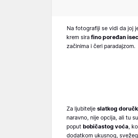
Na fotografiji se vidi da joj 
krem sira
fino poređan ise
začinima i čeri paradajzom.
Za ljubitelje
slatkog doruč
naravno, nije opcija, ali tu
poput
bobičastog voća
, k
dodatkom ukusnog, svežeg