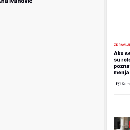
na Ivanović
ZDRAVLJ
Ako se
su rol
poznat
menja
Kome