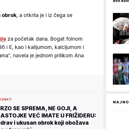
evo kol
 obrok
, a otkrila je i iz čega se
ada
za početak dana. Bogat folnom
B6 i E, kao i kalijumom, kalcijumom i
ama", navela je jednom prilikom Ana
OZNATI
NAJNO
RZO SE SPREMA, NE GOJI, A
ASTOJKE VEĆ IMATE U FRIŽIDERU:
drav i ukusan obrok koji obožava