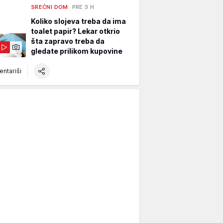
SREĆNI DOM
PRE 3 H
Koliko slojeva treba da ima
toalet papir? Lekar otkrio
šta zapravo treba da
gledate prilikom kupovine
ntariši