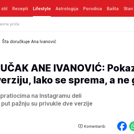
 stil
Recepti
Lifestyle
Astrologija
Porodica
Bašta
Stan
avne priče
Šta doručkuje Ana Ivanović
UČAK ANE IVANOVIĆ: Pokaz
verziju, lako se sprema, a ne 
pratiocima na Instagramu deli
put pažnju su privukle dve verzije
Komentariši