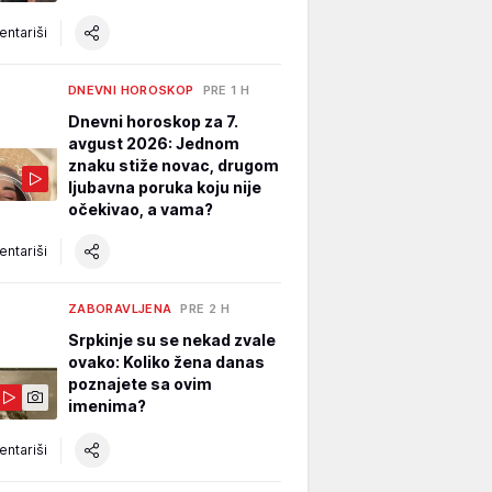
ntariši
DNEVNI HOROSKOP
PRE 1 H
Dnevni horoskop za 7.
avgust 2026: Jednom
znaku stiže novac, drugom
ljubavna poruka koju nije
očekivao, a vama?
ntariši
ZABORAVLJENA
PRE 2 H
Srpkinje su se nekad zvale
ovako: Koliko žena danas
poznajete sa ovim
imenima?
ntariši