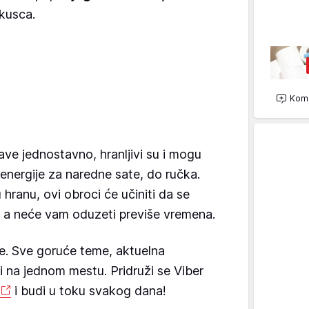
kusca.
Kome
rave jednostavno, hranljivi su i mogu
nergije za naredne sate, do ručka.
 hranu, ovi obroci će učiniti da se
, a neće vam oduzeti previše vremena.
e. Sve goruće teme, aktuelna
vi na jednom mestu. Pridruži se Viber
i budi u toku svakog dana!