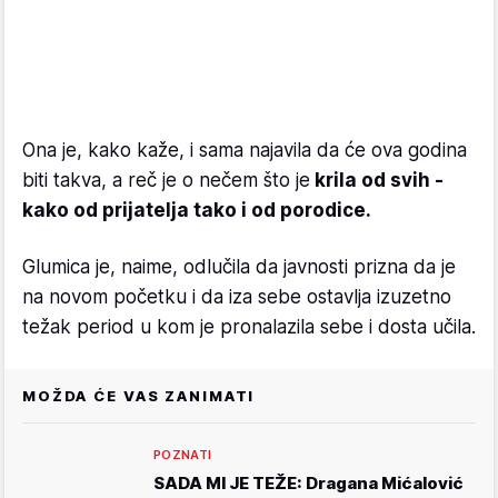
Ona je, kako kaže, i sama najavila da će ova godina
biti takva, a reč je o nečem što je
krila od svih -
kako od prijatelja tako i od porodice.
Glumica je, naime, odlučila da javnosti prizna da je
na novom početku i da iza sebe ostavlja izuzetno
težak period u kom je pronalazila sebe i dosta učila.
MOŽDA ĆE VAS ZANIMATI
POZNATI
SADA MI JE TEŽE: Dragana Mićalović