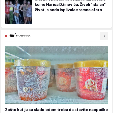
kume Harisa Džinovića: Živeli "idalan"
život, a onda isplivala sramna afera
Zašto kutiju sa sladoledom treba da stavite naopačke