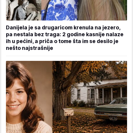
Danijela je sa drugaricom krenula na jezero,
pa nestala bez traga: 2 godine kasnije nalaze
ih u pećini, a priča o tome šta im se desilo je
nešto najstrašnije