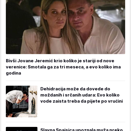
Bivši Jovane Jeremić krio koliko je stariji od nove
verenice: Smotala ga za tri meseca, a evo koliko ima
godina
Dehidracija može da dovede do
moždanih i srčanih udara: Evo koliko
vode zaista treba da pijete po vrućini
Slavna Spajsica upoznala muža preko