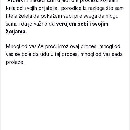
"Proteklih meseci sam u jednom procesu koji sam
krila od svojih prijatelja i porodice iz razloga što sam
htela želela da pokažem sebi pre svega da mogu
sama i da je važno da
verujem sebi i svojim
željama.
Mnogi od vas će proći kroz ovaj proces, mnogi od
vas se boje da uđu u taj proces, mnogi od vas sada
prolaze.