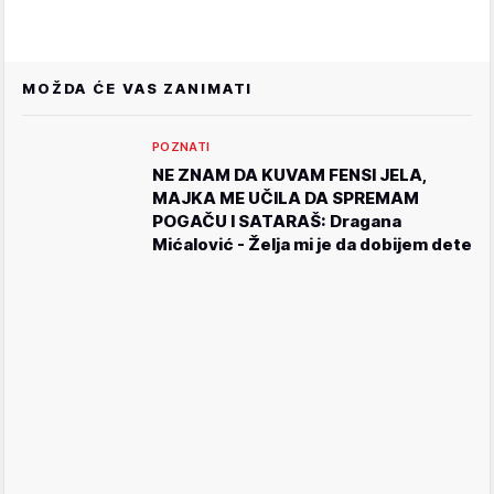
MOŽDA ĆE VAS ZANIMATI
POZNATI
NE ZNAM DA KUVAM FENSI JELA,
MAJKA ME UČILA DA SPREMAM
POGAČU I SATARAŠ: Dragana
Mićalović - Želja mi je da dobijem dete