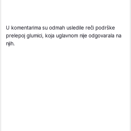
U komentarima su odmah usledile reči podrške
prelepoj glumici, koja uglavnom nije odgovarala na
njih.