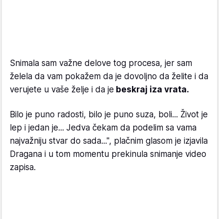
Snimala sam važne delove tog procesa, jer sam
želela da vam pokažem da je dovoljno da želite i da
verujete u vaše želje i da je
beskraj iza vrata.
Bilo je puno radosti, bilo je puno suza, boli... Život je
lep i jedan je... Jedva čekam da podelim sa vama
najvažniju stvar do sada...", plačnim glasom je izjavila
Dragana i u tom momentu prekinula snimanje video
zapisa.