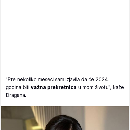
"Pre nekoliko meseci sam izjavila da će 2024.
godina biti
važna prekretnica
u mom životu", kaže
Dragana.