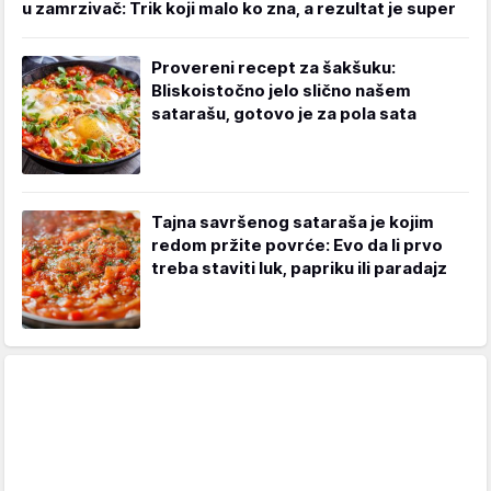
u zamrzivač: Trik koji malo ko zna, a rezultat je super
Provereni recept za šakšuku:
Bliskoistočno jelo slično našem
satarašu, gotovo je za pola sata
Tajna savršenog sataraša je kojim
redom pržite povrće: Evo da li prvo
treba staviti luk, papriku ili paradajz