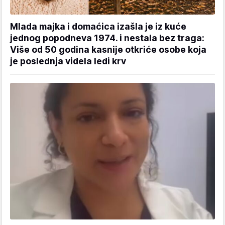
Mlada majka i domaćica izašla je iz kuće
jednog popodneva 1974. i nestala bez traga:
Više od 50 godina kasnije otkriće osobe koja
je poslednja videla ledi krv