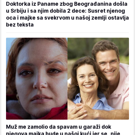
Doktorka iz Paname zbog Beograđanina došla
u Srbiju i sa njim dobila 2 dece: Susret njenog
oca i majke sa svekrvom u našoj zemlji ostavlja
bez teksta
Muž me zamolio da spavam u garaži dok
njegova majka bude u našoj kući jer se „nije