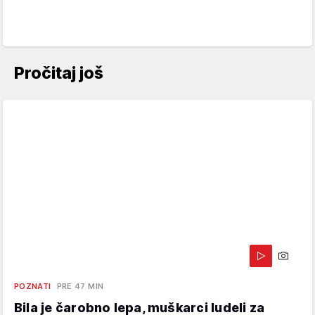
Pročitaj još
POZNATI
PRE 47 MIN
Bila je čarobno lepa, muškarci ludeli za