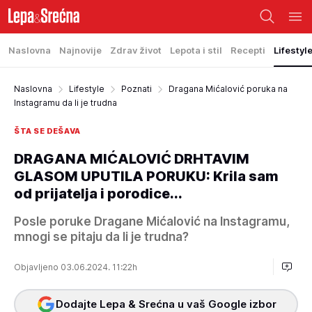
Naslovna
Najnovije
Zdrav život
Lepota i stil
Recepti
Lifestyl
Naslovna
Lifestyle
Poznati
Dragana Mićalović poruka na
Instagramu da li je trudna
ŠTA SE DEŠAVA
DRAGANA MIĆALOVIĆ DRHTAVIM
GLASOM UPUTILA PORUKU: Krila sam
od prijatelja i porodice...
Posle poruke Dragane Mićalović na Instagramu,
mnogi se pitaju da li je trudna?
Objavljeno 03.06.2024. 11:22h
Dodajte Lepa & Srećna u vaš Google izbor