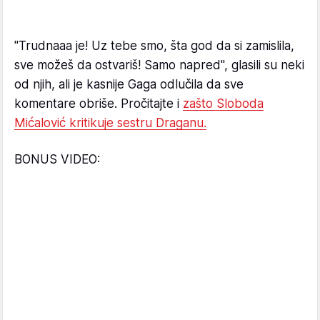
"Trudnaaa je! Uz tebe smo, šta god da si zamislila,
sve možeš da ostvariš! Samo napred", glasili su neki
od njih, ali je kasnije Gaga odlučila da sve
komentare obriše. Pročitajte i
zašto Sloboda
Mićalović kritikuje sestru Draganu.
BONUS VIDEO: