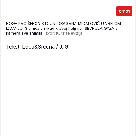
04:01
NOGE KAO ŠERON STOUN, DRAGANA MIĆALOVIĆ U VRELOM
IZDANJU! Glumica u nikad kraćoj haljinici, SEVNULA G*ZA a
kamera sve snimila
Izvor: Kurir televizija
Tekst: Lepa&Srećna / J. G.