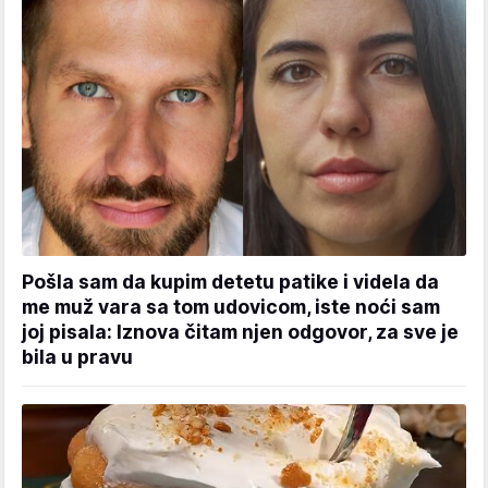
Pošla sam da kupim detetu patike i videla da
me muž vara sa tom udovicom, iste noći sam
joj pisala: Iznova čitam njen odgovor, za sve je
bila u pravu