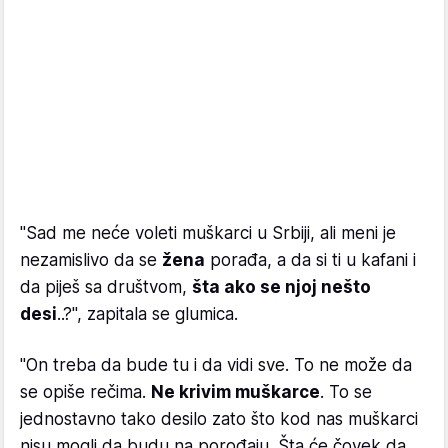
"Sad me neće voleti muškarci u Srbiji, ali meni je
nezamislivo da se
žena
porađa, a da si ti u kafani i
da piješ sa društvom,
šta ako se njoj nešto
desi
..?", zapitala se glumica.
"On treba da bude tu i da vidi sve. To ne može da
se opiše rečima.
Ne krivim muškarce
. To se
jednostavno tako desilo zato što kod nas muškarci
nisu mogli da budu na porođaju. Šta će čovek da