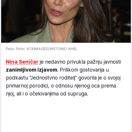
Foto: Foto: ATAIMAGES/ANTONIO AHEL
Nina Seničar
je nedavno privukla pažnju javnosti
zanimljivom izjavom
. Prilikom gostovanja u
podkastu "Jednostvno roditelj" govorila je o svojoj
primarnoj porodici, o odnosu njenog oca prema
njoj, ali i o očekivanjima od supruga.