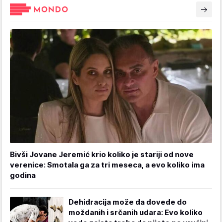
Bivši Jovane Jeremić krio koliko je stariji od nove
verenice: Smotala ga za tri meseca, a evo koliko ima
godina
Dehidracija može da dovede do
moždanih i srčanih udara: Evo koliko