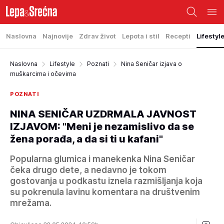
Naslovna
Najnovije
Zdrav život
Lepota i stil
Recepti
Lifestyl
Naslovna
Lifestyle
Poznati
Nina Seničar izjava o
muškarcima i očevima
POZNATI
NINA SENIČAR UZDRMALA JAVNOST
IZJAVOM: "Meni je nezamislivo da se
žena porađa, a da si ti u kafani"
Popularna glumica i manekenka Nina Seničar
čeka drugo dete, a nedavno je tokom
gostovanja u podkastu iznela razmišljanja koja
su pokrenula lavinu komentara na društvenim
mrežama.