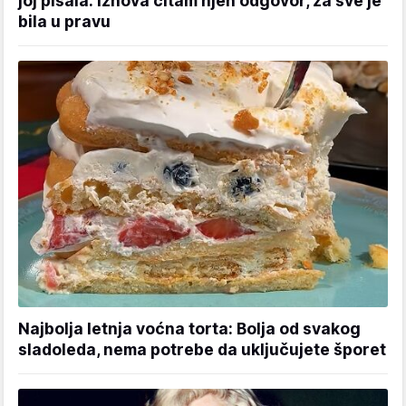
joj pisala: Iznova čitam njen odgovor, za sve je
bila u pravu
Najbolja letnja voćna torta: Bolja od svakog
sladoleda, nema potrebe da uključujete šporet