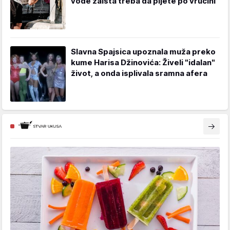
vode zaista treba da pijete po vrućini
Slavna Spajsica upoznala muža preko
kume Harisa Džinovića: Živeli "idalan"
život, a onda isplivala sramna afera