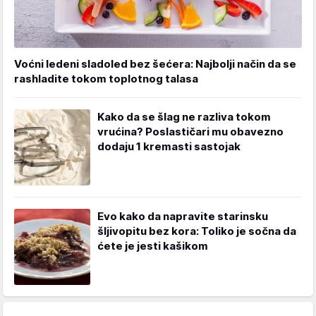
Voćni ledeni sladoled bez šećera: Najbolji način da se
rashladite tokom toplotnog talasa
Kako da se šlag ne razliva tokom
vrućina? Poslastičari mu obavezno
dodaju 1 kremasti sastojak
Evo kako da napravite starinsku
šljivopitu bez kora: Toliko je sočna da
ćete je jesti kašikom