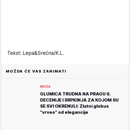
Tekst: Lepa&Srećna/K.L.
MOŽDA ĆE VAS ZANIMATI
MODA
GLUMICA TRUDNA NA PRAGU 6.
DECENIJE I SRPKINJA ZA KOJOM SU
SE SVI OKRENULI: Zlatni globus
"vrveo" od elegancije