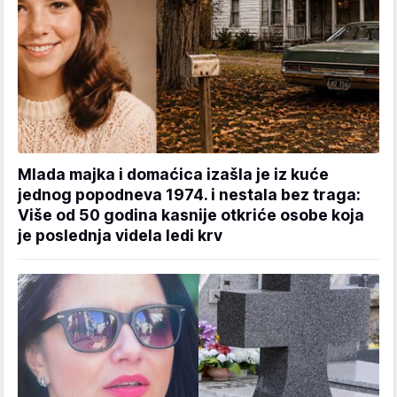
Mlada majka i domaćica izašla je iz kuće
jednog popodneva 1974. i nestala bez traga:
Više od 50 godina kasnije otkriće osobe koja
je poslednja videla ledi krv