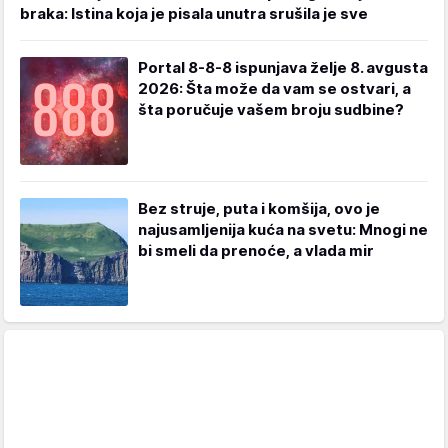
braka: Istina koja je pisala unutra srušila je sve
Portal 8-8-8 ispunjava želje 8. avgusta
2026: Šta može da vam se ostvari, a
šta poručuje vašem broju sudbine?
Bez struje, puta i komšija, ovo je
najusamljenija kuća na svetu: Mnogi ne
bi smeli da prenoće, a vlada mir