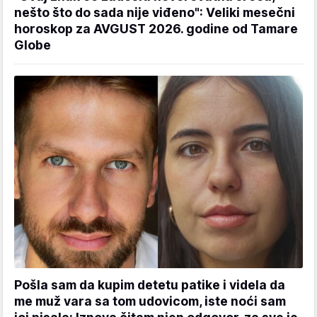
nešto što do sada nije viđeno": Veliki mesečni
horoskop za AVGUST 2026. godine od Tamare
Globe
Pošla sam da kupim detetu patike i videla da
me muž vara sa tom udovicom, iste noći sam