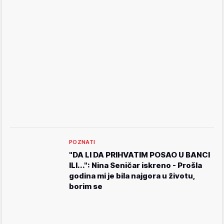
POZNATI
"DA LI DA PRIHVATIM POSAO U BANCI
ILI...": Nina Seničar iskreno - Prošla
godina mi je bila najgora u životu,
borim se