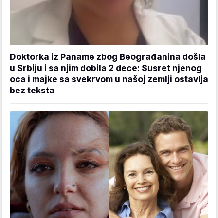
Doktorka iz Paname zbog Beograđanina došla
u Srbiju i sa njim dobila 2 dece: Susret njenog
oca i majke sa svekrvom u našoj zemlji ostavlja
bez teksta