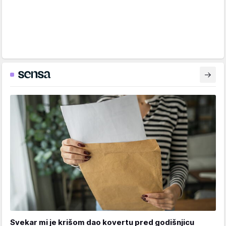
Svekar mi je krišom dao kovertu pred godišnjicu