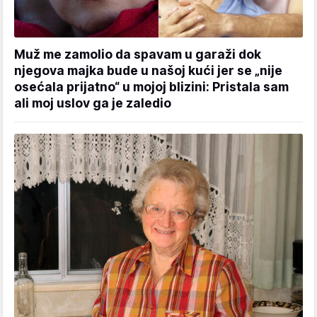
Muž me zamolio da spavam u garaži dok
njegova majka bude u našoj kući jer se „nije
osećala prijatno“ u mojoj blizini: Pristala sam
ali moj uslov ga je zaledio