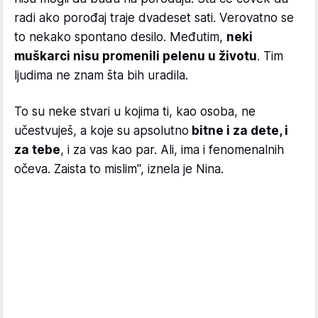
radi ako porođaj traje dvadeset sati. Verovatno se
to nekako spontano desilo. Međutim,
neki
muškarci nisu promenili pelenu u životu
. Tim
ljudima ne znam šta bih uradila.
To su neke stvari u kojima ti, kao osoba, ne
učestvuješ, a koje su apsolutno
bitne i za dete, i
za tebe
, i za vas kao par. Ali, ima i fenomenalnih
očeva. Zaista to mislim", iznela je Nina.