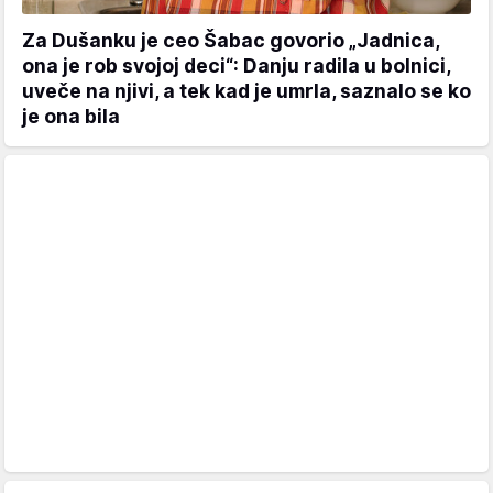
Za Dušanku je ceo Šabac govorio „Jadnica,
ona je rob svojoj deci“: Danju radila u bolnici,
uveče na njivi, a tek kad je umrla, saznalo se ko
je ona bila