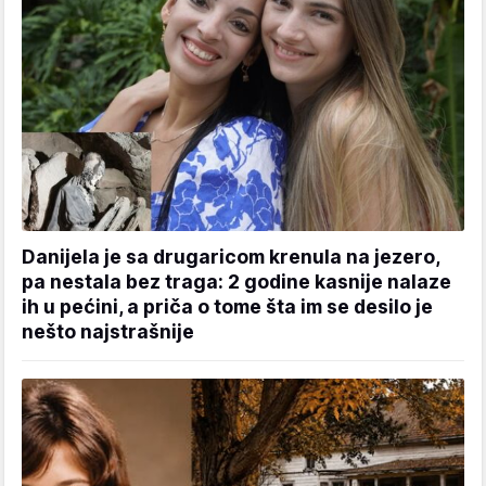
Danijela je sa drugaricom krenula na jezero,
pa nestala bez traga: 2 godine kasnije nalaze
ih u pećini, a priča o tome šta im se desilo je
nešto najstrašnije