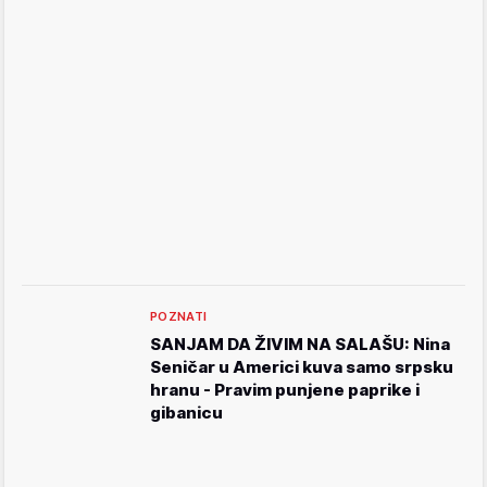
POZNATI
SANJAM DA ŽIVIM NA SALAŠU: Nina
Seničar u Americi kuva samo srpsku
hranu - Pravim punjene paprike i
gibanicu