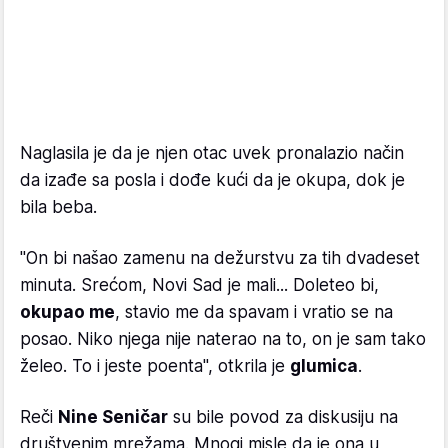
Naglasila je da je njen otac uvek pronalazio način
da izađe sa posla i dođe kući da je okupa, dok je
bila beba.
"On bi našao zamenu na dežurstvu za tih dvadeset
minuta. Srećom, Novi Sad je mali... Doleteo bi,
okupao me
, stavio me da spavam i vratio se na
posao. Niko njega nije naterao na to, on je sam tako
želeo. To i jeste poenta", otkrila je
glumica
.
Reči
Nine Seničar
su bile povod za diskusiju na
društvenim mrežama. Mnogi misle da je ona u