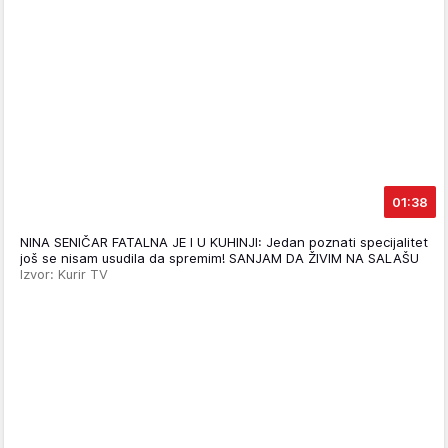
01:38
NINA SENIČAR FATALNA JE I U KUHINJI: Jedan poznati specijalitet
još se nisam usudila da spremim! SANJAM DA ŽIVIM NA SALAŠU
Izvor: Kurir TV