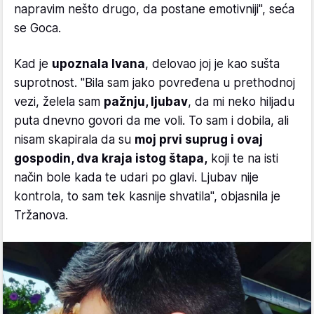
napravim nešto drugo, da postane emotivniji", seća
se Goca.
Kad je
upoznala Ivana
, delovao joj je kao sušta
suprotnost. "Bila sam jako povređena u prethodnoj
vezi, želela sam
pažnju, ljubav
, da mi neko hiljadu
puta dnevno govori da me voli. To sam i dobila, ali
nisam skapirala da su
moj prvi suprug i ovaj
gospodin, dva kraja istog štapa,
koji te na isti
način bole kada te udari po glavi. Ljubav nije
kontrola, to sam tek kasnije shvatila", objasnila je
Tržanova.