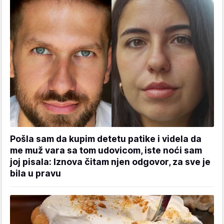
Pošla sam da kupim detetu patike i videla da
me muž vara sa tom udovicom, iste noći sam
joj pisala: Iznova čitam njen odgovor, za sve je
bila u pravu