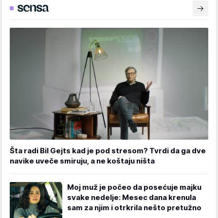
Šta radi Bil Gejts kad je pod stresom? Tvrdi da ga dve
navike uveče smiruju, a ne koštaju ništa
Moj muž je počeo da posećuje majku
svake nedelje: Mesec dana krenula
sam za njim i otrkrila nešto pretužno