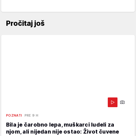
Pročitaj još
POZNATI
PRE 9 H
Bila je čarobno lepa, muškarci ludeli za
njom, ali nijedan nije ostao: Život čuvene