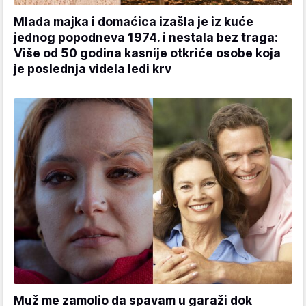
Mlada majka i domaćica izašla je iz kuće
jednog popodneva 1974. i nestala bez traga:
Više od 50 godina kasnije otkriće osobe koja
je poslednja videla ledi krv
Muž me zamolio da spavam u garaži dok