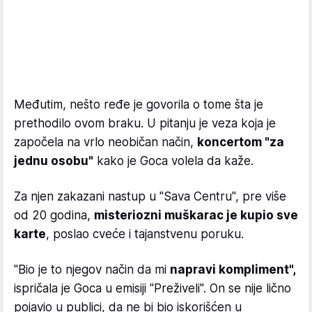
Međutim, nešto ređe je govorila o tome šta je
prethodilo ovom braku. U pitanju je veza koja je
započela na vrlo neobičan način,
koncertom "za
jednu osobu"
kako je Goca volela da kaže.
Za njen zakazani nastup u "Sava Centru", pre više
od 20 godina,
misteriozni muškarac je kupio sve
karte
, poslao cveće i tajanstvenu poruku.
"Bio je to njegov način da mi
napravi kompliment",
ispričala je Goca u emisiji "Preživeli". On se nije lično
pojavio u publici, da ne bi bio iskorišćen u