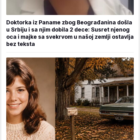
Doktorka iz Paname zbog Beograđanina došla
u Srbiju i sa njim dobila 2 dece: Susret njenog
oca i majke sa svekrvom u našoj zemlji ostavlja
bez teksta