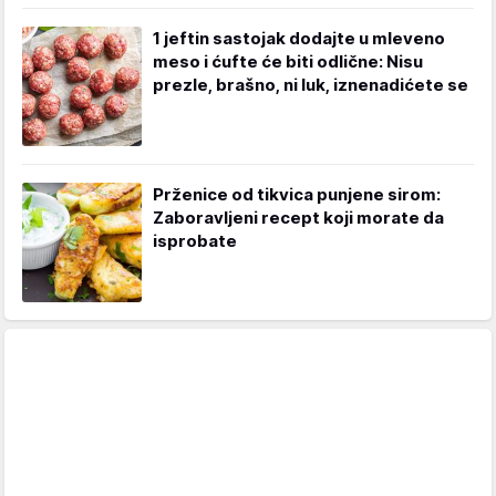
1 jeftin sastojak dodajte u mleveno
meso i ćufte će biti odlične: Nisu
prezle, brašno, ni luk, iznenadićete se
Prženice od tikvica punjene sirom:
Zaboravljeni recept koji morate da
isprobate