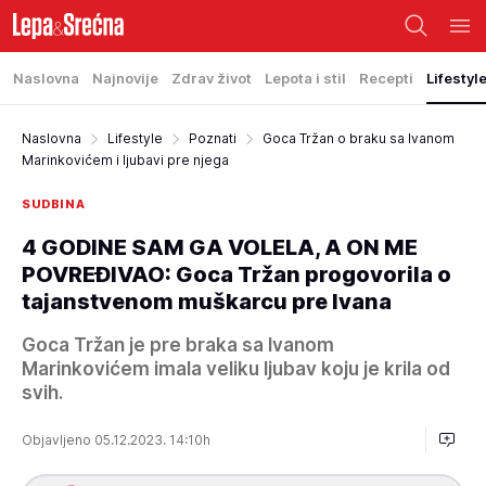
Naslovna
Najnovije
Zdrav život
Lepota i stil
Recepti
Lifestyl
Naslovna
Lifestyle
Poznati
Goca Tržan o braku sa Ivanom
Marinkovićem i ljubavi pre njega
SUDBINA
4 GODINE SAM GA VOLELA, A ON ME
POVREĐIVAO: Goca Tržan progovorila o
tajanstvenom muškarcu pre Ivana
Goca Tržan je pre braka sa Ivanom
Marinkovićem imala veliku ljubav koju je krila od
svih.
Objavljeno 05.12.2023. 14:10h