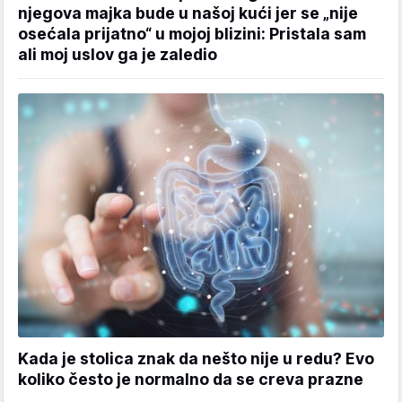
njegova majka bude u našoj kući jer se „nije
osećala prijatno“ u mojoj blizini: Pristala sam
ali moj uslov ga je zaledio
Kada je stolica znak da nešto nije u redu? Evo
koliko često je normalno da se creva prazne