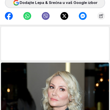
Dodajte Lepa & Srećna u vaš Google izbor