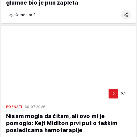
glumce bio je pun zapleta
Komentariši
POZNATI
30.07.2026.
Nisam mogla da čitam, ali ovo mi je
pomoglo: Kejt Midlton prvi put o teškim
posledicama hemoterapije