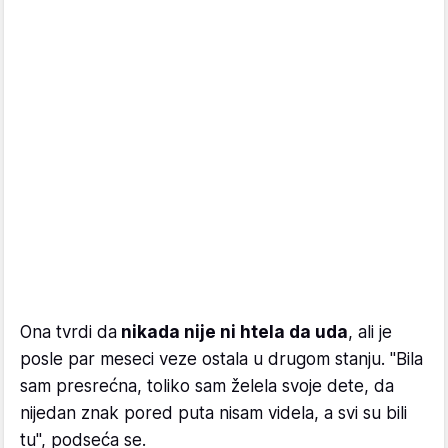
Ona tvrdi da
nikada nije ni htela da uda
, ali je
posle par meseci veze ostala u drugom stanju. "Bila
sam presrećna, toliko sam želela svoje dete, da
nijedan znak pored puta nisam videla, a svi su bili
tu", podseća se.