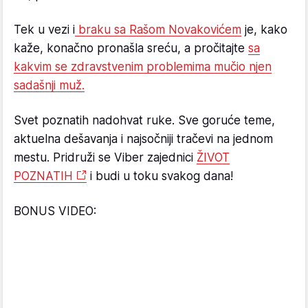
Tek u vezi i
braku sa Rašom Novakovićem
je, kako
kaže, konačno pronašla sreću, a pročitajte
sa
kakvim se zdravstvenim problemima mučio njen
sadašnji muž.
Svet poznatih nadohvat ruke. Sve goruće teme,
aktuelna dešavanja i najsočniji tračevi na jednom
mestu. Pridruži se Viber zajednici
ŽIVOT
POZNATIH
i budi u toku svakog dana!
BONUS VIDEO: