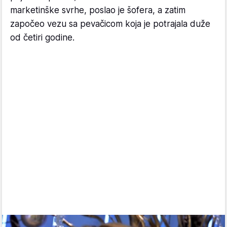
marketinške svrhe, poslao je šofera, a zatim
započeo vezu sa pevačicom koja je potrajala duže
od četiri godine.