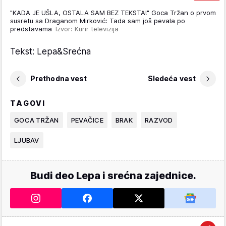
"KADA JE UŠLA, OSTALA SAM BEZ TEKSTA!" Goca Tržan o prvom
susretu sa Draganom Mirković: Tada sam još pevala po
predstavama
Izvor: Kurir televizija
Tekst: Lepa&Srećna
Prethodna vest
Sledeća vest
TAGOVI
GOCA TRŽAN
PEVAČICE
BRAK
RAZVOD
LJUBAV
Budi deo Lepa i srećna zajednice.