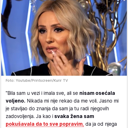
Foto: Youtube/Printscreen/Kurir TV
"Bila sam u vezi i imala sve, ali se
nisam osećala
voljeno.
Nikada mi nije rekao da me voli. Jasno mi
je stavljao do znanja da sam ja tu radi njegovih
zadovoljenja. Ja kao i
svaka žena sam
pokušavala da to sve popravim
,
da ja od njega