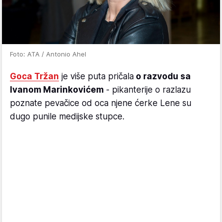
Foto: ATA / Antonio Ahel
Goca Tržan
je više puta pričala
o razvodu sa
Ivanom Marinkovićem
- pikanterije o razlazu
poznate pevačice od oca njene ćerke Lene su
dugo punile medijske stupce.