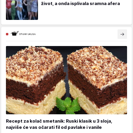
život, a onda isplivala sramna afera
Recept za kolač smetanik: Ruski klasik u 3 sloja,
najviše će vas očarati fil od pavlake i vanile