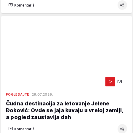
Komentariši
POGLEDAJTE
29.07.2026.
Čudna destinacija za letovanje Jelene
Đoković: Ovde se jaja kuvaju u vreloj zemlji,
a pogled zaustavlja dah
Komentariši