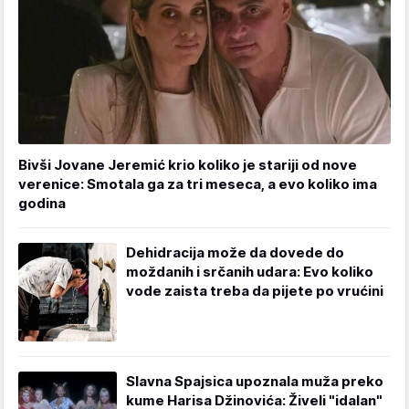
Bivši Jovane Jeremić krio koliko je stariji od nove
verenice: Smotala ga za tri meseca, a evo koliko ima
godina
Dehidracija može da dovede do
moždanih i srčanih udara: Evo koliko
vode zaista treba da pijete po vrućini
Slavna Spajsica upoznala muža preko
kume Harisa Džinovića: Živeli "idalan"