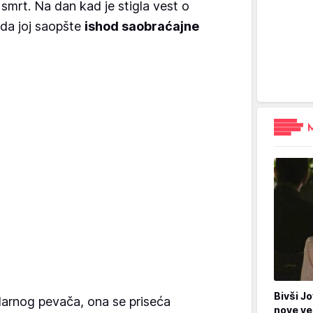
smrt. Na dan kad je stigla vest o
 da joj saopšte
ishod saobraćajne
Bivši Jo
darnog pevača, ona se priseća
nove ve