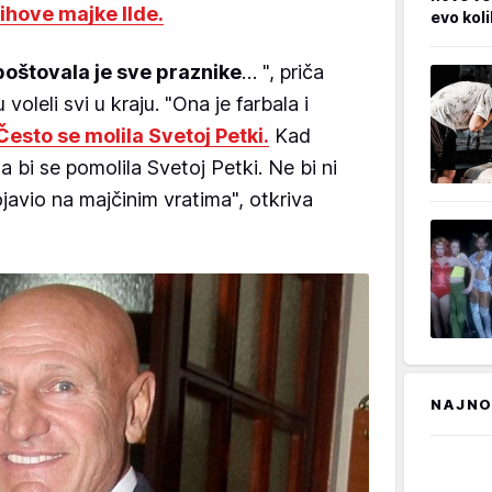
jihove majke Ilde.
evo kol
poštovala je sve praznike
… ", priča
voleli svi u kraju. "Ona je farbala i
Često se molila Svetoj Petki.
Kad
 bi se pomolila Svetoj Petki. Ne bi ni
ojavio na majčinim vratima", otkriva
NAJNO