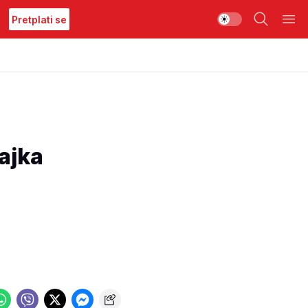
Pretplati se
ajka