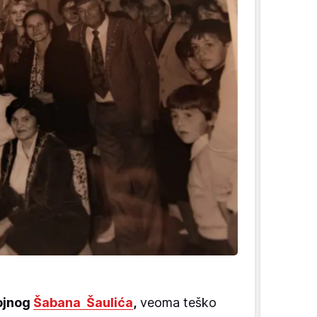
kojnog
Šabana Šaulića
,
veoma teško