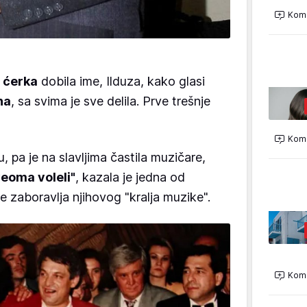
Kome
 ćerka
dobila ime, Ilduza, kako glasi
na
, sa svima je sve delila. Prve trešnje
Kome
, pa je na slavljima častila muzičare,
veoma voleli"
, kazala je jedna od
e zaboravlja njihovog "kralja muzike".
Kome