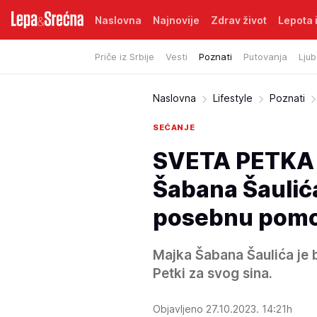
Naslovna
Najnovije
Zdrav život
Lepota i
Priče iz Srbije
Vesti
Poznati
Putovanja
Ljub
Naslovna
Lifestyle
Poznati
SEĆANJE
SVETA PETKA 
Šabana Šaulića
posebnu pom
Majka Šabana Šaulića je b
Petki za svog sina.
Objavljeno 27.10.2023. 14:21h