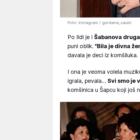
Foto: Instagram / gordana_saulic
Po Ildi je i
Šabanova druga
puni oblik.
"Bila je divna že
davala je deci iz komšiluka.
I ona je veoma volela muziku
igrala, pevala…
Svi smo je 
komšinica u Šapcu koji još n