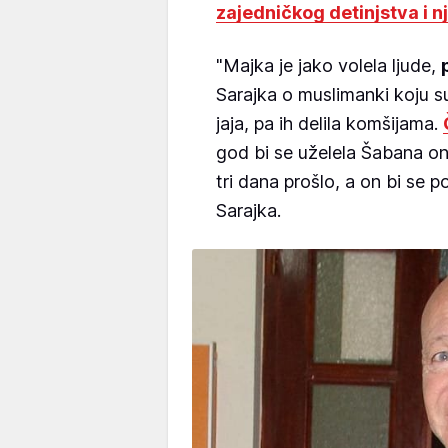
zajedničkog detinjstva i n
"Majka je jako volela ljude,
Sarajka o muslimanki koju su 
jaja, pa ih delila komšijama.
god bi se uželela Šabana ona
tri dana prošlo, a on bi se p
Sarajka.