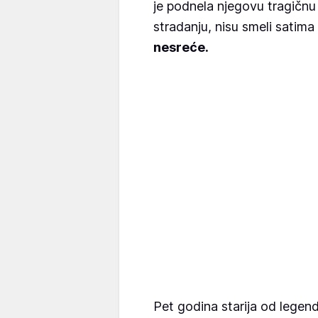
je podnela njegovu tragičnu 
stradanju, nisu smeli satima
nesreće.
Pet godina starija od legen