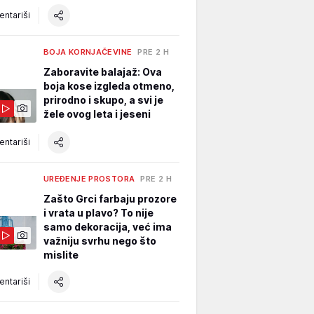
ntariši
BOJA KORNJAČEVINE
PRE 2 H
Zaboravite balajaž: Ova
boja kose izgleda otmeno,
prirodno i skupo, a svi je
žele ovog leta i jeseni
ntariši
UREĐENJE PROSTORA
PRE 2 H
Zašto Grci farbaju prozore
i vrata u plavo? To nije
samo dekoracija, već ima
važniju svrhu nego što
mislite
ntariši