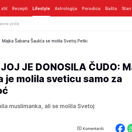
 stil
Recepti
Lifestyle
Astrologija
Porodica
Bašta
Stan
avne priče
Majka Šabana Šaulića se molila Svetoj Petki
JOJ JE DONOSILA ČUDO: M
 je molila sveticu samo za
oć
ila muslimanka, ali se molila Svetoj
Komentariši