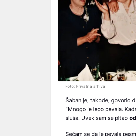
Foto: Privatna arhiva
Šaban je, takođe, govorio d
"Mnogo je lepo pevala. Kad
sluša. Uvek sam se pitao
od
Sećam se da je pevala pesmu