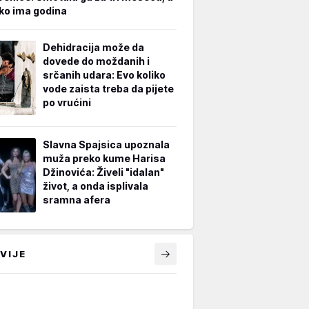
iko ima godina
Dehidracija može da
dovede do moždanih i
srčanih udara: Evo koliko
vode zaista treba da pijete
po vrućini
Slavna Spajsica upoznala
muža preko kume Harisa
Džinovića: Živeli "idalan"
život, a onda isplivala
sramna afera
VIJE