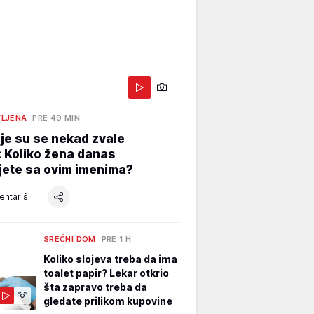
LJENA
PRE 49 MIN
je su se nekad zvale
 Koliko žena danas
jete sa ovim imenima?
ntariši
SREĆNI DOM
PRE 1 H
Koliko slojeva treba da ima
toalet papir? Lekar otkrio
šta zapravo treba da
gledate prilikom kupovine