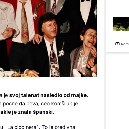
Kome
a je
svoj talenat nasledio od majke.
a počne da peva, ceo komšiluk je
akle je znala španski.
 `La pico nera`. To je predivna