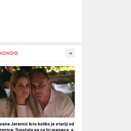
vane Jeremić krio koliko je stariji od
renice: Smotala ga za tri meseca, a