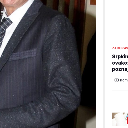
ZABORAV
Srpkin
ovako:
pozna
Kome