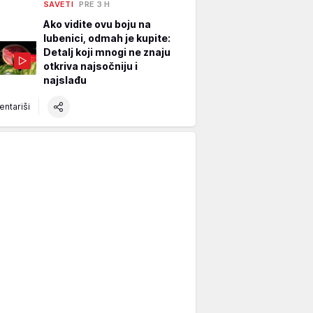
SAVETI
PRE 3 H
Ako vidite ovu boju na
lubenici, odmah je kupite:
Detalj koji mnogi ne znaju
otkriva najsočniju i
najslađu
ntariši