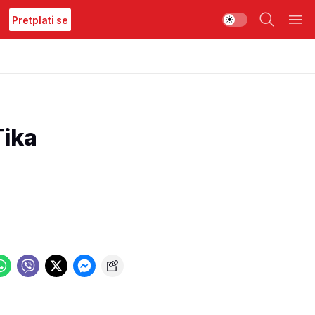
Pretplati se
ika