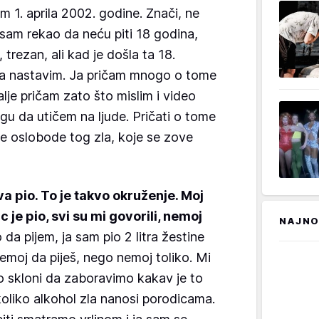
m 1. aprila 2002. godine. Znači, ne
 sam rekao da neću piti 18 godina,
rezan, ali kad je došla ta 18.
 da nastavim. Ja pričam mnogo o tome
dalje pričam zato što mislim i video
u da utičem na ljude. Pričati o tome
se oslobode tog zla, koje se zove
a pio. To je takvo okruženje. Moj
c je pio, svi su mi govorili, nemoj
NAJNO
 da pijem, ja sam pio 2 litra žestine
 nemoj da piješ, nego nemoj toliko. Mi
o skloni da zaboravimo kakav je to
 koliko alkohol zla nanosi porodicama.