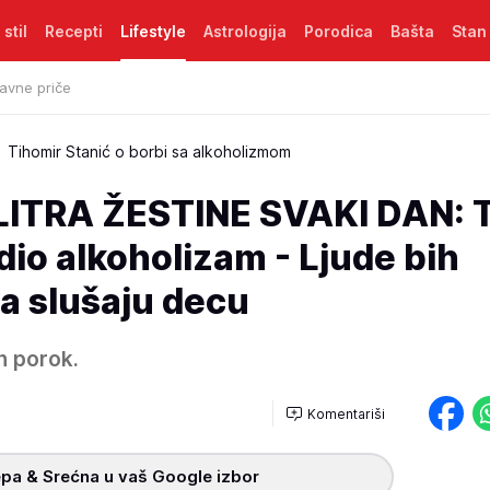
 stil
Recepti
Lifestyle
Astrologija
Porodica
Bašta
Stan
avne priče
Tihomir Stanić o borbi sa alkoholizmom
LITRA ŽESTINE SVAKI DAN: T
dio alkoholizam - Ljude bih
a slušaju decu
 porok.
Komentariši
pa & Srećna u vaš Google izbor