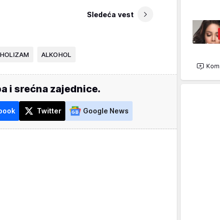
Sledeća vest
HOLIZAM
ALKOHOL
Kome
a i srećna zajednice.
book
Twitter
Google News