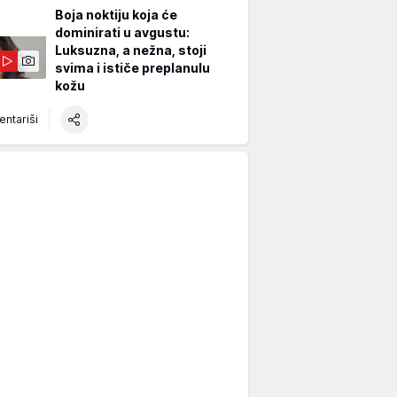
Boja noktiju koja će
dominirati u avgustu:
Luksuzna, a nežna, stoji
svima i ističe preplanulu
kožu
ntariši