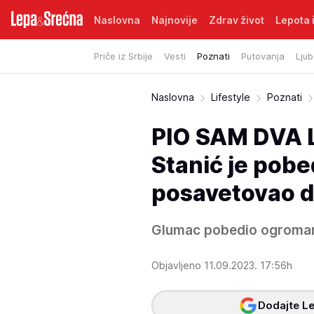
Naslovna
Najnovije
Zdrav život
Lepota i
Priče iz Srbije
Vesti
Poznati
Putovanja
Ljub
Naslovna
Lifestyle
Poznati
PIO SAM DVA 
Stanić je pobe
posavetovao d
Glumac pobedio ogroman
Objavljeno 11.09.2023. 17:56h
Dodajte Le