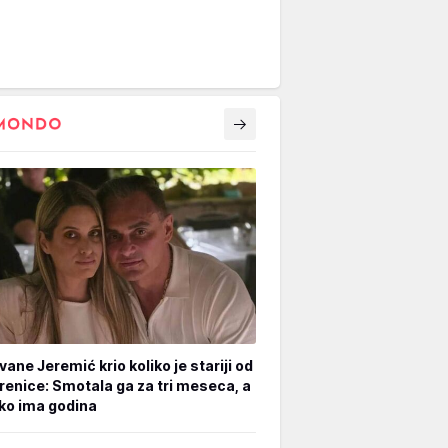
vane Jeremić krio koliko je stariji od
renice: Smotala ga za tri meseca, a
iko ima godina