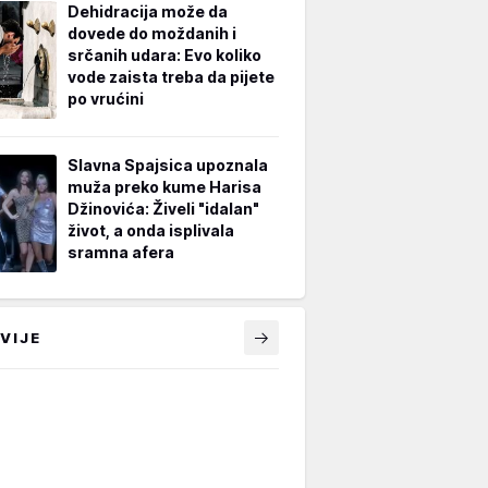
Dehidracija može da
dovede do moždanih i
srčanih udara: Evo koliko
vode zaista treba da pijete
po vrućini
Slavna Spajsica upoznala
muža preko kume Harisa
Džinovića: Živeli "idalan"
život, a onda isplivala
sramna afera
VIJE