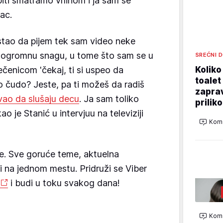
ti smatramo vrlinom i ja sam se
ac.
tao da pijem tek sam video neke
 ogromnu snagu, u tome što sam se u
SREĆNI 
Koliko
ečenicom 'čekaj, ti si uspeo da
toalet
 to čudo? Jeste, pa ti možeš da radiš
zaprav
ao da slušaju decu
. Ja sam toliko
prilik
ao je Stanić u intervjuu na televiziji
Kome
e. Sve goruće teme, aktuelna
vi na jednom mestu. Pridruži se Viber
i budi u toku svakog dana!
Kome