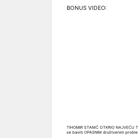
BONUS VIDEO:
TIHOMIR STANIĆ OTKRIO NAJVEĆU T
se baviti OPASNIM društvenim pro