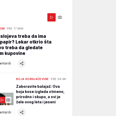
DOM
PRE 17 MIN
 slojeva treba da ima
 papir? Lekar otkrio šta
o treba da gledate
om kupovine
ntariši
BOJA KORNJAČEVINE
PRE 59 MIN
Zaboravite balajaž: Ova
boja kose izgleda otmeno,
prirodno i skupo, a svi je
žele ovog leta i jeseni
ntariši