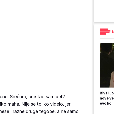
Bivši Jo
eno. Srećom, prestao sam u 42.
nove ve
evo kol
iko maha. Nije se toliko videlo, jer
nese i razne druge tegobe, a ne samo