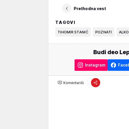
Prethodna vest
TAGOVI
TIHOMIR STANIĆ
POZNATI
ALKO
Budi deo Lep
Instagram
Face
Komentariši