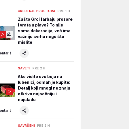
UREĐENJE PROSTORA
PRE 1 H
Zašto Grci farbaju prozore
i vrata u plavo? To nije
samo dekoracija, već ima
važniju svrhu nego što
mislite
ntariši
SAVETI
PRE 2 H
Ako vidite ovu boju na
lubenici, odmah je kupite:
Detalj koji mnogi ne znaju
otkriva najsočniju i
najslađu
ntariši
SAVRŠENI
PRE 2 H