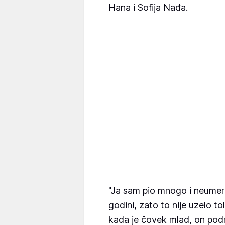
Hana i Sofija Nađa.
"Ja sam pio mnogo i neumer
godini, zato to nije uzelo tol
kada je čovek mlad, on pod