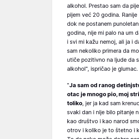
alkohol. Prestao sam da pije
pijem već 20 godina. Ranije
dok ne postanem punoletan, t
godina, nije mi palo na um
i svi mi kažu nemoj, ali ja i 
sam nekoliko primera da mog
utiče pozitivno na ljude da 
alkohol", ispričao je glumac.
"
Ja sam od ranog detinjstv
otac je mnogo pio, moj stri
toliko
, jer ja kad sam krenuo
svaki dan i nije bilo pitanje
kao društvo i kao narod sm
otrov i koliko je to štetno i