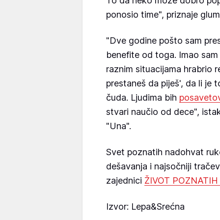
To da neko može dobro popi
ponosio time", priznaje glum
"Dve godine pošto sam pres
benefite od toga. Imao sam
raznim situacijama hrabrio r
prestaneš da piješ', da li je
čuda. Ljudima bih
posavetov
stvari naučio od dece", istak
"Una".
Svet poznatih nadohvat ruk
dešavanja i najsočniji trače
zajednici
ŽIVOT POZNATIH
Izvor: Lepa&Srećna