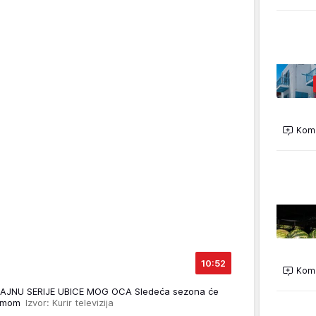
Kome
10:52
Kome
AJNU SERIJE UBICE MOG OCA Sledeća sezona će
blemom
Izvor: Kurir televizija