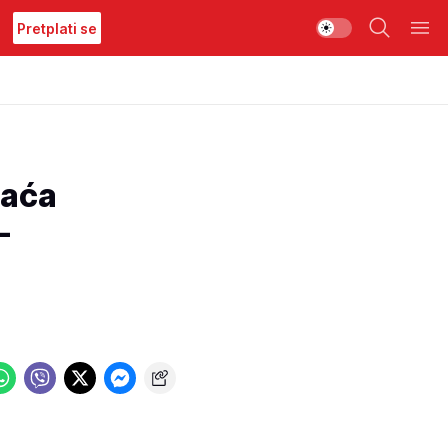
Pretplati se
Kaća
-