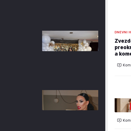
DNEVNI 
Zvezd
preokr
a kom
Kome
Kome