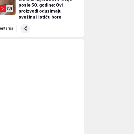
posle 50. godine: Ovi
proizvodi oduzimaju
svežinu i ističu bore
ntariši