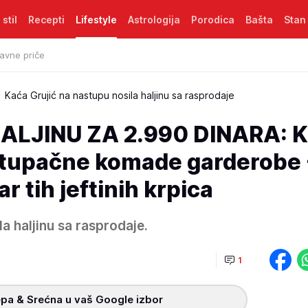
 stil
Recepti
Lifestyle
Astrologija
Porodica
Bašta
Stan
avne priče
Kaća Grujić na nastupu nosila haljinu sa rasprodaje
ALJINU ZA 2.990 DINARA: 
istupačne komade garderobe 
 tih jeftinih krpica
a haljinu sa rasprodaje.
1
pa & Srećna u vaš Google izbor