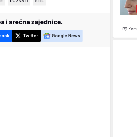
NE
POZNATI
STIL
a i srećna zajednice.
Kome
book
Twitter
Google News