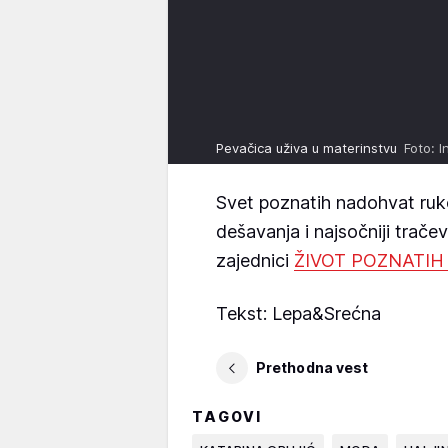
Pevačica uživa u materinstvu
Foto: I
Svet poznatih nadohvat ruk
dešavanja i najsočniji trače
zajednici
ŽIVOT POZNATI
Tekst: Lepa&Srećna
Prethodna vest
TAGOVI