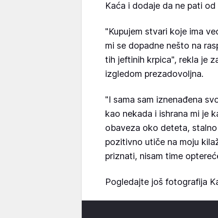
Kaća i dodaje da ne pati od
"Kupujem stvari koje ima v
mi se dopadne nešto na rasp
tih jeftinih krpica", rekla je
izgledom prezadovoljna.
"I sama sam iznenađena svo
kao nekada i ishrana mi je 
obaveza oko deteta, stalno 
pozitivno utiče na moju kila
priznati, nisam time optereć
Pogledajte još fotografija Ka