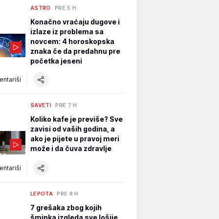
ASTRO
PRE 5 H
Konačno vraćaju dugove i
izlaze iz problema sa
novcem: 4 horoskopska
znaka če da predahnu pre
početka jeseni
ntariši
SAVETI
PRE 7 H
Koliko kafe je previše? Sve
zavisi od vaših godina, a
ako je pijete u pravoj meri
može i da čuva zdravlje
ntariši
LEPOTA
PRE 8 H
7 grešaka zbog kojih
šminka izgleda sve lošije