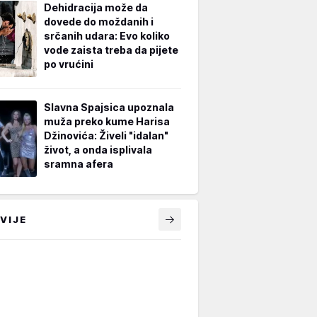
Dehidracija može da
dovede do moždanih i
srčanih udara: Evo koliko
vode zaista treba da pijete
po vrućini
Slavna Spajsica upoznala
muža preko kume Harisa
Džinovića: Živeli "idalan"
život, a onda isplivala
sramna afera
VIJE