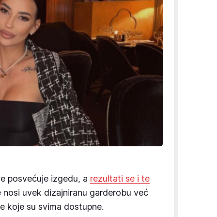
e posvećuje izgedu, a
rezultati se i te
e nosi uvek dizajniranu garderobu već
e koje su svima dostupne.