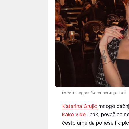
Foto: Instagram/KatarinaGrujic. Doll
Katarina Grujić
mnogo pažnj
kako vide
. Ipak, pevačica n
često ume da ponese i krpic