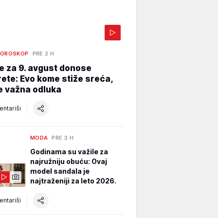
HOROSKOP
PRE 2 H
e za 9. avgust donose
ete: Evo kome stiže sreća,
e važna odluka
ntariši
MODA
PRE 3 H
Godinama su važile za
najružniju obuću: Ovaj
model sandala je
najtraženiji za leto 2026.
ntariši