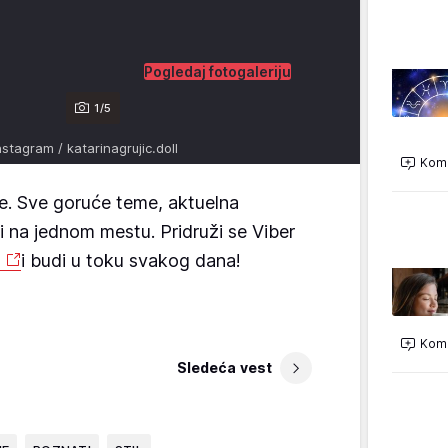
Pogledaj fotogaleriju
1/5
nstagram / katarinagrujic.doll
Kome
e. Sve goruće teme, aktuelna
vi na jednom mestu. Pridruži se Viber
H
i budi u toku svakog dana!
Kome
Sledeća vest