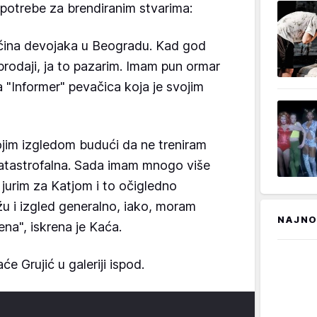
 potrebe za brendiranim stvarima:
ećina devojaka u Beogradu. Kad god
rodaji, ja to pazarim. Imam pun ormar
 za "Informer" pevačica koja je svojim
jim izgledom budući da ne treniram
katastrofalna. Sada imam mnogo više
jurim za Katjom i to očigledno
žu i izgled generalno, iako, moram
NAJNO
ena", iskrena je Kaća.
će Grujić u galeriji ispod.