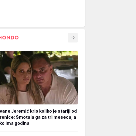
vane Jeremić krio koliko je stariji od
renice: Smotala ga za tri meseca, a
iko ima godina