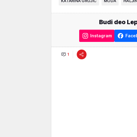
KATARINA GRUJIĆ
MODA
HALJI
Budi deo Lep
Instagram
Face
1