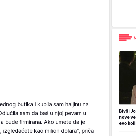
ednog butika i kupila sam haljinu na
Bivši Jo
 Odlučila sam da baš u njoj pevam u
nove ve
a bude firmirana. Ako umete da je
evo kol
 izgledaćete kao milion dolara", priča