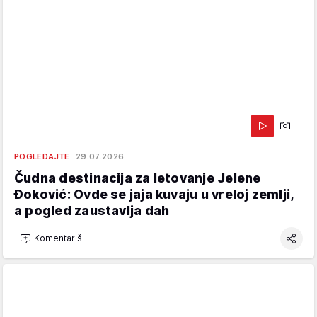
POGLEDAJTE
29.07.2026.
Čudna destinacija za letovanje Jelene
Đoković: Ovde se jaja kuvaju u vreloj zemlji,
a pogled zaustavlja dah
Komentariši