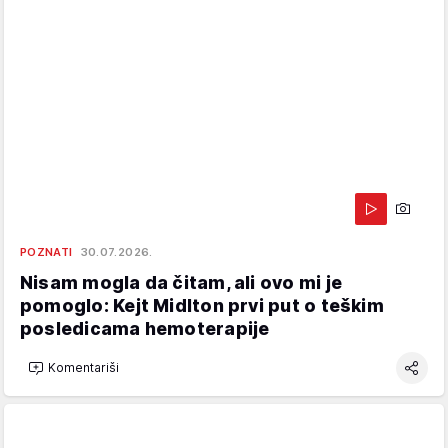
POZNATI
30.07.2026.
Nisam mogla da čitam, ali ovo mi je
pomoglo: Kejt Midlton prvi put o teškim
posledicama hemoterapije
Komentariši