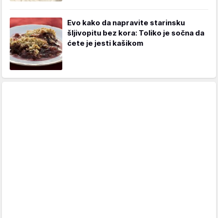
Evo kako da napravite starinsku
šljivopitu bez kora: Toliko je sočna da
ćete je jesti kašikom