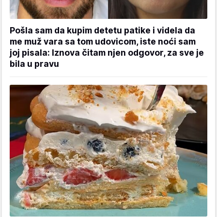
Pošla sam da kupim detetu patike i videla da
me muž vara sa tom udovicom, iste noći sam
joj pisala: Iznova čitam njen odgovor, za sve je
bila u pravu