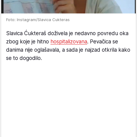
Foto: Instagram/Slavica Cukteras
Slavica Ćukteraš doživela je nedavno povredu oka
zbog koje je hitno
hospitalizovana
. Pevačica se
danima nije oglašavala, a sada je najzad otkrila kako
se to dogodilo.