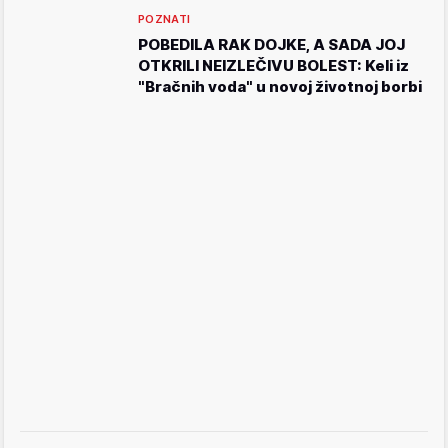
POZNATI
POBEDILA RAK DOJKE, A SADA JOJ
OTKRILI NEIZLEČIVU BOLEST: Keli iz
"Bračnih voda" u novoj životnoj borbi