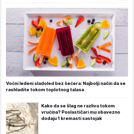
Voćni ledeni sladoled bez šećera: Najbolji način da se
rashladite tokom toplotnog talasa
Kako da se šlag ne razliva tokom
vrućina? Poslastičari mu obavezno
dodaju 1 kremasti sastojak