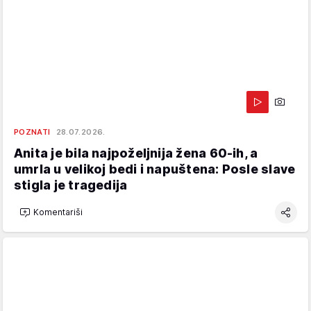
POZNATI
28.07.2026.
Anita je bila najpoželjnija žena 60-ih, a
umrla u velikoj bedi i napuštena: Posle slave
stigla je tragedija
Komentariši