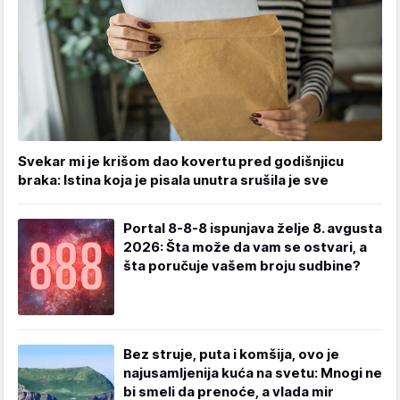
Svekar mi je krišom dao kovertu pred godišnjicu
braka: Istina koja je pisala unutra srušila je sve
Portal 8-8-8 ispunjava želje 8. avgusta
2026: Šta može da vam se ostvari, a
šta poručuje vašem broju sudbine?
Bez struje, puta i komšija, ovo je
najusamljenija kuća na svetu: Mnogi ne
bi smeli da prenoće, a vlada mir