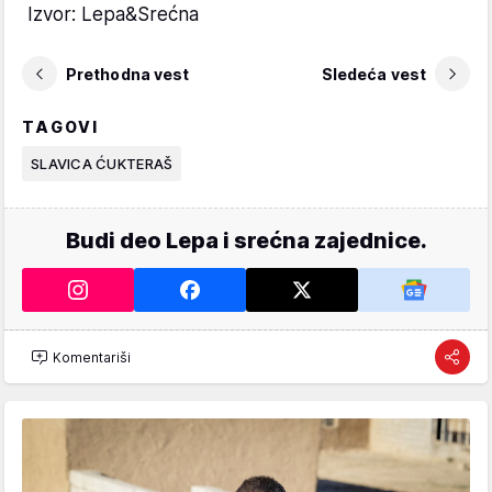
Izvor: Lepa&Srećna
Prethodna vest
Sledeća vest
TAGOVI
SLAVICA ĆUKTERAŠ
Budi deo Lepa i srećna zajednice.
Komentariši