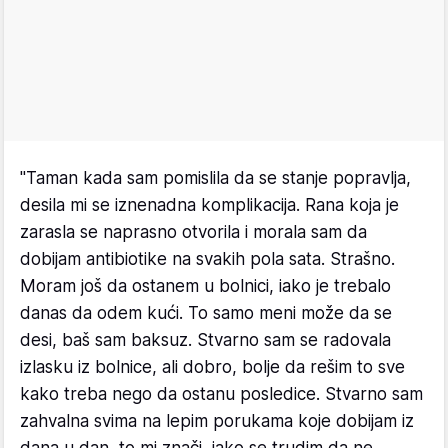
"Taman kada sam pomislila da se stanje popravlja,
desila mi se iznenadna komplikacija. Rana koja je
zarasla se naprasno otvorila i morala sam da
dobijam antibiotike na svakih pola sata. Strašno.
Moram još da ostanem u bolnici, iako je trebalo
danas da odem kući. To samo meni može da se
desi, baš sam baksuz. Stvarno sam se radovala
izlasku iz bolnice, ali dobro, bolje da rešim to sve
kako treba nego da ostanu posledice. Stvarno sam
zahvalna svima na lepim porukama koje dobijam iz