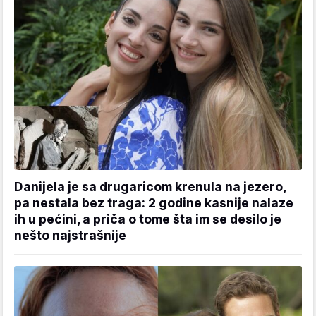
Danijela je sa drugaricom krenula na jezero,
pa nestala bez traga: 2 godine kasnije nalaze
ih u pećini, a priča o tome šta im se desilo je
nešto najstrašnije