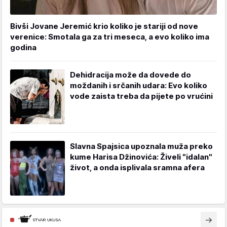
Bivši Jovane Jeremić krio koliko je stariji od nove
verenice: Smotala ga za tri meseca, a evo koliko ima
godina
Dehidracija može da dovede do
moždanih i srčanih udara: Evo koliko
vode zaista treba da pijete po vrućini
Slavna Spajsica upoznala muža preko
kume Harisa Džinovića: Živeli "idalan"
život, a onda isplivala sramna afera