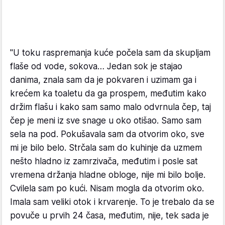
"U toku raspremanja kuće počela sam da skupljam
flaše od vode, sokova… Jedan sok je stajao
danima, znala sam da je pokvaren i uzimam ga i
krećem ka toaletu da ga prospem, međutim kako
držim flašu i kako sam samo malo odvrnula čep, taj
čep je meni iz sve snage u oko otišao. Samo sam
sela na pod. Pokušavala sam da otvorim oko, sve
mi je bilo belo. Strčala sam do kuhinje da uzmem
nešto hladno iz zamrzivača, međutim i posle sat
vremena držanja hladne obloge, nije mi bilo bolje.
Cvilela sam po kući. Nisam mogla da otvorim oko.
Imala sam veliki otok i krvarenje. To je trebalo da se
povuče u prvih 24 časa, međutim, nije, tek sada je