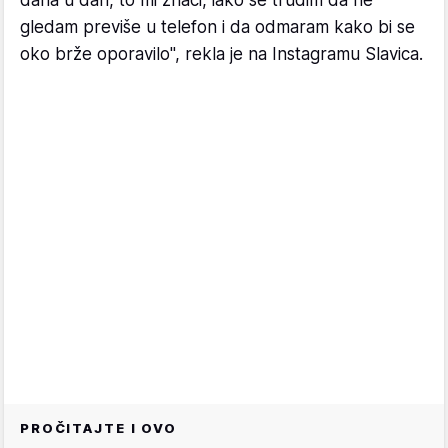
dana u dan, to mi znači, iako se trudim da ne
gledam previše u telefon i da odmaram kako bi se
oko brže oporavilo", rekla je na Instagramu Slavica.
PROČITAJTE I OVO