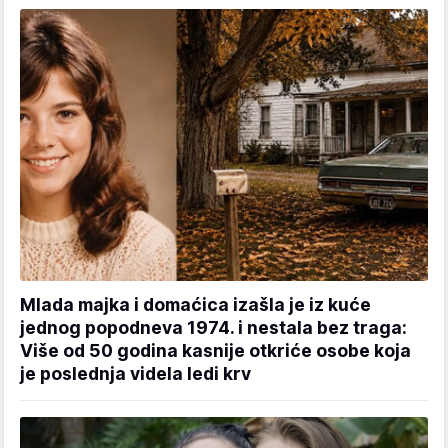
Mlada majka i domaćica izašla je iz kuće
jednog popodneva 1974. i nestala bez traga:
Više od 50 godina kasnije otkriće osobe koja
je poslednja videla ledi krv