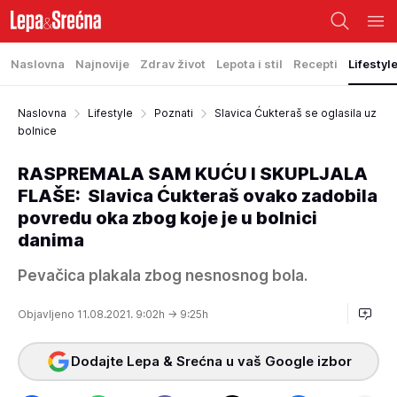
Naslovna
Najnovije
Zdrav život
Lepota i stil
Recepti
Lifestyl
Naslovna
Lifestyle
Poznati
Slavica Ćukteraš se oglasila uz
bolnice
RASPREMALA SAM KUĆU I SKUPLJALA
FLAŠE: Slavica Ćukteraš ovako zadobila
povredu oka zbog koje je u bolnici
danima
Pevačica plakala zbog nesnosnog bola.
Objavljeno 11.08.2021. 9:02h
→ 9:25h
Dodajte Lepa & Srećna u vaš Google izbor