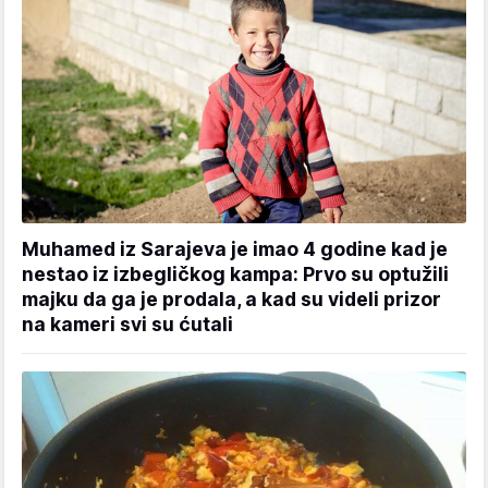
Muhamed iz Sarajeva je imao 4 godine kad je
nestao iz izbegličkog kampa: Prvo su optužili
majku da ga je prodala, a kad su videli prizor
na kameri svi su ćutali