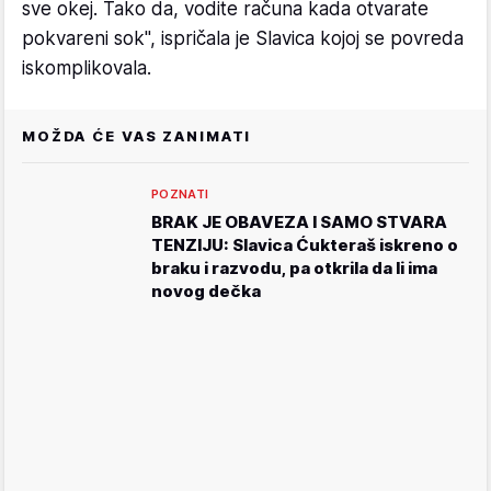
sve okej. Tako da, vodite računa kada otvarate
pokvareni sok", ispričala je Slavica kojoj se povreda
iskomplikovala.
MOŽDA ĆE VAS ZANIMATI
POZNATI
BRAK JE OBAVEZA I SAMO STVARA
TENZIJU: Slavica Ćukteraš iskreno o
braku i razvodu, pa otkrila da li ima
novog dečka