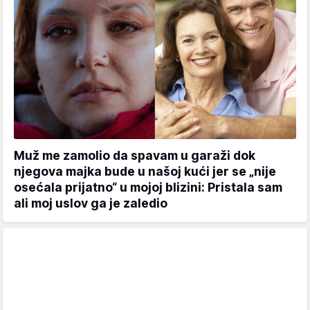
Muž me zamolio da spavam u garaži dok
njegova majka bude u našoj kući jer se „nije
osećala prijatno“ u mojoj blizini: Pristala sam
ali moj uslov ga je zaledio