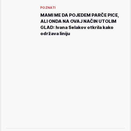
POZNATI
MAMI ME DA POJEDEM PARČE PICE,
ALI ONDA NA OVAJ NAČIN UTOLIM
GLAD: Ivana Selakov otkrila kako
održava liniju