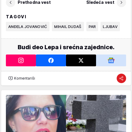
Prethodna vest
Sledeća vest
TAGOVI
ANĐELA JOVANOVIĆ
MIHAIL DUDAŠ
PAR
LJUBAV
Budi deo Lepa i srećna zajednice.
Komentariši