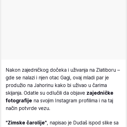
Nakon zajedničkog dočeka i uživanja na Zlatiboru –
gde se nalazi i njen otac Gagi, ovaj mladi par je
produžio na Jahorinu kako bi uživao u čarima
skijanja. Odatle su odlučili da objave
zajedničke
fotografije
na svojim Instagram profilima i na taj
način potvrde vezu.
"Zimske čarolije"
, napisao je Dudaš ispod slike sa