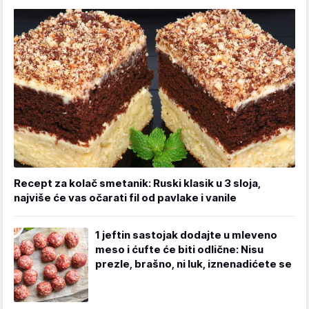
Recept za kolač smetanik: Ruski klasik u 3 sloja,
najviše će vas očarati fil od pavlake i vanile
1 jeftin sastojak dodajte u mleveno
meso i ćufte će biti odlične: Nisu
prezle, brašno, ni luk, iznenadićete se