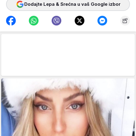
Dodajte Lepa & Srećna u vaš Google izbor