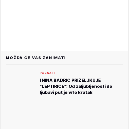
MOŽDA ĆE VAS ZANIMATI
POZNATI
I NINA BADRIĆ PRIŽELJKUJE
"LEPTIRIĆE": Od zaljubljenosti do
ljubavi put je vrlo kratak