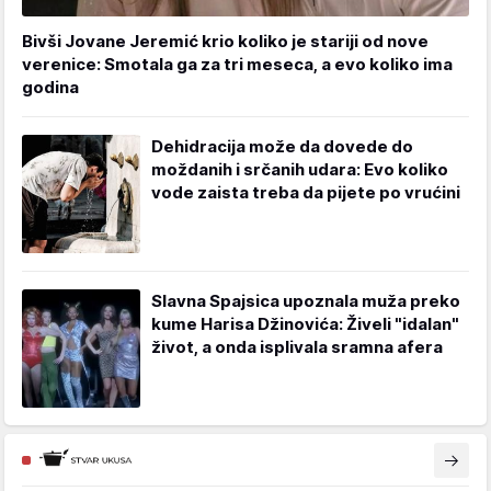
Bivši Jovane Jeremić krio koliko je stariji od nove
verenice: Smotala ga za tri meseca, a evo koliko ima
godina
Dehidracija može da dovede do
moždanih i srčanih udara: Evo koliko
vode zaista treba da pijete po vrućini
Slavna Spajsica upoznala muža preko
kume Harisa Džinovića: Živeli "idalan"
život, a onda isplivala sramna afera