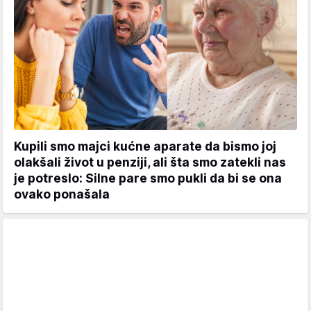
Kupili smo majci kućne aparate da bismo joj
olakšali život u penziji, ali šta smo zatekli nas
je potreslo: Silne pare smo pukli da bi se ona
ovako ponašala