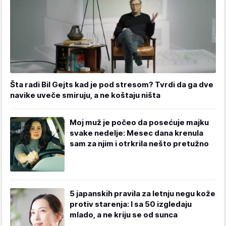
Šta radi Bil Gejts kad je pod stresom? Tvrdi da ga dve
navike uveče smiruju, a ne koštaju ništa
Moj muž je počeo da posećuje majku
svake nedelje: Mesec dana krenula
sam za njim i otrkrila nešto pretužno
5 japanskih pravila za letnju negu kože
protiv starenja: I sa 50 izgledaju
mlado, a ne kriju se od sunca