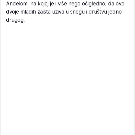
Anđelom, na kojoj je i više nego očigledno, da ovo
dvoje mladih zaista uživa u snegu i društvu jedno
drugog.