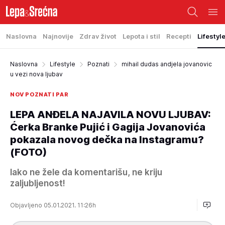
Naslovna
Najnovije
Zdrav život
Lepota i stil
Recepti
Lifestyl
Naslovna
Lifestyle
Poznati
mihail dudas andjela jovanovic
u vezi nova ljubav
NOV POZNATI PAR
LEPA ANĐELA NAJAVILA NOVU LJUBAV:
Ćerka Branke Pujić i Gagija Jovanovića
pokazala novog dečka na Instagramu?
(FOTO)
Iako ne žele da komentarišu, ne kriju
zaljubljenost!
Objavljeno 05.01.2021. 11:26h