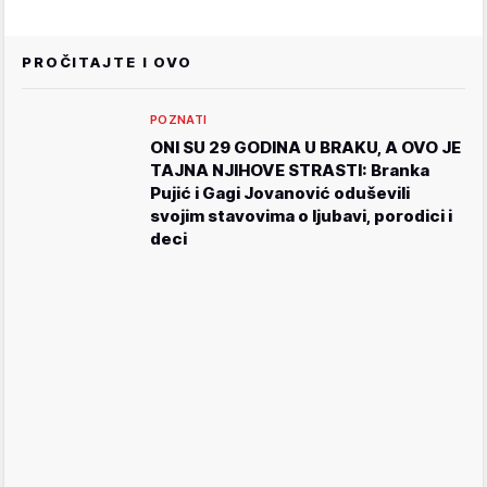
PROČITAJTE I OVO
POZNATI
ONI SU 29 GODINA U BRAKU, A OVO JE
TAJNA NJIHOVE STRASTI: Branka
Pujić i Gagi Jovanović oduševili
svojim stavovima o ljubavi, porodici i
deci