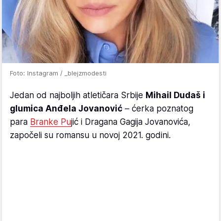
Foto: Instagram / _blejzmodesti
Jedan od najboljih atletičara Srbije
Mihail Dudaš i
glumica Anđela Jovanović
– ćerka poznatog
para
Branke Pu
jić i Dragana Gagija Jovanovića,
započeli su romansu u novoj 2021. godini.