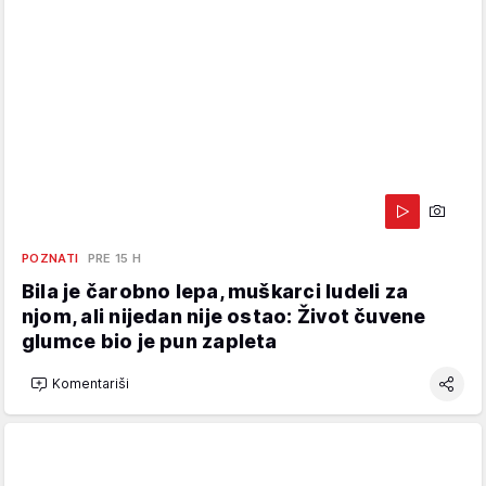
POZNATI
PRE 15 H
Bila je čarobno lepa, muškarci ludeli za
njom, ali nijedan nije ostao: Život čuvene
glumce bio je pun zapleta
Komentariši