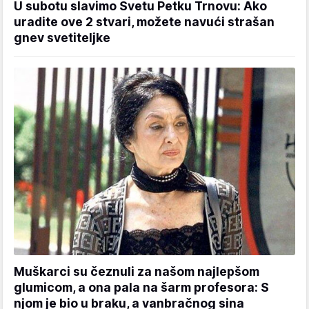
U subotu slavimo Svetu Petku Trnovu: Ako
uradite ove 2 stvari, možete navući strašan
gnev svetiteljke
Muškarci su čeznuli za našom najlepšom
glumicom, a ona pala na šarm profesora: S
njom je bio u braku, a vanbračnog sina