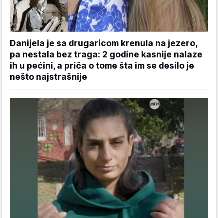
Danijela je sa drugaricom krenula na jezero,
pa nestala bez traga: 2 godine kasnije nalaze
ih u pećini, a priča o tome šta im se desilo je
nešto najstrašnije