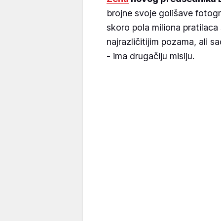
brojne svoje golišave fotogr
skoro pola miliona pratilaca
najrazličitijim pozama, ali s
- ima drugačiju misiju.