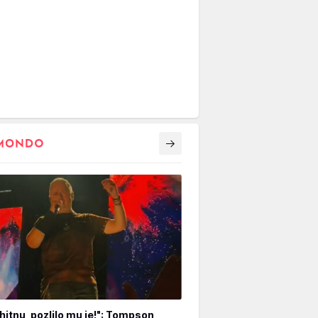
hitnu, pozlilo mu je!": Tompson