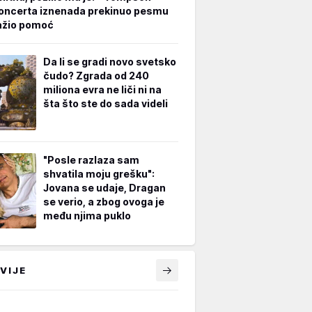
oncerta iznenada prekinuo pesmu
ažio pomoć
Da li se gradi novo svetsko
čudo? Zgrada od 240
miliona evra ne liči ni na
šta što ste do sada videli
"Posle razlaza sam
shvatila moju grešku":
Jovana se udaje, Dragan
se verio, a zbog ovoga je
među njima puklo
VIJE