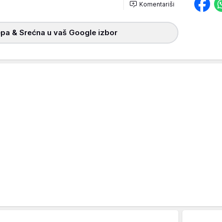
Komentariši
pa & Srećna u vaš Google izbor