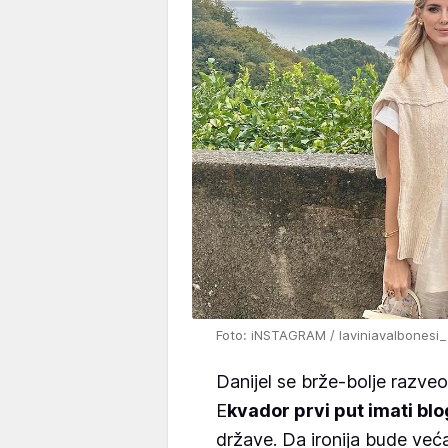
Foto: iNSTAGRAM / laviniavalbonesi_
Danijel se brže-bolje razveo
E
kvador prvi put imati bl
države. Da ironija bude veća