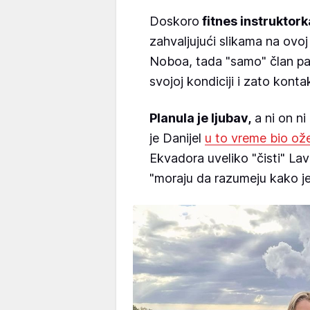
Doskoro
fitnes instruktork
zahvaljujući slikama na ovoj
Noboa, tada "samo" član pa
svojoj kondiciji i zato kontak
Planula je ljubav,
a ni on ni
je Danijel
u to vreme bio ož
Ekvadora uveliko "čisti" Lav
"moraju da razumeju kako je