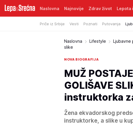
Naslovna
Najnovije
Zdrav život
Lepota i
Priče iz Srbije
Vesti
Poznati
Putovanja
Ljub
Naslovna
Lifestyle
Ljubavne 
slike
NOVA BIOGRAFIJA
MUŽ POSTAJE
GOLIŠAVE SLIK
instruktorka z
Žena ekvadorskog predsed
instruktorke, a slike u k