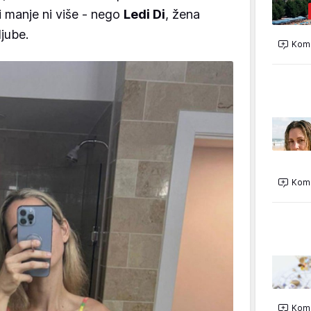
 ni manje ni više - nego
Ledi Di
, žena
ljube.
Kome
Kome
Kome