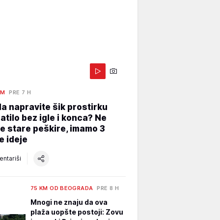
AM
PRE 7 H
a napravite šik prostirku
atilo bez igle i konca? Ne
e stare peškire, imamo 3
e ideje
ntariši
75 KM OD BEOGRADA
PRE 8 H
Mnogi ne znaju da ova
plaža uopšte postoji: Zovu