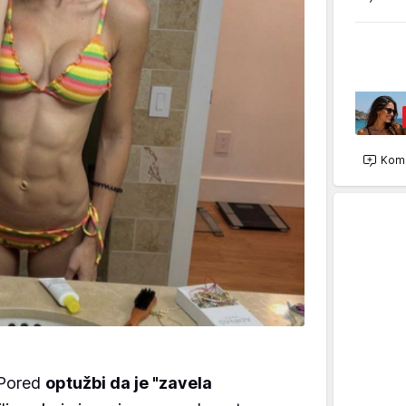
Kome
. Pored
optužbi da je "zavela