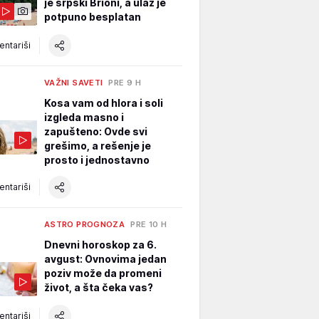
je srpski Brioni, a ulaz je
potpuno besplatan
ntariši
VAŽNI SAVETI
PRE 9 H
Kosa vam od hlora i soli
izgleda masno i
zapušteno: Ovde svi
grešimo, a rešenje je
prosto i jednostavno
ntariši
ASTRO PROGNOZA
PRE 10 H
Dnevni horoskop za 6.
avgust: Ovnovima jedan
poziv može da promeni
život, a šta čeka vas?
ntariši