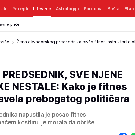
 stil
Recepti
Lifestyle
Astrologija
Porodica
Bašta
Stan
avne priče
priče
Žena ekvadorskog predsednika bivša fitnes instruktorka ob
 PREDSEDNIK, SVE NJENE
E NESTALE: Kako je fitnes
avela prebogatog političara
nika napustila je posao fitnes
upaćem kostimu je morala da obriše.