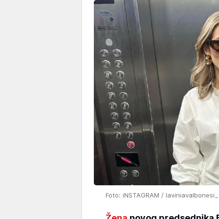
Foto: iNSTAGRAM / laviniavalbonesi_
Žena
novog predsednika E