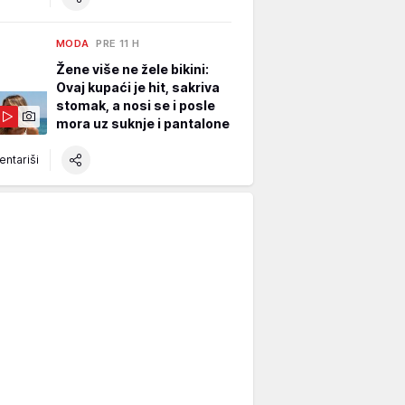
MODA
PRE 11 H
Žene više ne žele bikini:
Ovaj kupaći je hit, sakriva
stomak, a nosi se i posle
mora uz suknje i pantalone
ntariši