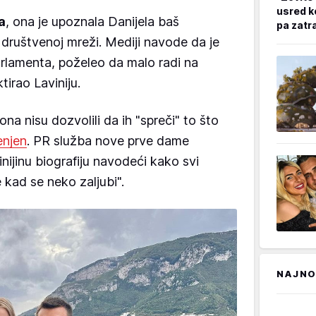
usred k
a
, ona je upoznala Danijela baš
pa zatr
 društvenoj mreži. Mediji navode da je
rlamenta, poželeo da malo radi na
tirao Laviniju.
 ona nisu dozvolili da ih "spreči" to što
enjen
. PR služba nove prve dame
inijinu biografiju navodeći kako svi
 kad se neko zaljubi".
NAJNO