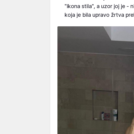
"ikona stila", a uzor joj je -
koja je bila upravo žrtva pre