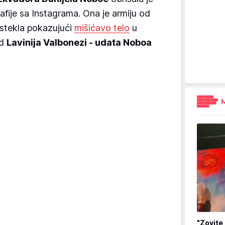
afije sa Instagrama. Ona je armiju od
 stekla pokazujući
mišićavo telo
u
ad
Lavinija Valbonezi - udata Noboa
"Zovite 