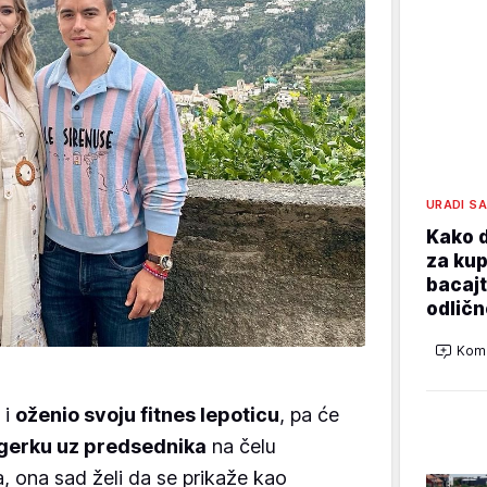
URADI S
Kako d
za kup
bacajt
odličn
Kome
 i
oženio svoju fitnes lepoticu
, pa će
ogerku uz predsednika
na čelu
, ona sad želi da se prikaže kao