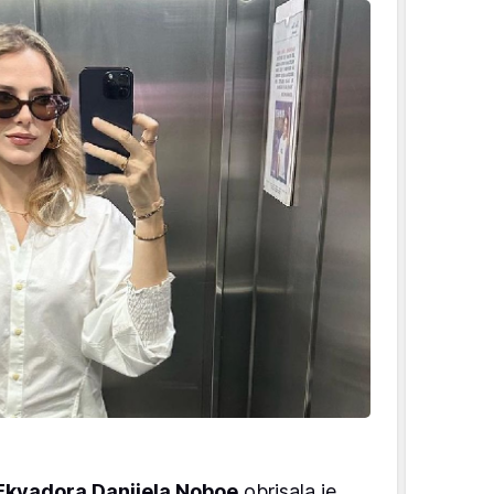
kvadora Danijela Noboe
obrisala je