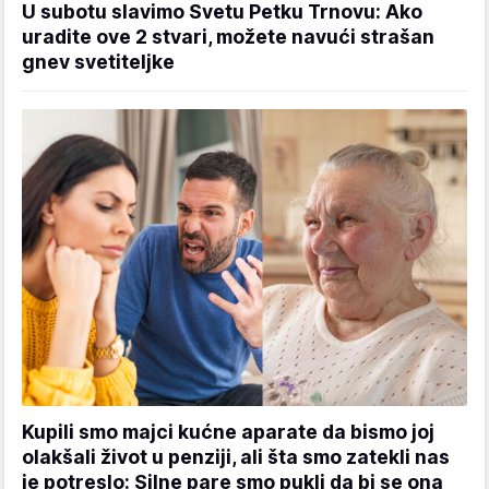
U subotu slavimo Svetu Petku Trnovu: Ako
uradite ove 2 stvari, možete navući strašan
gnev svetiteljke
Kupili smo majci kućne aparate da bismo joj
olakšali život u penziji, ali šta smo zatekli nas
je potreslo: Silne pare smo pukli da bi se ona