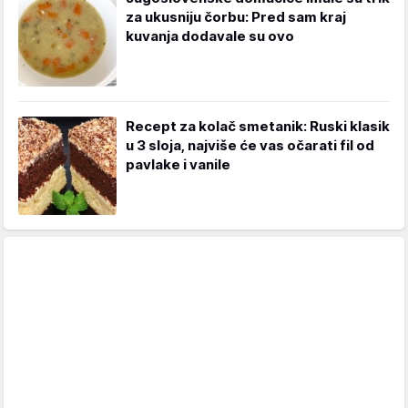
za ukusniju čorbu: Pred sam kraj
kuvanja dodavale su ovo
Recept za kolač smetanik: Ruski klasik
u 3 sloja, najviše će vas očarati fil od
pavlake i vanile