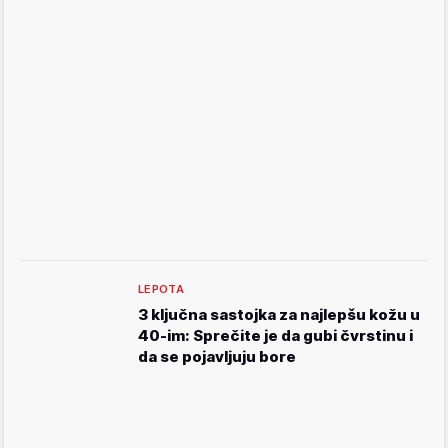
LEPOTA
3 ključna sastojka za najlepšu kožu u
40-im: Sprečite je da gubi čvrstinu i
da se pojavljuju bore