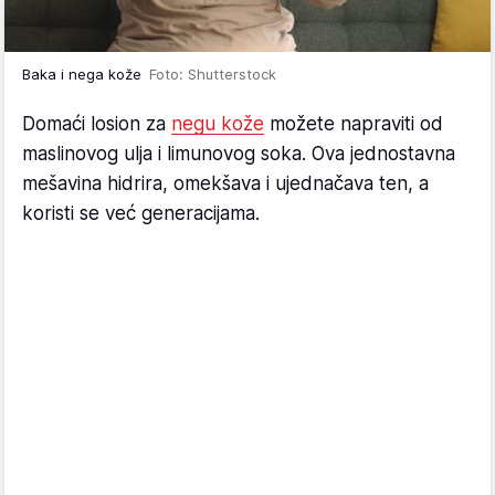
Baka i nega kože
Foto: Shutterstock
Domaći losion za
negu kože
možete napraviti od
maslinovog ulja i limunovog soka. Ova jednostavna
mešavina hidrira, omekšava i ujednačava ten, a
koristi se već generacijama.