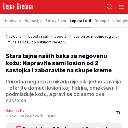
Naslovna
Najnovije
Zdrav život
Lepota i stil
Recepti
Lifestyl
Naslovna
Lepota i stil
Lepota
Losion od maslinovog ulja i
limuna za kožu po bakinom receptu
Stara tajna naših baka za negovanu
kožu: Napravite sami losion od 2
sastojka i zaboravite na skupe kreme
Prirodna nega kože nikada nije bila jednostavnija
– otkrijte domaći losion koji hidrira, omekšava i
podmlađuje kožu, a pravi se od samo dva
sastojka.
Radmila Ilić
Objavljeno 20.07.2025. 13:00h