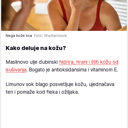
Nega kože lica
Foto: Shutterstock
Kako deluje na kožu?
Maslinovo ulje dubinski
hidrira, hrani i štiti kožu od
isušivanja
. Bogato je antioksidansima i vitaminom E.
Limunov sok blago posvetljuje kožu, ujednačava
ten i pomaže kod fleka i ožiljaka.