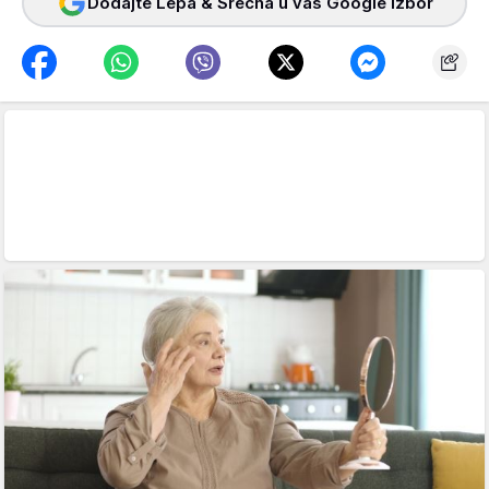
Dodajte Lepa & Srećna u vaš Google izbor