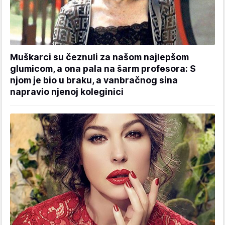
Muškarci su čeznuli za našom najlepšom
glumicom, a ona pala na šarm profesora: S
njom je bio u braku, a vanbračnog sina
napravio njenoj koleginici