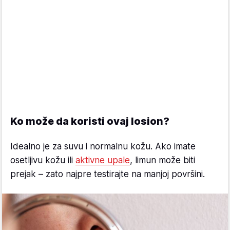
Ko može da koristi ovaj losion?
Idealno je za suvu i normalnu kožu. Ako imate
osetljivu kožu ili
aktivne upale
, limun može biti
prejak – zato najpre testirajte na manjoj površini.