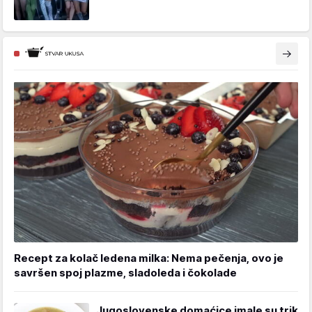
Recept za kolač ledena milka: Nema pečenja, ovo je
savršen spoj plazme, sladoleda i čokolade
Jugoslovenske domaćice imale su trik