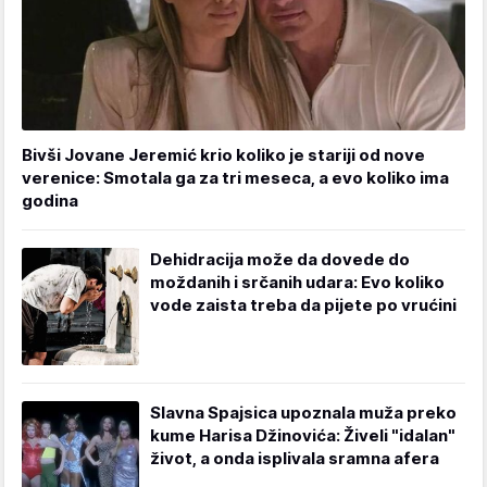
Bivši Jovane Jeremić krio koliko je stariji od nove
verenice: Smotala ga za tri meseca, a evo koliko ima
godina
Dehidracija može da dovede do
moždanih i srčanih udara: Evo koliko
vode zaista treba da pijete po vrućini
Slavna Spajsica upoznala muža preko
kume Harisa Džinovića: Živeli "idalan"
život, a onda isplivala sramna afera