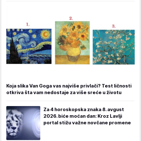
Koja slika Van Goga vas najviše privlači? Test ličnosti
otkriva šta vam nedostaje za više sreće u životu
Za 4 horoskopska znaka 8. avgust
2026. biće moćan dan: Kroz Lavlji
portal stižu važne novčane promene