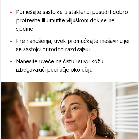
Pomešajte sastojke u staklenoj posudi i dobro
protresite ili umutite viljuškom dok se ne
sjedine.
Pre nanošenja, uvek promućkajte mešavinu jer
se sastojci prirodno razdvajaju.
Nanesite uveče na čistu i suvu kožu,
izbegavajući područje oko očiju.