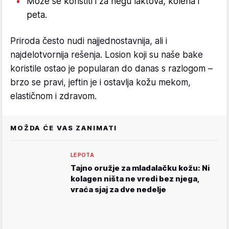
Može se koristiti i za negu laktova, kolena i
peta.
Priroda često nudi najjednostavnija, ali i
najdelotvornija rešenja. Losion koji su naše bake
koristile ostao je popularan do danas s razlogom –
brzo se pravi, jeftin je i ostavlja kožu mekom,
elastičnom i zdravom.
MOŽDA ĆE VAS ZANIMATI
LEPOTA
Tajno oružje za mladalačku kožu: Ni
kolagen ništa ne vredi bez njega,
vraća sjaj za dve nedelje