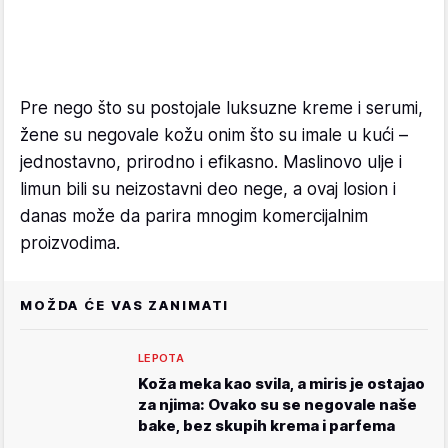
Pre nego što su postojale luksuzne kreme i serumi,
žene su negovale kožu onim što su imale u kući –
jednostavno, prirodno i efikasno. Maslinovo ulje i
limun bili su neizostavni deo nege, a ovaj losion i
danas može da parira mnogim komercijalnim
proizvodima.
MOŽDA ĆE VAS ZANIMATI
LEPOTA
Koža meka kao svila, a miris je ostajao
za njima: Ovako su se negovale naše
bake, bez skupih krema i parfema