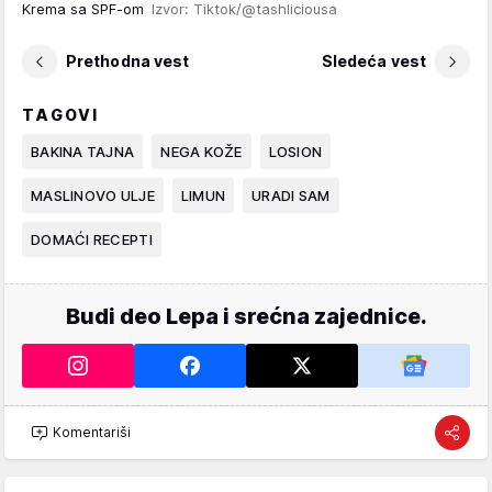
Krema sa SPF-om
Izvor: Tiktok/@tashliciousa
Prethodna vest
Sledeća vest
TAGOVI
BAKINA TAJNA
NEGA KOŽE
LOSION
MASLINOVO ULJE
LIMUN
URADI SAM
DOMAĆI RECEPTI
Budi deo Lepa i srećna zajednice.
Komentariši