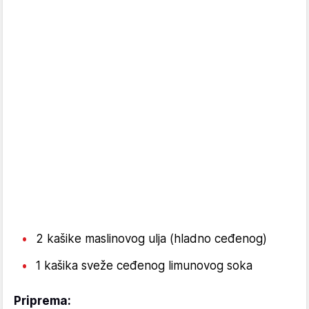
2 kašike maslinovog ulja (hladno ceđenog)
1 kašika sveže ceđenog limunovog soka
Priprema: