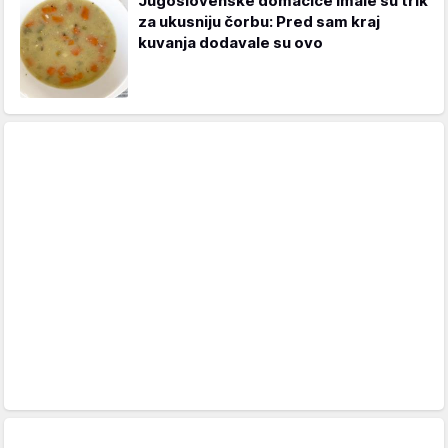
Jugoslovenske domaćice imale su trik
za ukusniju čorbu: Pred sam kraj
kuvanja dodavale su ovo