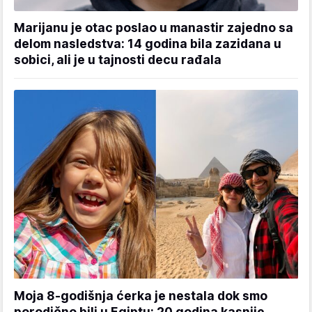
Marijanu je otac poslao u manastir zajedno sa
delom nasledstva: 14 godina bila zazidana u
sobici, ali je u tajnosti decu rađala
Moja 8-godišnja ćerka je nestala dok smo
porodično bili u Egiptu: 20 godina kasnije