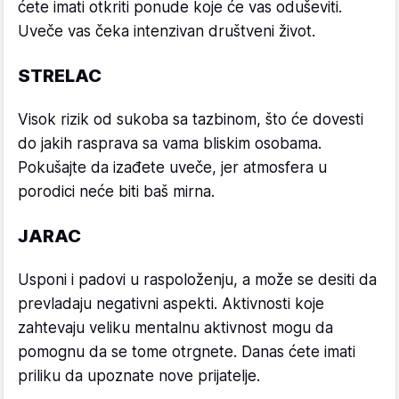
ćete imati otkriti ponude koje će vas oduševiti.
Uveče vas čeka intenzivan društveni život.
STRELAC
Visok rizik od sukoba sa tazbinom, što će dovesti
do jakih rasprava sa vama bliskim osobama.
Pokušajte da izađete uveče, jer atmosfera u
porodici neće biti baš mirna.
JARAC
Usponi i padovi u raspoloženju, a može se desiti da
prevladaju negativni aspekti. Aktivnosti koje
zahtevaju veliku mentalnu aktivnost mogu da
pomognu da se tome otrgnete. Danas ćete imati
priliku da upoznate nove prijatelje.