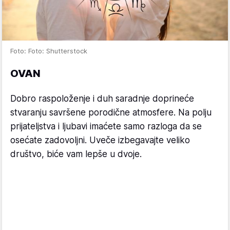
Foto: Foto: Shutterstock
OVAN
Dobro raspoloženje i duh saradnje doprineće
stvaranju savršene porodične atmosfere. Na polju
prijateljstva i ljubavi imaćete samo razloga da se
osećate zadovoljni. Uveče izbegavajte veliko
društvo, biće vam lepše u dvoje.