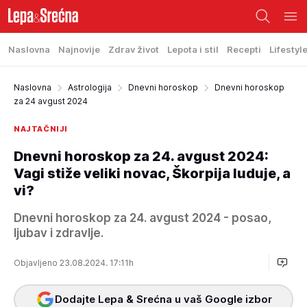
Naslovna
Najnovije
Zdrav život
Lepota i stil
Recepti
Lifestyl
Naslovna
Astrologija
Dnevni horoskop
Dnevni horoskop
za 24 avgust 2024
NAJTAČNIJI
Dnevni horoskop za 24. avgust 2024:
Vagi stiže veliki novac, Škorpija luduje, a
vi?
Dnevni horoskop za 24. avgust 2024 - posao,
ljubav i zdravlje.
Objavljeno 23.08.2024. 17:11h
Dodajte Lepa & Srećna u vaš Google izbor