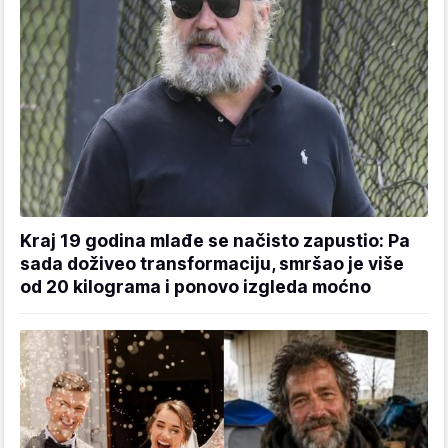
Kraj 19 godina mlađe se načisto zapustio: Pa
sada doživeo transformaciju, smršao je više
od 20 kilograma i ponovo izgleda moćno