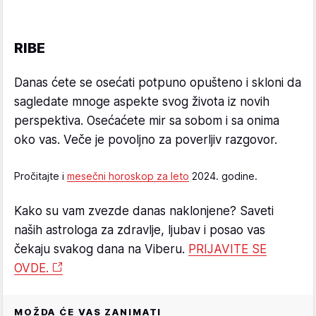
RIBE
Danas ćete se osećati potpuno opušteno i skloni da
sagledate mnoge aspekte svog života iz novih
perspektiva. Osećaćete mir sa sobom i sa onima
oko vas. Veče je povoljno za poverljiv razgovor.
Pročitajte i
mesečni horoskop za leto
2024. godine.
Kako su vam zvezde danas naklonjene? Saveti
naših astrologa za zdravlje, ljubav i posao vas
čekaju svakog dana na Viberu.
PRIJAVITE SE
OVDE.
MOŽDA ĆE VAS ZANIMATI