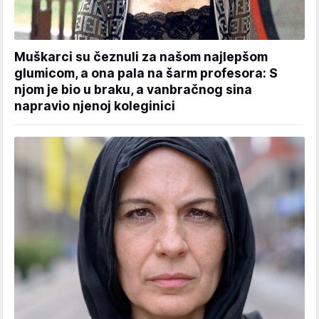
Muškarci su čeznuli za našom najlepšom
glumicom, a ona pala na šarm profesora: S
njom je bio u braku, a vanbračnog sina
napravio njenoj koleginici