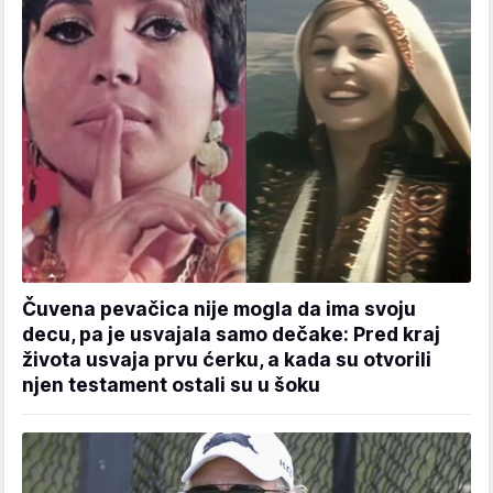
Čuvena pevačica nije mogla da ima svoju
decu, pa je usvajala samo dečake: Pred kraj
života usvaja prvu ćerku, a kada su otvorili
njen testament ostali su u šoku