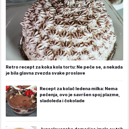
Retro recept za koka kola tortu: Ne peče se, a nekada
je bila glavna zvezda svake proslave
Recept za kolač ledena milka: Nema
pečenja, ovo je savršen spoj plazme,
sladoleda i čokolade