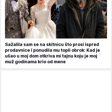
Sažalila sam se na skitnicu što prosi ispred
prodavnice i ponudila mu topli obrok: Kad je
ušao u moj dom otkriva mi tajnu koju je moj
muž godinama krio od mene