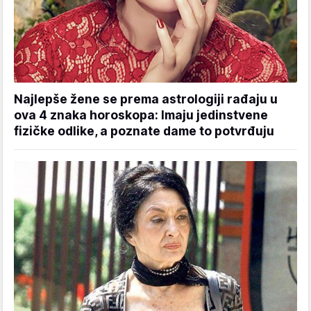
Najlepše žene se prema astrologiji rađaju u
ova 4 znaka horoskopa: Imaju jedinstvene
fizičke odlike, a poznate dame to potvrđuju