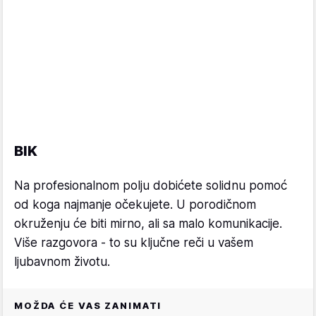
BIK
Na profesionalnom polju dobićete solidnu pomoć
od koga najmanje očekujete. U porodičnom
okruženju će biti mirno, ali sa malo komunikacije.
Više razgovora - to su ključne reči u vašem
ljubavnom životu.
MOŽDA ĆE VAS ZANIMATI