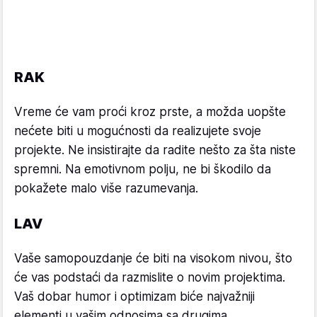
RAK
Vreme će vam proći kroz prste, a možda uopšte
nećete biti u mogućnosti da realizujete svoje
projekte. Ne insistirajte da radite nešto za šta niste
spremni. Na emotivnom polju, ne bi škodilo da
pokažete malo više razumevanja.
LAV
Vaše samopouzdanje će biti na visokom nivou, što
će vas podstaći da razmislite o novim projektima.
Vaš dobar humor i optimizam biće najvažniji
elementi u vašim odnosima sa drugima.