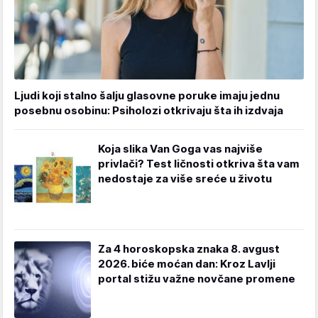
Ljudi koji stalno šalju glasovne poruke imaju jednu
posebnu osobinu: Psiholozi otkrivaju šta ih izdvaja
Koja slika Van Goga vas najviše
privlači? Test ličnosti otkriva šta vam
nedostaje za više sreće u životu
Za 4 horoskopska znaka 8. avgust
2026. biće moćan dan: Kroz Lavlji
portal stižu važne novčane promene