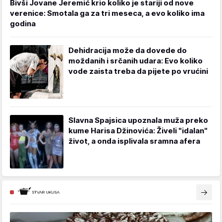
Bivši Jovane Jeremić krio koliko je stariji od nove
verenice: Smotala ga za tri meseca, a evo koliko ima
godina
Dehidracija može da dovede do
moždanih i srčanih udara: Evo koliko
vode zaista treba da pijete po vrućini
Slavna Spajsica upoznala muža preko
kume Harisa Džinovića: Živeli "idalan"
život, a onda isplivala sramna afera