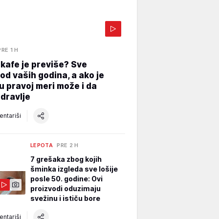
PRE 1 H
 kafe je previše? Sve
 od vaših godina, a ako je
 u pravoj meri može i da
dravlje
ntariši
LEPOTA
PRE 2 H
7 grešaka zbog kojih
šminka izgleda sve lošije
posle 50. godine: Ovi
proizvodi oduzimaju
svežinu i ističu bore
ntariši