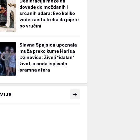
Dehidracija može da
dovede do moždanih i
srčanih udara: Evo koliko
vode zaista treba da pijete
po vrućini
Slavna Spajsica upoznala
muža preko kume Harisa
Džinovića: Živeli "idalan"
život, a onda isplivala
sramna afera
VIJE