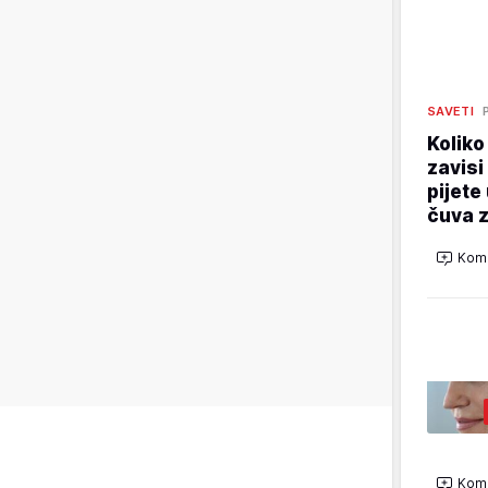
SAVETI
Koliko
zavisi
pijete
čuva z
Kome
Kome