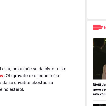
crtu, pokazaće se da niste toliko
av
:
Obigravate oko jedne teške
te da se uhvatite ukoštac sa
Bivši Jo
e holesterol.
nove ve
evo kol