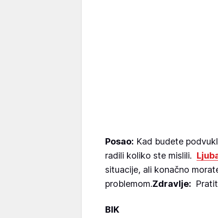
Posao:
Kad budete podvukli 
radili koliko ste mislili.
Ljub
situacije, ali konačno mora
problemom.
Zdravlje:
Pratit
BIK