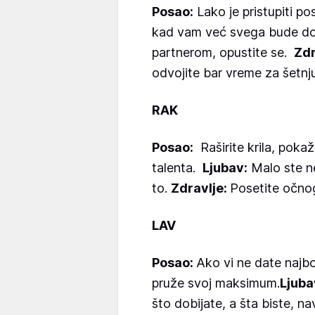
Posao:
Lako je pristupiti po
kad vam već svega bude d
partnerom, opustite se.
Zdr
odvojite bar vreme za šetnj
RAK
Posao:
Raširite krila, pokaž
talenta.
Ljubav:
Malo ste ne
to.
Zdravlje:
Posetite očnog
LAV
Posao:
Ako vi ne date najbol
pruže svoj maksimum.
Ljuba
što dobijate, a šta biste, n