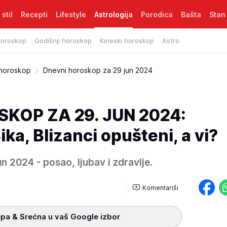
 stil
Recepti
Lifestyle
Astrologija
Porodica
Bašta
Stan
horoskop
Godišnji horoskop
Kineski horoskop
Astro
 horoskop
Dnevni horoskop za 29 jun 2024
KOP ZA 29. JUN 2024:
ka, Blizanci opušteni, a vi?
n 2024 - posao, ljubav i zdravlje.
Komentariši
pa & Srećna u vaš Google izbor