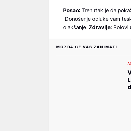
Posao
: Trenutak je da poka
Donošenje odluke vam teško 
olakšanje.
Zdravlje:
Bolovi 
MOŽDA ĆE VAS ZANIMATI
A
V
L
d