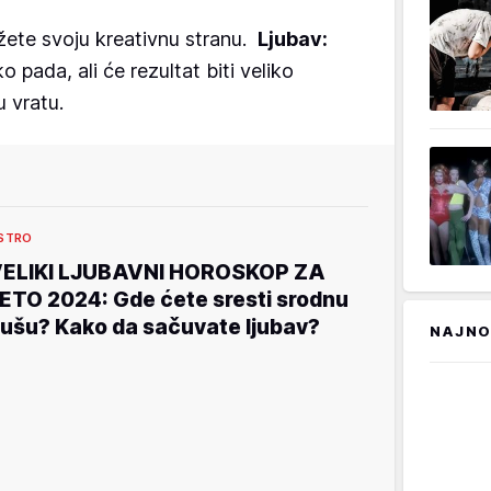
žete svoju kreativnu stranu.
Ljubav:
pada, ali će rezultat biti veliko
u vratu.
STRO
ELIKI LJUBAVNI HOROSKOP ZA
ETO 2024: Gde ćete sresti srodnu
ušu? Kako da sačuvate ljubav?
NAJNO