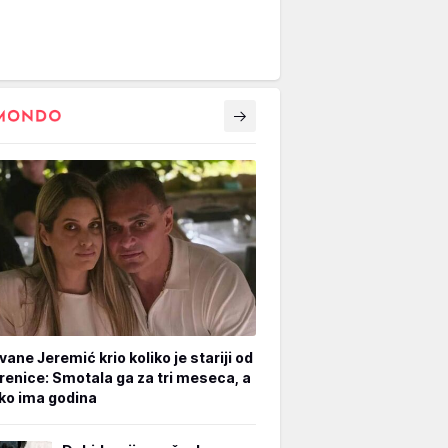
vane Jeremić krio koliko je stariji od
renice: Smotala ga za tri meseca, a
iko ima godina