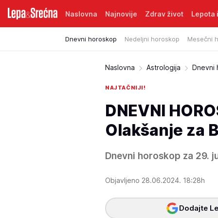
Naslovna
Najnovije
Zdrav život
Lepota i
Dnevni horoskop
Nedeljni horoskop
Mesečni 
Naslovna
Astrologija
Dnevni
NAJTAČNIJI!
DNEVNI HOROS
Olakšanje za Bi
Dnevni horoskop za 29. ju
Objavljeno 28.06.2024. 18:28h
Dodajte Le