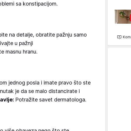
oblemi sa konstipacijom.
ite na detalje, obratite pažnju samo
Kome
vajte u pažnji
te masnu hranu.
m jednog posla i imate pravo što ste
nutak je da se malo distancirate i
avlje:
Potražite savet dermatologa.
 više obaveza nego što ste