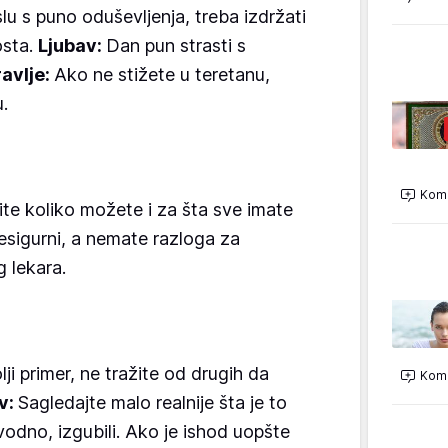
slu s puno oduševljenja, treba izdržati
osta.
Ljubav:
Dan pun strasti s
avlje:
Ako ne stižete u teretanu,
u.
Kome
ite koliko možete i za šta sve imate
sigurni, a nemate razloga za
 lekara.
ji primer, ne tražite od drugih da
Kome
v:
Sagledajte malo realnije šta je to
avodno, izgubili. Ako je ishod uopšte