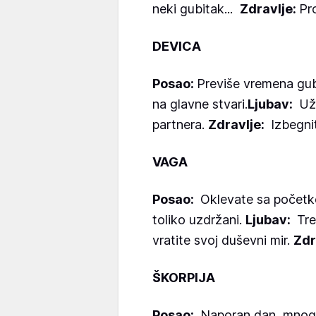
neki gubitak...
Zdravlje:
Pr
DEVICA
Posao:
Previše vremena gub
na glavne stvari.
Ljubav:
Uži
partnera.
Zdravlje:
Izbegni
VAGA
Posao:
Oklevate sa početko
toliko uzdržani.
Ljubav:
Tre
vratite svoj duševni mir.
Zdr
ŠKORPIJA
Posao:
Naporan dan, mnogo