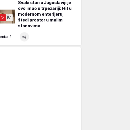
Svaki stan u Jugoslaviji je
ovo imao u trpezariji: Hit u
modernom enterijeru,
štedi prostor u malim
stanovima
ntariši