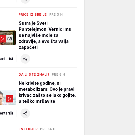
PRIČE IZ SRBIJE
PRE 3 H
Sutra je Sveti
Pantelejmon: Vernici mu
se najviše mole za
zdravlje, a evo šta valja
započeti
ntariši
DA LI STE ZNALI?
PRE 5 H
Ne krivite godine, ni
metabolizam: Ovo je pravi
krivac zašto se lako gojite,
a teško mršavite
ntariši
ENTERIJER
PRE 14 H