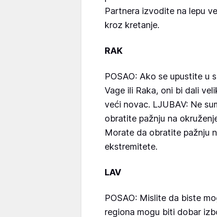
Partnera izvodite na lepu v
kroz kretanje.
RAK
POSAO: Ako se upustite u s
Vage ili Raka, oni bi dali ve
veći novac. LJUBAV: Ne sumn
obratite pažnju na okruženj
Morate da obratite pažnju n
ekstremitete.
LAV
POSAO: Mislite da biste mogl
regiona mogu biti dobar izbo