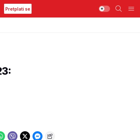
Pretplati se
3: