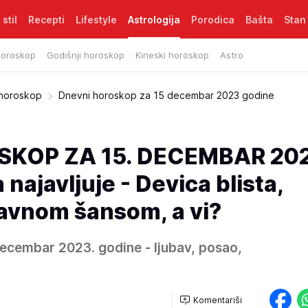
 stil
Recepti
Lifestyle
Astrologija
Porodica
Bašta
Stan
horoskop
Godišnji horoskop
Kineski horoskop
Astro
 horoskop
Dnevni horoskop za 15 decembar 2023 godine
SKOP ZA 15. DECEMBAR 202
najavljuje - Devica blista,
bavnom šansom, a vi?
ecembar 2023. godine - ljubav, posao,
Komentariši