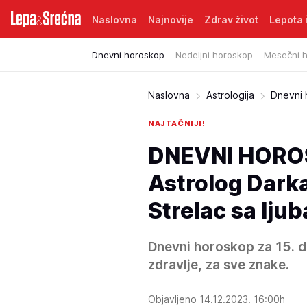
Naslovna
Najnovije
Zdrav život
Lepota i
Dnevni horoskop
Nedeljni horoskop
Mesečni 
Naslovna
Astrologija
Dnevni
NAJTAČNIJI!
DNEVNI HORO
Astrolog Darka 
Strelac sa lju
Dnevni horoskop za 15. d
zdravlje, za sve znake.
Objavljeno 14.12.2023. 16:00h