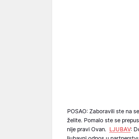
POSAO: Zaboravili ste na se
želite. Pomalo ste se prepus
nije pravi Ovan.
LJUBAV
: 
ljubavni odnos u partnerstv