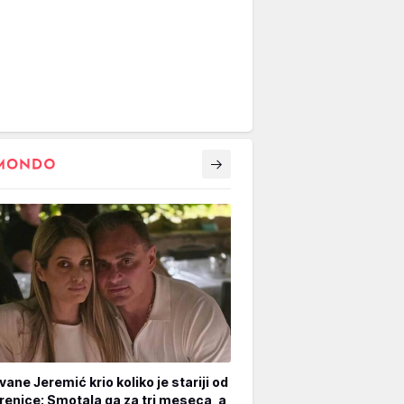
vane Jeremić krio koliko je stariji od
renice: Smotala ga za tri meseca, a