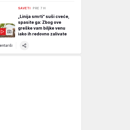
SAVETI
PRE 7 H
„Linija smrti“ suši cveće,
spasite ga: Zbog ove
greške vam biljke venu
iako ih redovno zalivate
ntariši