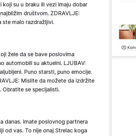
koji su u braku ili vezi imaju dobar
a najbližim društvom. ZDRAVLJE:
te malo razdražljivi.
Kome
ji žele da se bave poslovima
o automobili su aktuelni. LJUBAV:
ljubljeni. Puno starsti, puno emocije.
RAVLJE: Mislite da možete da izdržite
Obratite se specijalisti.
za danas. Imate poslovnog partnera
niji od vas. To nije onaj Strelac koga