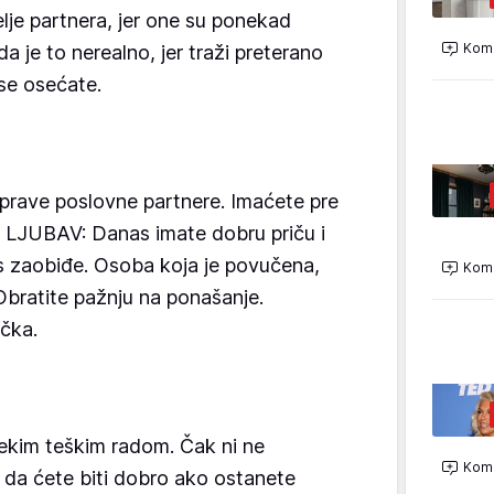
lje partnera, jer one su ponekad
Kome
da je to nerealno, jer traži preterano
e osećate.
rave poslovne partnere. Imaćete pre
. LJUBAV: Danas imate dobru priču i
 zaobiđe. Osoba koja je povučena,
Kome
Obratite pažnju na ponašanje.
čka.
ekim teškim radom. Čak ni ne
Kome
e da ćete biti dobro ako ostanete