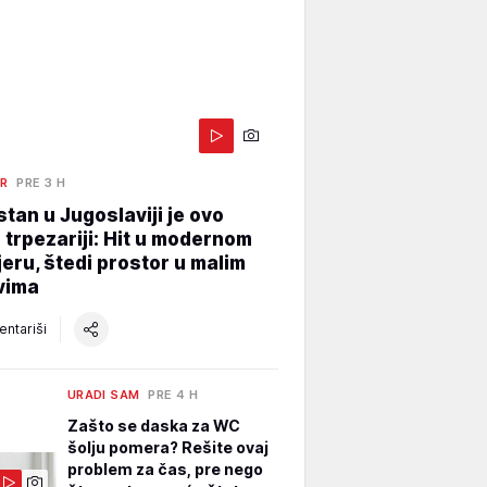
ER
PRE 3 H
stan u Jugoslaviji je ovo
 trpezariji: Hit u modernom
jeru, štedi prostor u malim
vima
ntariši
URADI SAM
PRE 4 H
Zašto se daska za WC
šolju pomera? Rešite ovaj
problem za čas, pre nego