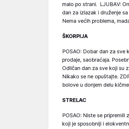
malo po strani. LJUBAV: Oni 
dan za izlazak i druženje s
Nema većih problema, mada s
ŠKORPIJA
POSAO: Dobar dan za sve ko
prodaje, saobraćaja. Posebn
Odličan dan za sve koji su za
Nikako se ne opuštajte. ZD
bolove u donjem delu kičme. 
STRELAC
POSAO: Niste se pripremili 
koji je sposobniji i elokvent