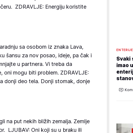
ečeru. ZDRAVLJE: Energiju koristite
aradnju sa osobom iz znaka Lava,
ENTERIJ
liku šansu za nov posao, ideje, pa čak i
Svaki 
jajte u partnera. Vi treba da
imao u
enteri
e, oni mogu biti problem. ZDRAVLJE:
stano
a donji deo tela. Donji stomak, donje
Kome
i na put nekih bližih zemalja. Zemlje
r. LJUBAV: Oni koji su u braku ili