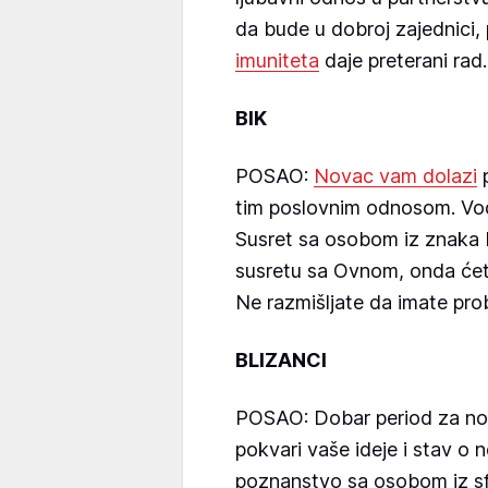
da bude u dobroj zajednici
imuniteta
daje preterani rad.
BIK
POSAO:
Novac vam dolazi
p
tim poslovnim odnosom. Vod
Susret sa osobom iz znaka 
susretu sa Ovnom, onda ćet
Ne razmišljate da imate pro
BLIZANCI
POSAO: Dobar period za no
pokvari vaše ideje i stav o 
poznanstvo sa osobom iz sfe