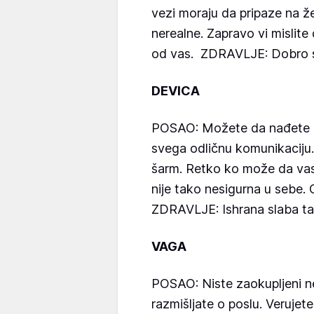
vezi moraju da pripaze na že
nerealne. Zapravo vi mislite 
od vas. ZDRAVLJE: Dobro s
DEVICA
POSAO: Možete da nađete p
svega odličnu komunikaciju
šarm. Retko ko može da vas
nije tako nesigurna u sebe. 
ZDRAVLJE: Ishrana slaba ta
VAGA
POSAO: Niste zaokupljeni n
razmišljate o poslu. Verujet