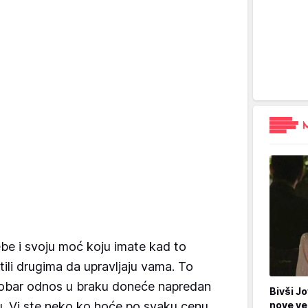
be i svoju moć koju imate kad to
tili drugima da upravljaju vama. To
Dobar odnos u braku doneće napredan
Bivši Jo
u. Vi ste neko ko hoće po svaku cenu
nove ve