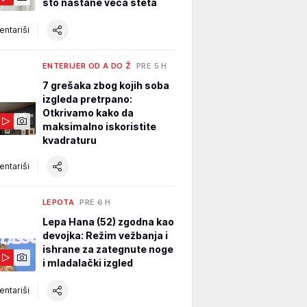
što nastane veća šteta
ntariši
ENTERIJER OD A DO Ž
PRE 5 H
7 grešaka zbog kojih soba
izgleda pretrpano:
Otkrivamo kako da
maksimalno iskoristite
kvadraturu
ntariši
LEPOTA
PRE 6 H
Lepa Hana (52) zgodna kao
devojka: Režim vežbanja i
ishrane za zategnute noge
i mladalački izgled
ntariši