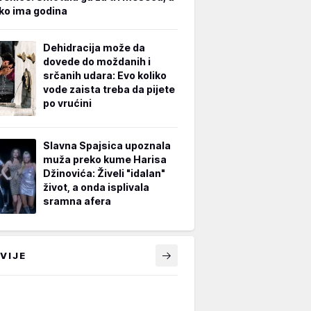
iko ima godina
Dehidracija može da
dovede do moždanih i
srčanih udara: Evo koliko
vode zaista treba da pijete
po vrućini
Slavna Spajsica upoznala
muža preko kume Harisa
Džinovića: Živeli "idalan"
život, a onda isplivala
sramna afera
VIJE