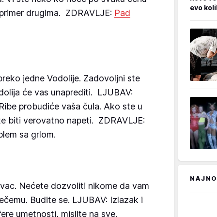
evo kol
, primer drugima. ZDRAVLJE:
Pad
reko jedne Vodolije. Zadovoljni ste
olija će vas unaprediti. LJUBAV:
Ribe probudiće vaša čula. Ako ste u
e biti verovatno napeti. ZDRAVLJE:
blem sa grlom.
NAJNO
vac. Nećete dozvoliti nikome da vam
nečemu. Budite se. LJUBAV: Izlazak i
re umetnosti, mislite na sve.