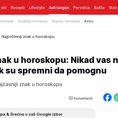
 stil
Recepti
Lifestyle
Astrologija
Porodica
Bašta
Stan
horoskop
Godišnji horoskop
Kineski horoskop
Astro
Najpošteniji znak u horoskopu
nak u horoskopu: Nikad vas 
vek su spremni da pomognu
najčasniji znak u horoskopu
Komentariši
pa & Srećna u vaš Google izbor