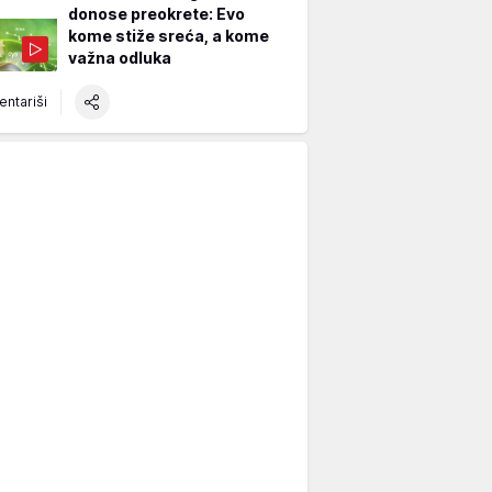
donose preokrete: Evo
kome stiže sreća, a kome
važna odluka
ntariši