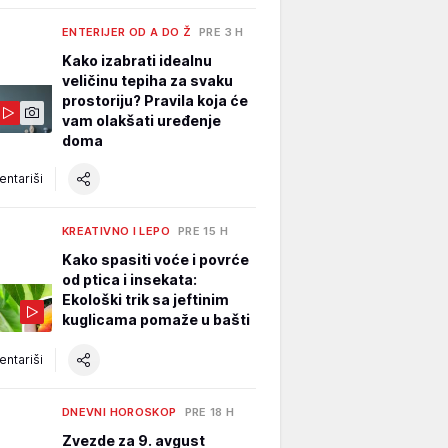
ENTERIJER OD A DO Ž
PRE 3 H
Kako izabrati idealnu
veličinu tepiha za svaku
prostoriju? Pravila koja će
vam olakšati uređenje
doma
ntariši
KREATIVNO I LEPO
PRE 15 H
Kako spasiti voće i povrće
od ptica i insekata:
Ekološki trik sa jeftinim
kuglicama pomaže u bašti
ntariši
DNEVNI HOROSKOP
PRE 18 H
Zvezde za 9. avgust