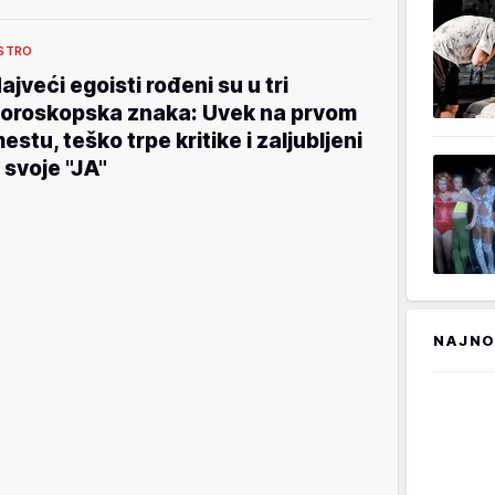
STRO
ajveći egoisti rođeni su u tri
oroskopska znaka: Uvek na prvom
estu, teško trpe kritike i zaljubljeni
 svoje "JA"
NAJNO