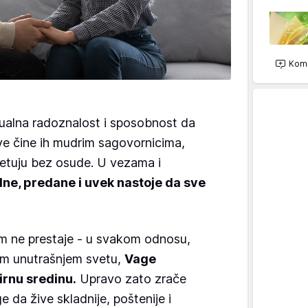
Kome
tualna radoznalost i sposobnost da
ive čine ih mudrim sagovornicima,
etuju bez osude. U vezama i
lne, predane i uvek nastoje da sve
m ne prestaje - u svakom odnosu,
om unutrašnjem svetu,
Vage
rnu sredinu.
Upravo zato zrače
e da žive skladnije, poštenije i