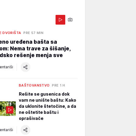
E DVORIŠTA
PRE 57 MIN
eno uređena bašta sa
m: Nema trave za šišanje,
dsko rešenje menja sve
ntariši
BAŠTOVANSTVO
PRE 1 H
Rešite se gusenica dok
vam ne unište baštu: Kako
da uklonite štetočine, a da
ne oštetite baštu i
oprašivače
ntariši