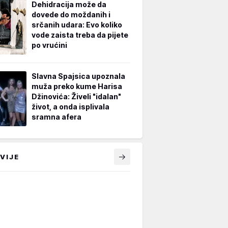
Dehidracija može da
dovede do moždanih i
srčanih udara: Evo koliko
vode zaista treba da pijete
po vrućini
Slavna Spajsica upoznala
muža preko kume Harisa
Džinovića: Živeli "idalan"
život, a onda isplivala
sramna afera
VIJE