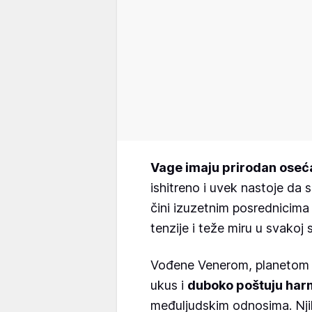
Vage imaju prirodan osećaj
ishitreno i uvek nastoje da s
čini izuzetnim posrednicima 
tenzije i teže miru u svakoj si
Vođene Venerom, planetom lj
ukus i
duboko poštuju har
međuljudskim odnosima. Njih