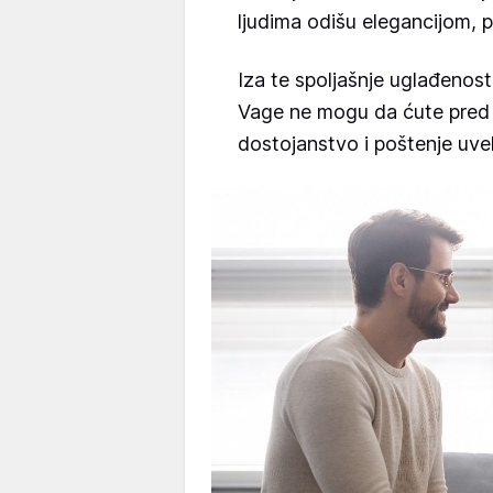
ljudima odišu elegancijom, 
Iza te spoljašnje uglađenost
Vage ne mogu da ćute pred
dostojanstvo i poštenje uve