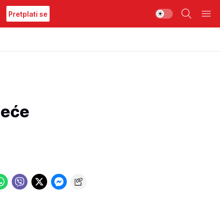
Pretplati se
neće