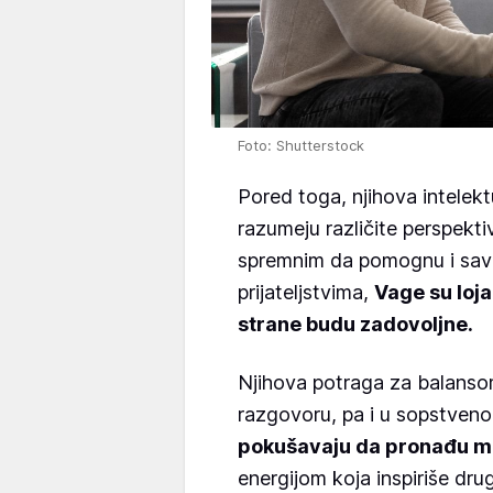
Foto: Shutterstock
Pored toga, njihova intelek
razumeju različite perspekt
spremnim da pomognu i sav
prijateljstvima,
Vage su loja
strane budu zadovoljne.
Njihova potraga za balanso
razgovoru, pa i u sopstven
pokušavaju da pronađu mi
energijom koja inspiriše drug