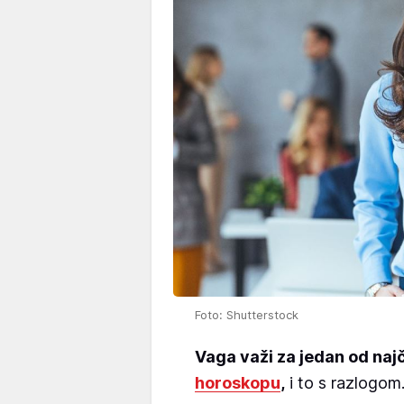
Foto: Shutterstock
Vaga važi za jedan od najč
horoskopu
,
i to s razlogom