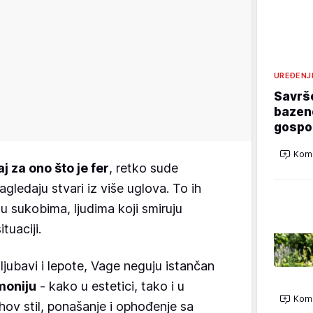
UREĐENJ
Savrš
bazeno
gospo
Kome
 za ono što je fer
, retko sude
agledaju stvari iz više uglova. To ih
u sukobima, ljudima koji smiruju
tuaciji.
ubavi i lepote, Vage neguju istančan
moniju
- kako u estetici, tako i u
Kome
ov stil, ponašanje i ophođenje sa