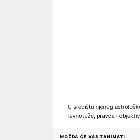
U središtu njenog astrološk
ravnoteže, pravde i objektiv
MOŽDA ĆE VAS ZANIMATI