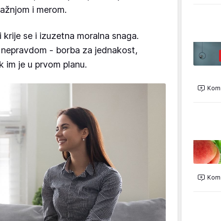
pažnjom i merom.
i krije se i izuzetna moralna snaga.
 nepravdom - borba za jednakost,
k im je u prvom planu.
Kome
Kome