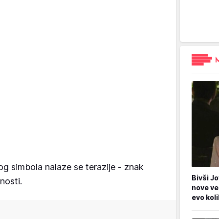
og simbola nalaze se terazije - znak
Bivši Jo
nosti.
nove ve
evo kol