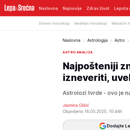
Naslovna
Najnovije
Zdrav život
Lepota i
Dnevni horoskop
Nedeljni horoskop
Mesečni 
Naslovna
Astrologija
Astro
ASTRO ANALIZA
Najpošteniji z
izneveriti, u
Astrolozi tvrde - ovo je 
Jasmina Glišić
Objavljeno 16.05.2025. 10:44h
Dodajte Le