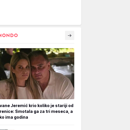
vane Jeremić krio koliko je stariji od
renice: Smotala ga za tri meseca, a
iko ima godina