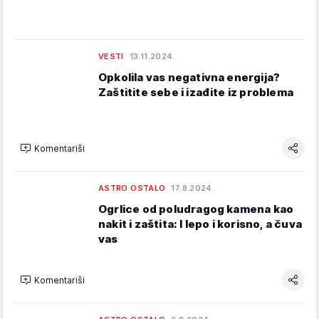
VESTI
13.11.2024.
Opkolila vas negativna energija?
Zaštitite sebe i izađite iz problema
Komentariši
ASTRO OSTALO
17.8.2024.
Ogrlice od poludragog kamena kao
nakit i zaštita: I lepo i korisno, a čuva
vas
Komentariši