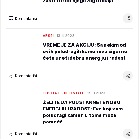
zaštitite od njegovog uticaja
Komentariši
VESTI
13.4.2023.
VREME JE ZA AKCIJU: Sa nekim od
ovih poludragih kamenova sigurno
ćete uneti dobru energiju i radost
Komentariši
LEPOTA I STIL OSTALO
19.3.2023.
ŽELITE DA PODSTAKNETE NOVU
ENERGIJU I RADOST: Evo koji vam
poludragi kamen u tome može
pomoći!
Komentariši