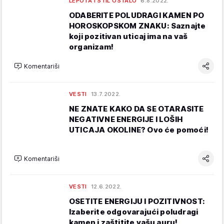
LEPOTA I STIL OSTALO
6.8.2022.
ODABERITE POLUDRAGI KAMEN PO
HOROSKOPSKOM ZNAKU: Saznajte
koji pozitivan uticaj ima na vaš
organizam!
Komentariši
VESTI
13.7.2022.
NE ZNATE KAKO DA SE OTARASITE
NEGATIVNE ENERGIJE I LOŠIH
UTICAJA OKOLINE? Ovo će pomoći!
Komentariši
VESTI
12.6.2022.
OSETITE ENERGIJU I POZITIVNOST:
Izaberite odgovarajući poludragi
kamen i zaštitite vašu auru!