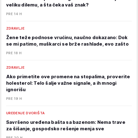
veliku dilemu, a šta čeka vaš znak?
PRE 14 H
ZDRAVLJE
Žene teže podnose vrućinu, naučno dokazano: Dok
se mi patimo, muškarci se brže rashlade, evo zašto
PRE 18 H
ZDRAVLJE
Ako primetite ove promene na stopalima, proverite
holesterol: Telo šalje važne signale, a ih mnogi
ignorišu
PRE 19 H
UREĐENJE DVORIŠTA
Savršeno uređena bašta sa bazenom: Nema trave
za šišanje, gospodsko rešenje menja sve
PRE 20 H