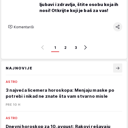
ljubavi i zdravlja, štite osobu koja ih
nosi! Otkrijte koji je baš za vas!
Komentariši
1
2
3
NAJNOVIJE
ASTRO
3 najveća licemera horoskopa: Menjaju maske po
potrebi i nikad ne znate šta vam stvarno misle
PRE 10 H
ASTRO
Dnevni horoskop za 10. avgust: Rakovi rešavaju