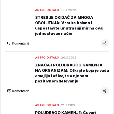
ASTRO OSTALO
13.4.2022.
STRES JE OKIDAČ ZA MNOGA
OBOLJENJA: Vratite balans i
uspostavite unutrašnji mir na ovaj
jednostavan način
Komentariši
ASTRO OSTALO
20.3.2022.
ZNAČAJ POLUDRAGOG KAMENJA
NA ORGANIZAM: Otkrijte koja je vaša
amajlija i uživajte u njenom
pozitivnom delovanju!
Komentariši
ASTRO OSTALO
21.2.2022.
POLUDRAGO KAMENJE: Čuvari