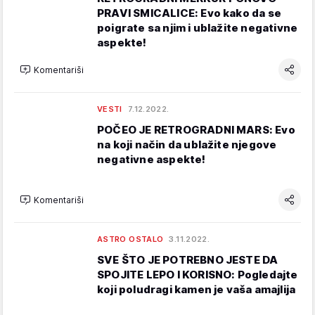
PRAVI SMICALICE: Evo kako da se
poigrate sa njim i ublažite negativne
aspekte!
Komentariši
VESTI
7.12.2022.
POČEO JE RETROGRADNI MARS: Evo
na koji način da ublažite njegove
negativne aspekte!
Komentariši
ASTRO OSTALO
3.11.2022.
SVE ŠTO JE POTREBNO JESTE DA
SPOJITE LEPO I KORISNO: Pogledajte
koji poludragi kamen je vaša amajlija