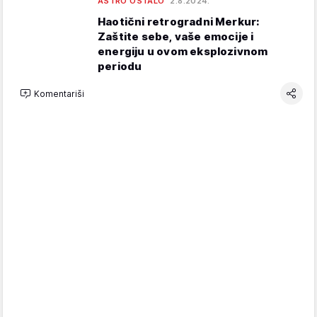
ASTRO OSTALO
2.8.2024.
Haotični retrogradni Merkur:
Zaštite sebe, vaše emocije i
energiju u ovom eksplozivnom
periodu
Komentariši