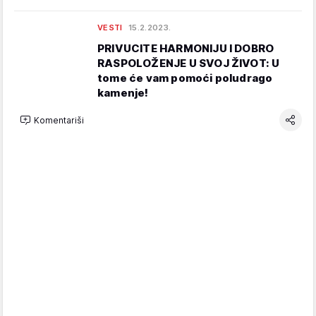
VESTI
15.2.2023.
PRIVUCITE HARMONIJU I DOBRO
RASPOLOŽENJE U SVOJ ŽIVOT: U
tome će vam pomoći poludrago
kamenje!
Komentariši