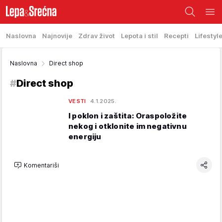
Naslovna
Najnovije
Zdrav život
Lepota i stil
Recepti
Lifestyl
Naslovna
Direct shop
#
Direct shop
VESTI
4.1.2025.
I poklon i zaštita: Oraspoložite
nekog i otklonite im negativnu
energiju
Komentariši