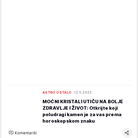
ASTRO OSTALO
12.5.2022.
MOĆNI KRISTALI UTIČU NA BOLJE
ZDRAVLJE I ŽIVOT: Otkrijte koji
poludragi kamen je za vas prema
horoskopskom znaku
Komentariši