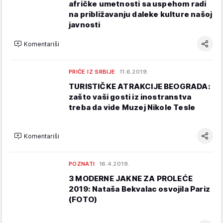
afričke umetnosti sa uspehom radi
na približavanju daleke kulture našoj
javnosti
Komentariši
PRIČE IZ SRBIJE
11.6.2019.
TURISTIČKE ATRAKCIJE BEOGRADA:
zašto vaši gosti iz inostranstva
treba da vide Muzej Nikole Tesle
Komentariši
POZNATI
16.4.2019.
3 MODERNE JAKNE ZA PROLEĆE
2019: Nataša Bekvalac osvojila Pariz
(FOTO)