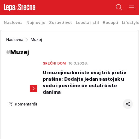
Naslovna
Najnovije
Zdrav život
Lepota i stil
Recepti
Lifestyl
Naslovna
Muzej
#
Muzej
SREĆNI DOM
16.3.2026.
U muzejima koriste ovaj trik protiv
prašine: Dodajte jedan sastojak u
vodu i površine će ostati čiste
danima
Komentariši