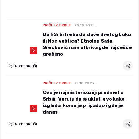
PRIČE IZ SRBIJE
29.10.2025.
Da li Srbi treba da slave Svetog Luku
ili Noć veštica? Etnolog Saša
Srećković nam otkriva gde najčešće
grešimo
Komentariši
PRIČE IZ SRBIJE
27.10.2025.
Ovo je najmisteriozniji predmet u
Srbiji: Veruju da je uklet, evo kako
izgleda, kome je pripadao i gde je
danas
Komentariši