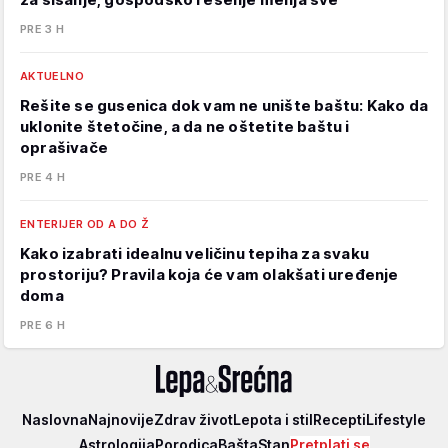
PRE 3 H
AKTUELNO
Rešite se gusenica dok vam ne unište baštu: Kako da
uklonite štetočine, a da ne oštetite baštu i
oprašivače
PRE 4 H
ENTERIJER OD A DO Ž
Kako izabrati idealnu veličinu tepiha za svaku
prostoriju? Pravila koja će vam olakšati uređenje
doma
PRE 6 H
Lepa
Naslovna
Najnovije
Zdrav život
Lepota i stil
Recepti
Lifestyle
i
Astrologija
Porodica
Bašta
Stan
Pretplati se