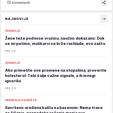
Komentariši
NAJNOVIJE
ZDRAVLJE
Žene teže podnose vrućinu, naučno dokazano: Dok
se mi patimo, muškarci se brže rashlade, evo zašto
PRE 1 H
ZDRAVLJE
Ako primetite ove promene na stopalima, proverite
holesterol: Telo šalje važne signale, a ih mnogi
ignorišu
PRE 2 H
UREĐENJE DVORIŠTA
Savršeno uređena bašta sa bazenom: Nema trave
za šišanje, gospodsko rešenje menja sve