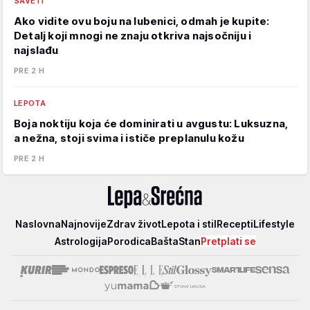
SAVETI
Ako vidite ovu boju na lubenici, odmah je kupite:
Detalj koji mnogi ne znaju otkriva najsočniju i
najslađu
PRE 2 H
LEPOTA
Boja noktiju koja će dominirati u avgustu: Luksuzna,
a nežna, stoji svima i ističe preplanulu kožu
PRE 2 H
Lepa
Naslovna
Najnovije
Zdrav život
Lepota i stil
Recepti
Lifestyle
i
Astrologija
Porodica
Bašta
Stan
Pretplati se
srećna