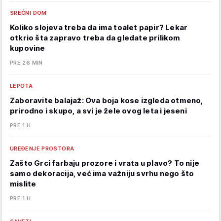
SREĆNI DOM
Koliko slojeva treba da ima toalet papir? Lekar
otkrio šta zapravo treba da gledate prilikom
kupovine
PRE 26 MIN
LEPOTA
Zaboravite balajaž: Ova boja kose izgleda otmeno,
prirodno i skupo, a svi je žele ovog leta i jeseni
PRE 1 H
UREĐENJE PROSTORA
Zašto Grci farbaju prozore i vrata u plavo? To nije
samo dekoracija, već ima važniju svrhu nego što
mislite
PRE 1 H