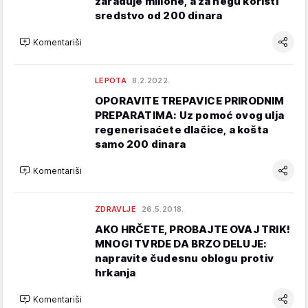
zarađuje milione, a za negu koristi
sredstvo od 200 dinara
Komentariši
LEPOTA
8.2.2022.
OPORAVITE TREPAVICE PRIRODNIM
PREPARATIMA: Uz pomoć ovog ulja
regenerisaćete dlačice, a košta
samo 200 dinara
Komentariši
ZDRAVLJE
26.5.2018.
AKO HRČETE, PROBAJTE OVAJ TRIK!
MNOGI TVRDE DA BRZO DELUJE:
napravite čudesnu oblogu protiv
hrkanja
Komentariši