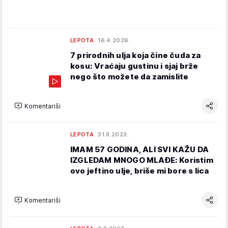
LEPOTA
16.4.2026.
7 prirodnih ulja koja čine čuda za
kosu: Vraćaju gustinu i sjaj brže
nego što možete da zamislite
Komentariši
LEPOTA
31.8.2023.
IMAM 57 GODINA, ALI SVI KAŽU DA
IZGLEDAM MNOGO MLAĐE: Koristim
ovo jeftino ulje, briše mi bore s lica
Komentariši