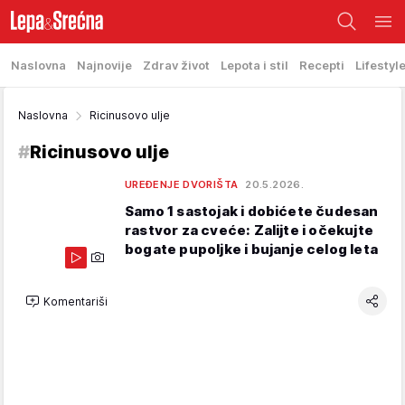
Naslovna
Najnovije
Zdrav život
Lepota i stil
Recepti
Lifestyl
Naslovna
Ricinusovo ulje
#
Ricinusovo ulje
UREĐENJE DVORIŠTA
20.5.2026.
Samo 1 sastojak i dobićete čudesan
rastvor za cveće: Zalijte i očekujte
bogate pupoljke i bujanje celog leta
Komentariši