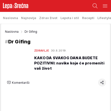
Naslovna
Najnovije
Zdrav život
Lepota i stil
Recepti
Lifestyl
Naslovna
Dr Gifing
#
Dr Gifing
ZDRAVLJE
30.8.2019.
KAKO DA SVAKOG DANA BUDETE
POZITIVNI: navike koje će promeniti
vaš život
Komentariši