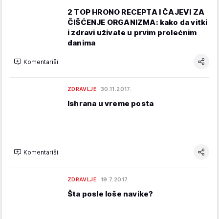
2 TOP HRONO RECEPTA I ČAJEVI ZA
ČIŠĆENJE ORGANIZMA: kako da vitki
i zdravi uživate u prvim prolećnim
danima
Komentariši
ZDRAVLJE
30.11.2017.
Ishrana u vreme posta
Komentariši
ZDRAVLJE
19.7.2017.
Šta posle loše navike?