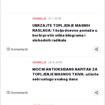
ZDRAVLJE
31.7.2019.
UBRZAJTE TOPLJENJE MASNIH
NASLAGA: 1 šolja dnevno pomaže u
borbi protiv viška kilograma i
slobodnih radikala
Komentariši
ZDRAVLJE
28.6.2019.
MOĆNI ANTIOKSIDANS NAPITAK ZA
TOPLJENJE MASNOG TKIVA: učinite
sebi uslugu svakog dana
Komentariši