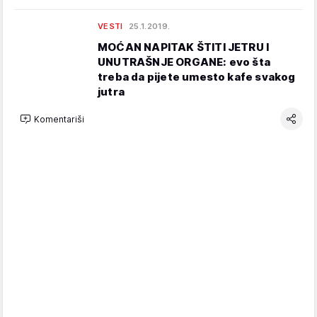
VESTI
25.1.2019.
MOĆAN NAPITAK ŠTITI JETRU I
UNUTRAŠNJE ORGANE: evo šta
treba da pijete umesto kafe svakog
jutra
Komentariši