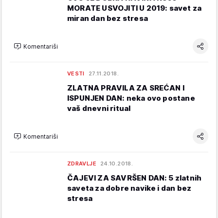
MORATE USVOJITI U 2019: savet za
miran dan bez stresa
Komentariši
VESTI
27.11.2018.
ZLATNA PRAVILA ZA SREĆAN I
ISPUNJEN DAN: neka ovo postane
vaš dnevni ritual
Komentariši
ZDRAVLJE
24.10.2018.
ČAJEVI ZA SAVRŠEN DAN: 5 zlatnih
saveta za dobre navike i dan bez
stresa