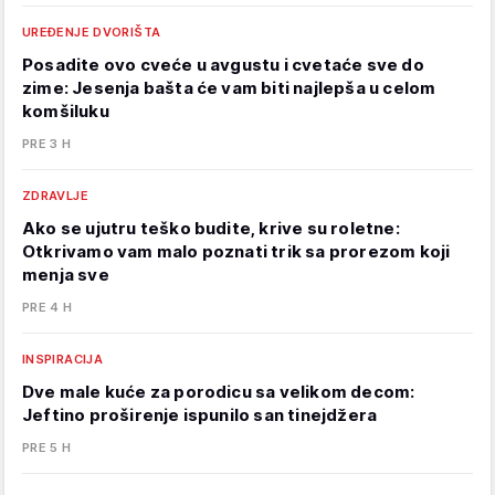
UREĐENJE DVORIŠTA
Posadite ovo cveće u avgustu i cvetaće sve do
zime: Jesenja bašta će vam biti najlepša u celom
komšiluku
PRE 3 H
ZDRAVLJE
Ako se ujutru teško budite, krive su roletne:
Otkrivamo vam malo poznati trik sa prorezom koji
menja sve
PRE 4 H
INSPIRACIJA
Dve male kuće za porodicu sa velikom decom:
Jeftino proširenje ispunilo san tinejdžera
PRE 5 H