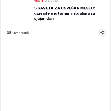
VESTI
3.6.2019.
5 SAVETA ZA USPEŠAN MESEC:
uživajte u jutarnjim ritualima za
sjajan dan
Komentariši