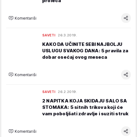
proleća
Komentariši
SAVETI
26.3.2019.
KAKO DA UČINITE SEBI NAJBOLJU
USLUGU SVAKOG DANA: 5 pravila za
dobar osećaj ovog meseca
Komentariši
SAVETI
26.2.2019.
2 NAPITKA KOJA SKIDAJU SALO SA
STOMAKA: 5 sitnih trikova koji će
vam poboljšati zdravlje i suziti struk
Komentariši