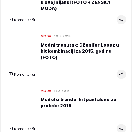
u ovoj nijansi (FOTO + ŽENSKA
MODA)
Komentariši
MODA
29.5.2015.
Modni trenutak: Dženifer Lopez u
hit kombinaciji za 2015. godinu
(FOTO)
Komentariši
MODA
17.3.2015.
Model u trendu: hit pantalone za
proleće 2015!
Komentariši