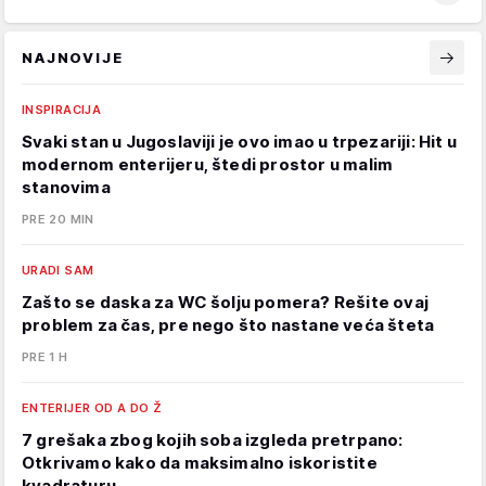
NAJNOVIJE
INSPIRACIJA
Svaki stan u Jugoslaviji je ovo imao u trpezariji: Hit u
modernom enterijeru, štedi prostor u malim
stanovima
PRE 20 MIN
URADI SAM
Zašto se daska za WC šolju pomera? Rešite ovaj
problem za čas, pre nego što nastane veća šteta
PRE 1 H
ENTERIJER OD A DO Ž
7 grešaka zbog kojih soba izgleda pretrpano:
Otkrivamo kako da maksimalno iskoristite
kvadraturu