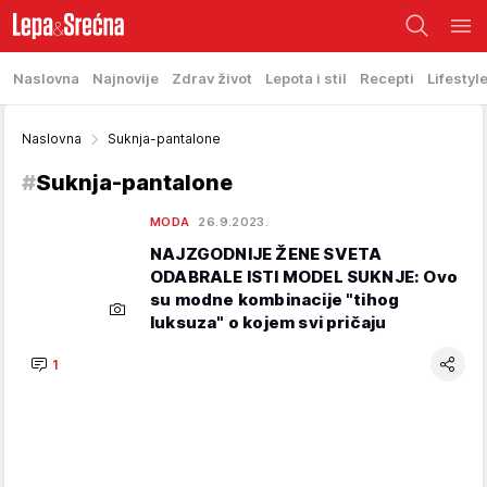
Naslovna
Najnovije
Zdrav život
Lepota i stil
Recepti
Lifestyl
Naslovna
Suknja-pantalone
#
Suknja-pantalone
MODA
26.9.2023.
NAJZGODNIJE ŽENE SVETA
ODABRALE ISTI MODEL SUKNJE: Ovo
su modne kombinacije "tihog
luksuza" o kojem svi pričaju
1