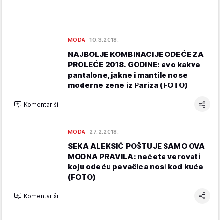
MODA
10.3.2018.
NAJBOLJE KOMBINACIJE ODEĆE ZA
PROLEĆE 2018. GODINE: evo kakve
pantalone, jakne i mantile nose
moderne žene iz Pariza (FOTO)
Komentariši
MODA
27.2.2018.
SEKA ALEKSIĆ POŠTUJE SAMO OVA
MODNA PRAVILA: nećete verovati
koju odeću pevačica nosi kod kuće
(FOTO)
Komentariši