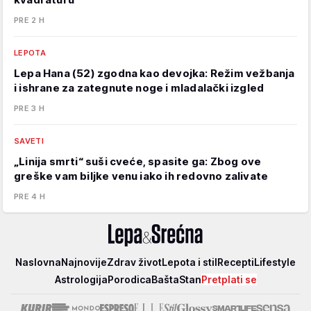
PRE 2 H
LEPOTA
Lepa Hana (52) zgodna kao devojka: Režim vežbanja
i ishrane za zategnute noge i mladalački izgled
PRE 3 H
SAVETI
„Linija smrti“ suši cveće, spasite ga: Zbog ove
greške vam biljke venu iako ih redovno zalivate
PRE 4 H
Lepa
Naslovna
Najnovije
Zdrav život
Lepota i stil
Recepti
Lifestyle
i
Astrologija
Porodica
Bašta
Stan
Pretplati se
srećna