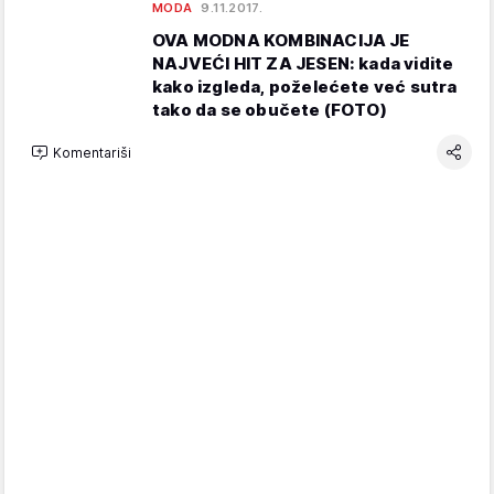
MODA
9.11.2017.
OVA MODNA KOMBINACIJA JE
NAJVEĆI HIT ZA JESEN: kada vidite
kako izgleda, poželećete već sutra
tako da se obučete (FOTO)
Komentariši