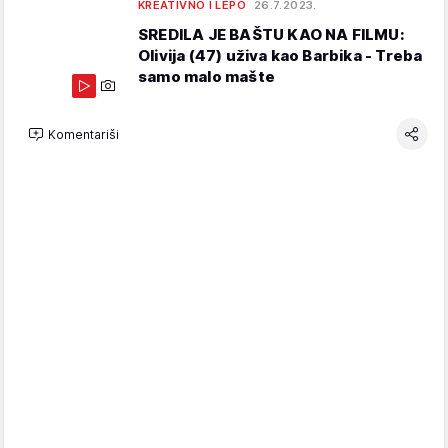
KREATIVNO I LEPO
26.7.2023.
SREDILA JE BAŠTU KAO NA FILMU:
Olivija (47) uživa kao Barbika - Treba
samo malo mašte
Komentariši