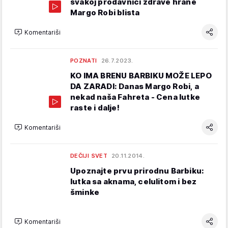
svakoj prodavnici zdrave hrane
Margo Robi blista
Komentariši
POZNATI
26.7.2023.
KO IMA BRENU BARBIKU MOŽE LEPO
DA ZARADI: Danas Margo Robi, a
nekad naša Fahreta - Cena lutke
raste i dalje!
Komentariši
DEČIJI SVET
20.11.2014.
Upoznajte prvu prirodnu Barbiku:
lutka sa aknama, celulitom i bez
šminke
Komentariši