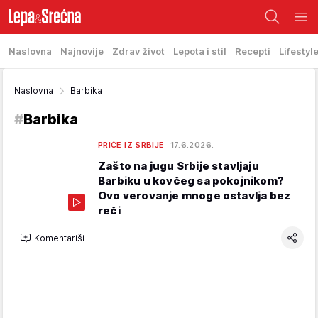
Naslovna
Najnovije
Zdrav život
Lepota i stil
Recepti
Lifestyl
Naslovna
Barbika
#
Barbika
PRIČE IZ SRBIJE
17.6.2026.
Zašto na jugu Srbije stavljaju
Barbiku u kovčeg sa pokojnikom?
Ovo verovanje mnoge ostavlja bez
reči
Komentariši