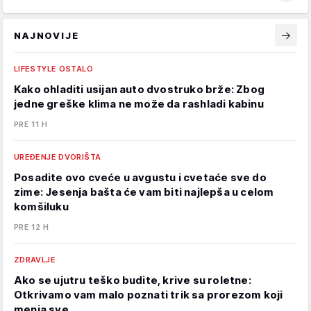
NAJNOVIJE
LIFESTYLE OSTALO
Kako ohladiti usijan auto dvostruko brže: Zbog
jedne greške klima ne može da rashladi kabinu
PRE 11 H
UREĐENJE DVORIŠTA
Posadite ovo cveće u avgustu i cvetaće sve do
zime: Jesenja bašta će vam biti najlepša u celom
komšiluku
PRE 12 H
ZDRAVLJE
Ako se ujutru teško budite, krive su roletne:
Otkrivamo vam malo poznati trik sa prorezom koji
menja sve