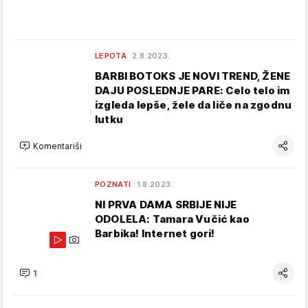
LEPOTA
2.8.2023.
BARBI BOTOKS JE NOVI TREND, ŽENE
DAJU POSLEDNJE PARE: Celo telo im
izgleda lepše, žele da liče na zgodnu
lutku
Komentariši
POZNATI
1.8.2023.
NI PRVA DAMA SRBIJE NIJE
ODOLELA: Tamara Vučić kao
Barbika! Internet gori!
1