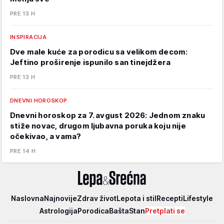
PRE 13 H
INSPIRACIJA
Dve male kuće za porodicu sa velikom decom:
Jeftino proširenje ispunilo san tinejdžera
PRE 13 H
DNEVNI HOROSKOP
Dnevni horoskop za 7. avgust 2026: Jednom znaku
stiže novac, drugom ljubavna poruka koju nije
očekivao, a vama?
PRE 14 H
Lepa
Naslovna
Najnovije
Zdrav život
Lepota i stil
Recepti
Lifestyle
i
Astrologija
Porodica
Bašta
Stan
Pretplati se
srećna