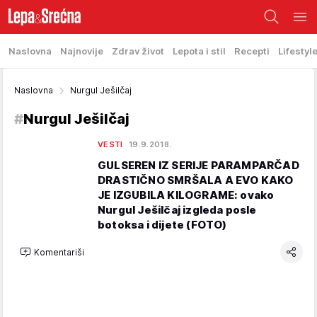
Naslovna
Najnovije
Zdrav život
Lepota i stil
Recepti
Lifestyl
Naslovna
Nurgul Ješilčaj
#
Nurgul Ješilčaj
VESTI
19.9.2018.
GULSEREN IZ SERIJE PARAMPARČAD
DRASTIČNO SMRŠALA A EVO KAKO
JE IZGUBILA KILOGRAME: ovako
Nurgul Ješilčaj izgleda posle
botoksa i dijete (FOTO)
Komentariši