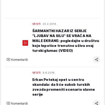
VESTI
23.2.2018.
ŠARMANTNI HAZAR IZ SERIJE
"LJUBAV NA SILU" SE VRAĆA NA
MALE EKRANE: pogledajte u društvu
koje lepotice trenutno uživa ovaj
turski glumac (VIDEO)
Komentariši
VESTI
8.6.2016.
Erkan Petekaj opet u centru
skandala: da li će sukob turskih
zvezda promeniti scenario slavne
serije
Komentariši