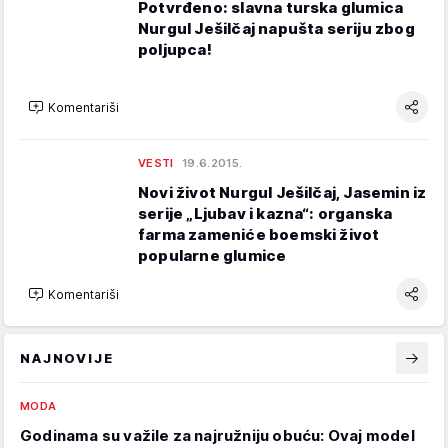
Potvrđeno: slavna turska glumica
Nurgul Ješilčaj napušta seriju zbog
poljupca!
Komentariši
VESTI
19.6.2015.
Novi život Nurgul Ješilčaj, Jasemin iz
serije „Ljubav i kazna“: organska
farma zameniće boemski život
popularne glumice
Komentariši
NAJNOVIJE
MODA
Godinama su važile za najružniju obuću: Ovaj model