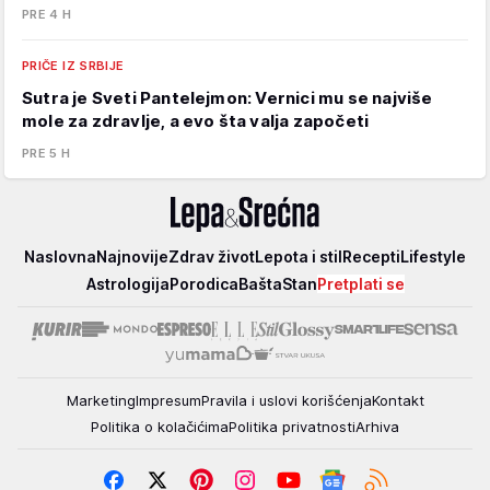
PRE 4 H
PRIČE IZ SRBIJE
Sutra je Sveti Pantelejmon: Vernici mu se najviše
mole za zdravlje, a evo šta valja započeti
PRE 5 H
Lepa
Naslovna
Najnovije
Zdrav život
Lepota i stil
Recepti
Lifestyle
i
Astrologija
Porodica
Bašta
Stan
Pretplati se
srećna
Marketing
Impresum
Pravila i uslovi korišćenja
Kontakt
Politika o kolačićima
Politika privatnosti
Arhiva