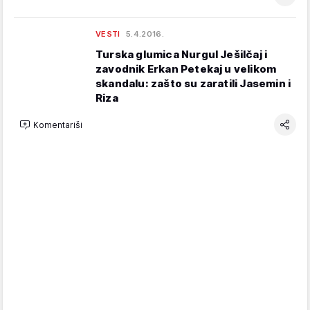
VESTI
5.4.2016.
Turska glumica Nurgul Ješilčaj i
zavodnik Erkan Petekaj u velikom
skandalu: zašto su zaratili Jasemin i
Riza
Komentariši