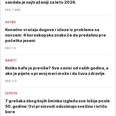
sandala je najtraženiji za leto 2026.
PRE 7 MIN
ASTRO
Konačno vraćaju dugove i izlaze iz problema sa
novcem: 4 horoskopska znaka če da predahnu pre
početka jeseni
PRE 1 H
SAVETI
Koliko kafe je previše? Sve zavisi od vaših godina, a
ako je pijete u pravoj meri može i da čuva zdravlje
PRE 3 H
LEPOTA
7 grešaka zbog kojih šminka izgleda sve lošije posle
50. godine: Ovi proizvodi oduzimaju svežinu i ističu
bore