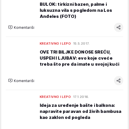
BULOK: tirkizni bazen, palme i
luksuzna vila s pogledom na Los
Anđeles (FOTO)
Komentariši
KREATIVNO I LEPO
15.5.2017.
OVE TRI BILJKE DONOSE SREĆU,
USPEH I LJUBAV: evo koje cveće
treba što pre da imate u svojoj kući
Komentariši
KREATIVNO I LEPO
17.1.2016.
Ideja za uređenje bašte i balkona:
napravite paravan od živih bambusa
kao zaklon od pogleda