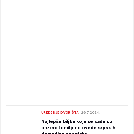
UREĐENJE DVORIŠTA
26.7.2024.
Najlepše biljke koje se sade uz
bazen: I omiljeno cveće srpskih
domaćica na spisku