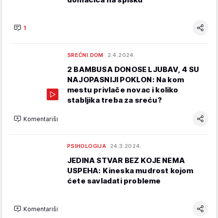
1
SREĆNI DOM
2.4.2024.
2 BAMBUSA DONOSE LJUBAV, 4 SU
NAJOPASNIJI POKLON: Na kom
mestu privlače novac i koliko
stabljika treba za sreću?
Komentariši
PSIHOLOGIJA
24.3.2024.
JEDINA STVAR BEZ KOJE NEMA
USPEHA: Kineska mudrost kojom
ćete savladati probleme
Komentariši