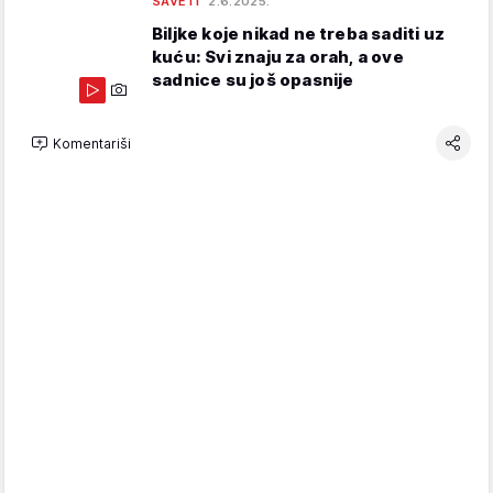
SAVETI
2.6.2025.
Biljke koje nikad ne treba saditi uz
kuću: Svi znaju za orah, a ove
sadnice su još opasnije
Komentariši