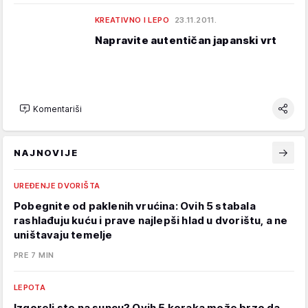
KREATIVNO I LEPO
23.11.2011.
Napravite autentičan japanski vrt
Komentariši
NAJNOVIJE
UREĐENJE DVORIŠTA
Pobegnite od paklenih vrućina: Ovih 5 stabala
rashlađuju kuću i prave najlepši hlad u dvorištu, a ne
uništavaju temelje
PRE 7 MIN
LEPOTA
Izgoreli ste na suncu? Ovih 5 koraka može brzo da