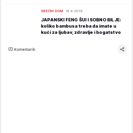
SREĆNI DOM
18.4.2019.
JAPANSKI FENG ŠUI I SOBNO BILJE:
koliko bambusa treba da imate u
kući za ljubav, zdravlje i bogatstvo
Komentariši