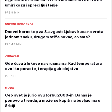
umiri kožu i spreči ljuštenje
PRE 8 MIN
DNEVNI HOROSKOP
Dnevni horoskop za 8. avgust: Ljubav kuca na vrata
jednom znaku, drugom stiže novac, a vama?
PRE 48 MIN
ZDRAVLJE
Gde čuvati lekove na vrućinama: Kad temperatura
ovoliko poraste, terapija gubi dejstvo
PRE 1 H
MODA
Ceo svet je jurio ovu torbu 2000-ih: Danas je
ponovo u trendu, a može se kupiti na buvljacima u
Srbiji