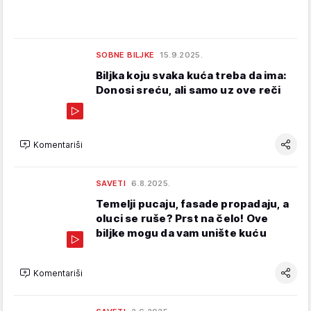
SOBNE BILJKE
15.9.2025.
Biljka koju svaka kuća treba da ima:
Donosi sreću, ali samo uz ove reči
Komentariši
SAVETI
6.8.2025.
Temelji pucaju, fasade propadaju, a
oluci se ruše? Prst na čelo! Ove
biljke mogu da vam unište kuću
Komentariši