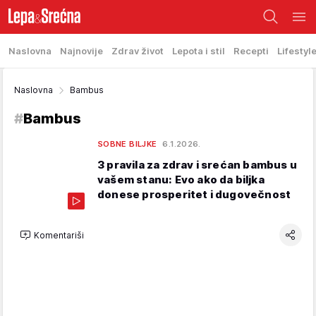
Naslovna
Najnovije
Zdrav život
Lepota i stil
Recepti
Lifestyl
Naslovna
Bambus
#
Bambus
SOBNE BILJKE
6.1.2026.
3 pravila za zdrav i srećan bambus u
vašem stanu: Evo ako da biljka
donese prosperitet i dugovečnost
Komentariši