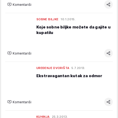
Komentariši
SOBNE BILJKE
10.1.2015.
Koje sobne biljke možete da gajite u
kupatilu
Komentariši
UREĐENJE DVORIŠTA
5.7.2013.
Ekstravagantan kutak za odmor
Komentariši
KUHINJA
25.3.2013.