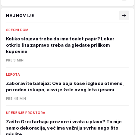
NAJNOVIJE
SREĆNI DOM
Koliko slojeva treba da ima toalet papir? Lekar
otkrio šta zapravo treba da gledate prilikom
kupovine
PRE 3 MIN
LEPOTA
Zaboravite balajaž: Ova boja kose izgleda otmeno,
prirodno i skupo, a svi je žele ovog leta i jeseni
PRE 45 MIN
UREĐENJE PROSTORA
Zašto Grci farbaju prozore i vrata u plavo? To nije
samo dekoracija, već ima važniju svrhu nego što
mislite