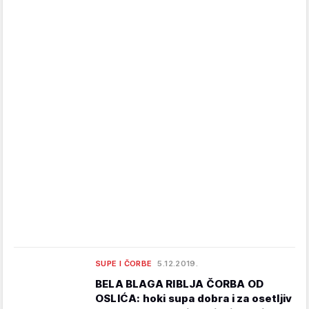
SUPE I ČORBE
5.12.2019.
BELA BLAGA RIBLJA ČORBA OD
OSLIĆA: hoki supa dobra i za osetljiv