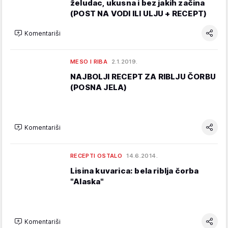
želudac, ukusna i bez jakih začina
(POST NA VODI ILI ULJU + RECEPT)
Komentariši
MESO I RIBA
2.1.2019.
NAJBOLJI RECEPT ZA RIBLJU ČORBU
(POSNA JELA)
Komentariši
RECEPTI OSTALO
14.6.2014.
Lisina kuvarica: bela riblja čorba
"Alaska"
Komentariši