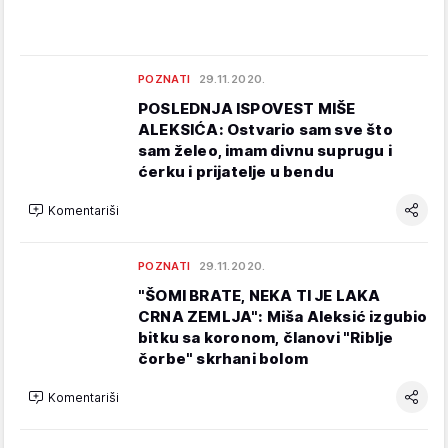
POZNATI
29.11.2020.
POSLEDNJA ISPOVEST MIŠE
ALEKSIĆA: Ostvario sam sve što
sam želeo, imam divnu suprugu i
ćerku i prijatelje u bendu
Komentariši
POZNATI
29.11.2020.
"ŠOMI BRATE, NEKA TI JE LAKA
CRNA ZEMLJA": Miša Aleksić izgubio
bitku sa koronom, članovi "Riblje
čorbe" skrhani bolom
Komentariši