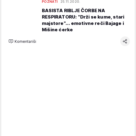
POZNATI
25.11.2020.
BASISTA RIBLJE ČORBE NA
RESPIRATORU: "Drži se kume, stari
majstore"... emotivne reči Bajage i
Mišine ćerke
Komentariši