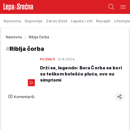
Naslovna
Najnovije
Zdrav život
Lepota i stil
Recepti
Lifestyl
Naslovna
Riblja čorba
#
Riblja čorba
POZNATI
21.8.2024.
Drži se, legendo: Bora Čorba se bori
sa teškom bolešću pluća, ovo su
simptomi
Komentariši