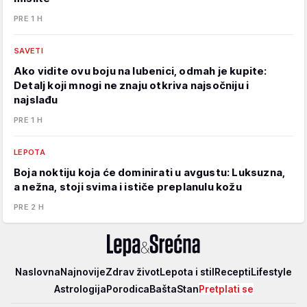
PRE 1 H
SAVETI
Ako vidite ovu boju na lubenici, odmah je kupite:
Detalj koji mnogi ne znaju otkriva najsočniju i
najslađu
PRE 1 H
LEPOTA
Boja noktiju koja će dominirati u avgustu: Luksuzna,
a nežna, stoji svima i ističe preplanulu kožu
PRE 2 H
Lepa
Naslovna
Najnovije
Zdrav život
Lepota i stil
Recepti
Lifestyle
i
Astrologija
Porodica
Bašta
Stan
Pretplati se
srećna