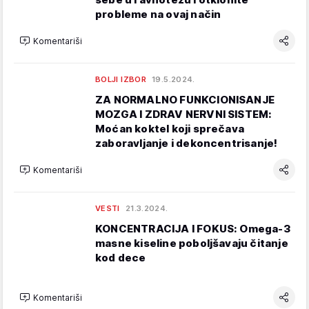
probleme na ovaj način
Komentariši
BOLJI IZBOR
19.5.2024.
ZA NORMALNO FUNKCIONISANJE
MOZGA I ZDRAV NERVNI SISTEM:
Moćan koktel koji sprečava
zaboravljanje i dekoncentrisanje!
Komentariši
VESTI
21.3.2024.
KONCENTRACIJA I FOKUS: Omega-3
masne kiseline poboljšavaju čitanje
kod dece
Komentariši