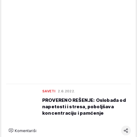
SAVETI
2.6.2022.
PROVERENO REŠENJE: Oslobađa od
napetosti i stresa, poboljšava
koncentraciju i pamćenje
Komentariši