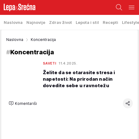
Naslovna
Najnovije
Zdrav život
Lepota i stil
Recepti
Lifestyl
Naslovna
Koncentracija
#
Koncentracija
SAVETI
11.4.2025.
Želite da se otarasite stresa i
napetosti: Na prirodan način
dovedite sebe u ravnotežu
Komentariši