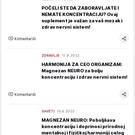
POČELI STE DA ZABORAVLJATE I
NEMATE KONCENTRACIJU? Ovaj
suplement je važan za vaš mozak i
zdrav nervni sistem!
Komentariši
ZDRAVLJE
17.9.2022.
HARMONIJA ZA CEO ORGANIZAM:
Magnezan NEURO za bolju
koncentraciju i zdrav nervni sistem!
Komentariši
SAVETI
18.6.2022.
MAGNEZAN NEURO: Poboljšava
koncentraciju i doprinosi prirodnoj
mentalnoj i fizičkoj harmoniji celog