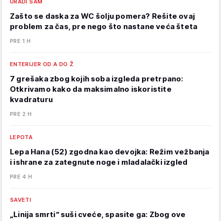
URADI SAM
Zašto se daska za WC šolju pomera? Rešite ovaj
problem za čas, pre nego što nastane veća šteta
PRE 1 H
ENTERIJER OD A DO Ž
7 grešaka zbog kojih soba izgleda pretrpano:
Otkrivamo kako da maksimalno iskoristite
kvadraturu
PRE 2 H
LEPOTA
Lepa Hana (52) zgodna kao devojka: Režim vežbanja
i ishrane za zategnute noge i mladalački izgled
PRE 4 H
SAVETI
„Linija smrti“ suši cveće, spasite ga: Zbog ove