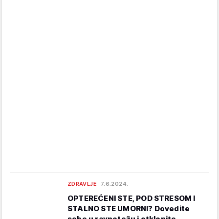
ZDRAVLJE
7.6.2024.
OPTEREĆENI STE, POD STRESOM I
STALNO STE UMORNI? Dovedite
sebe u ravnotežu i otklonite