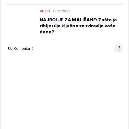
VESTI
28.12.2023.
NAJBOLJE ZA MALIŠANE: Zašto je
riblje ulje ključno za zdravlje vaše
dece?
Komentariši