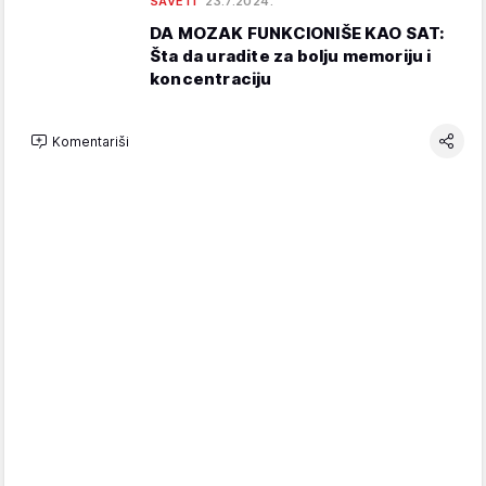
SAVETI
23.7.2024.
DA MOZAK FUNKCIONIŠE KAO SAT:
Šta da uradite za bolju memoriju i
koncentraciju
Komentariši