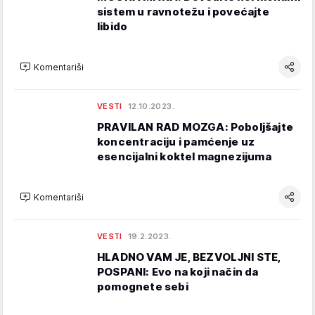
sistem u ravnotežu i povećajte
libido
Komentariši
VESTI
12.10.2023.
PRAVILAN RAD MOZGA: Poboljšajte
koncentraciju i pamćenje uz
esencijalni koktel magnezijuma
Komentariši
VESTI
19.2.2023.
HLADNO VAM JE, BEZVOLJNI STE,
POSPANI: Evo na koji način da
pomognete sebi