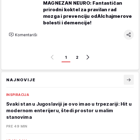
MAGNEZAN NEURO: Fantastičan
prirodni koktel za pravilan rad
mozga i prevenciju odAlchajmerove
bolesti i demencije!
Komentariši
1
2
NAJNOVIJE
INSPIRACIJA
Svaki stan u Jugoslaviji je ovo imao u trpezariji: Hit u
modernom enterijeru, štedi prostor u malim
stanovima
PRE 49 MIN