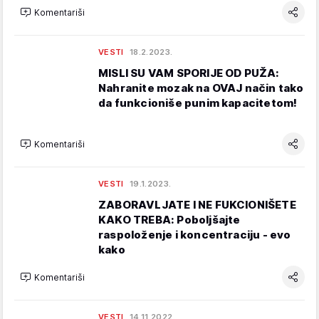
Komentariši
VESTI
18.2.2023.
MISLI SU VAM SPORIJE OD PUŽA:
Nahranite mozak na OVAJ način tako
da funkcioniše punim kapacitetom!
Komentariši
VESTI
19.1.2023.
ZABORAVLJATE I NE FUKCIONIŠETE
KAKO TREBA: Poboljšajte
raspoloženje i koncentraciju - evo
kako
Komentariši
VESTI
14.11.2022.