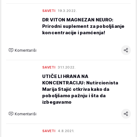
SAVETI
19.3.2022.
DR VITON MAGNEZAN NEURO:
Prirodni suplement za poboljšanje
koncentracije i pamćenja!
Komentariši
SAVETI
31.1.2022.
UTIČE LI HRANA NA
KONCENTRACIJU: Nutircionista
Marija Stajić otkriva kako da
poboljšamo pažnju i šta da
izbegavamo
Komentariši
SAVETI
4.8.2021.