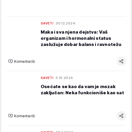
SAVETI
30.12.2024.
Maka i sva njena dejstva: Vaš
organizam i hormonalni status
zaslužuje dobar balans i ravnotežu
Komentariši
SAVETI
5.10.2024.
Osećate se kao da vam je mozak
zaključan: Neka funkcioniše kao sat
Komentariši