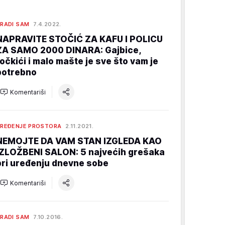
RADI SAM
7.4.2022.
NAPRAVITE STOČIĆ ZA KAFU I POLICU
ZA SAMO 2000 DINARA: Gajbice,
točkići i malo mašte je sve što vam je
potrebno
Komentariši
REĐENJE PROSTORA
2.11.2021.
NEMOJTE DA VAM STAN IZGLEDA KAO
IZLOŽBENI SALON: 5 najvećih grešaka
pri uređenju dnevne sobe
Komentariši
RADI SAM
7.10.2016.