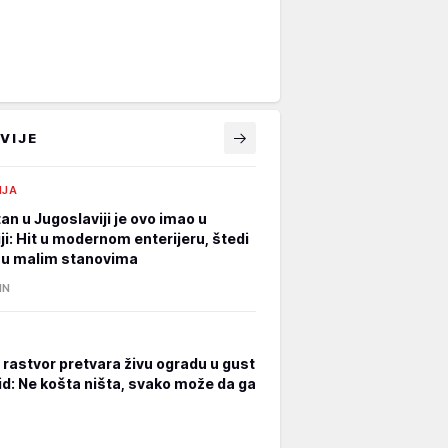
VIJE
IJA
an u Jugoslaviji je ovo imao u
ji: Hit u modernom enterijeru, štedi
 u malim stanovima
IN
rastvor pretvara živu ogradu u gust
zid: Ne košta ništa, svako može da ga