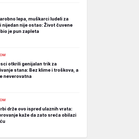
čarobno lepa, muškarci ludeli za
i nijedan nije ostao: Život čuvene
bio je pun zapleta
DOM
ci otkrili genijalan trik za
ivanje stana: Bez klime i troškova, a
 je neverovatna
DOM
rbi drže ovo ispred ulaznih vrata:
erovanje kaže da zato sreća obilazi
uću