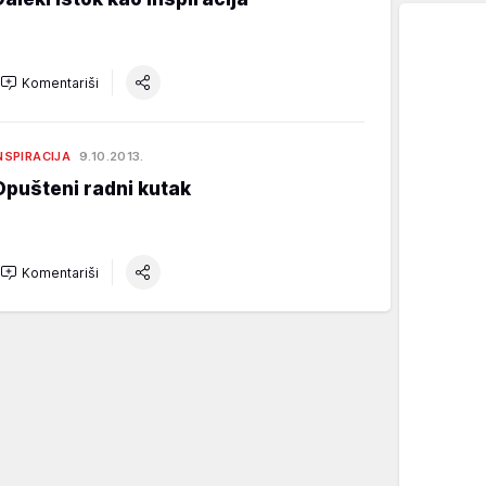
Komentariši
NSPIRACIJA
9.10.2013.
Opušteni radni kutak
Komentariši