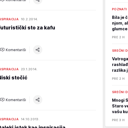
POZNATI
Bila je 
NSPIRACIJA
10.2.2014.
njom, al
Futuristički sto za kafu
glumce 
PRE 2 H
Komentariši
SREĆNI 
Vatrogas
rashlađ
NSPIRACIJA
23.1.2014.
razlika
Niski stočić
PRE 2 H
SREĆNI 
Komentariši
Mnogi S
Staro v
vašu k
NSPIRACIJA
14.10.2013.
PRE 3 H
Daleki istok kao inspiracija