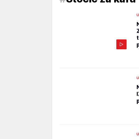
U
U
U