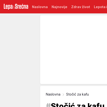
Naslovna
Najnovije
Zdrav život
Lepota i
Naslovna
Stočić za kafu
#
Stočić za kafu