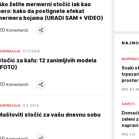
Ako želite mermerni stočić lak kao
pero: kako da postignete efekat
mermera bojama (URADI SAM + VIDEO)
Komentariši
NAJNO
NSPIRACIJA
17.11.2015.
INSPIRAC
Stočić za kafu: 12 zanimljivih modela
(FOTO)
Svaki st
trpezari
prostor
Komentariši
PRE 42 M
SAVETI
NSPIRACIJA
4.5.2014.
Domaći 
Maštoviti stočić za vašu dnevnu sobu
zeleni 
napravi
PRE 1 H
Komentariši