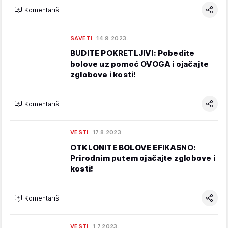
Komentariši
SAVETI
14.9.2023.
BUDITE POKRETLJIVI: Pobedite
bolove uz pomoć OVOGA i ojačajte
zglobove i kosti!
Komentariši
VESTI
17.8.2023.
OTKLONITE BOLOVE EFIKASNO:
Prirodnim putem ojačajte zglobove i
kosti!
Komentariši
VESTI
1.7.2023.