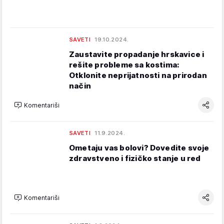
SAVETI
19.10.2024.
Zaustavite propadanje hrskavice i
rešite probleme sa kostima:
Otklonite neprijatnosti na prirodan
način
Komentariši
SAVETI
11.9.2024.
Ometaju vas bolovi? Dovedite svoje
zdravstveno i fizičko stanje u red
Komentariši