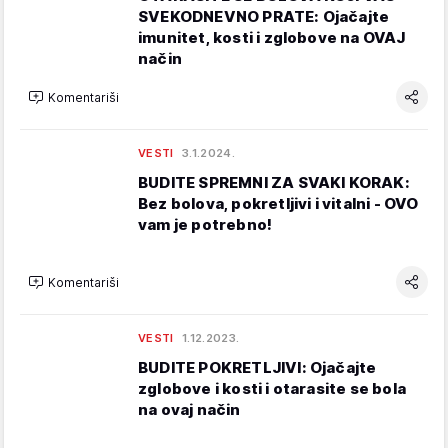
SVEKODNEVNO PRATE: Ojačajte
imunitet, kosti i zglobove na OVAJ
način
Komentariši
VESTI
3.1.2024.
BUDITE SPREMNI ZA SVAKI KORAK:
Bez bolova, pokretljivi i vitalni - OVO
vam je potrebno!
Komentariši
VESTI
1.12.2023.
BUDITE POKRETLJIVI: Ojačajte
zglobove i kosti i otarasite se bola
na ovaj način