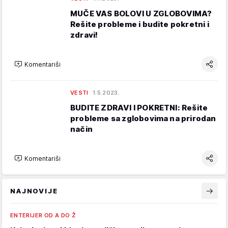
MUČE VAS BOLOVI U ZGLOBOVIMA?
Rešite probleme i budite pokretni i
zdravi!
Komentariši
VESTI
1.5.2023.
BUDITE ZDRAVI I POKRETNI: Rešite
probleme sa zglobovima na prirodan
način
Komentariši
NAJNOVIJE
ENTERIJER OD A DO Ž