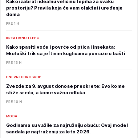
Kako izabrati idealnu veličinu tepiha za svaku
prostoriju? Pravila koja će vam olakšati uređenje
doma
PRE 1 H
KREATIVNO I LEPO
Kako spasiti voće i povrće od ptica i insekata:
Ekološki trik sa jeftinim kuglicama pomaže u bašti
PRE 13 H
DNEVNI HOROSKOP
Zvezde za 9. avgust donose preokrete: Evo kome
stiže sreća, a kome važna odluka
PRE 16 H
MODA
Godinama su važile za najružniju obuću: Ovaj model
sandala je najtraženiji za leto 2026.