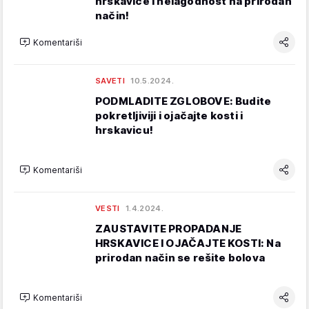
hrskavice i nelagodnost na prirodan
način!
Komentariši
SAVETI
10.5.2024.
PODMLADITE ZGLOBOVE: Budite
pokretljiviji i ojačajte kosti i
hrskavicu!
Komentariši
VESTI
1.4.2024.
ZAUSTAVITE PROPADANJE
HRSKAVICE I OJAČAJTE KOSTI: Na
prirodan način se rešite bolova
Komentariši