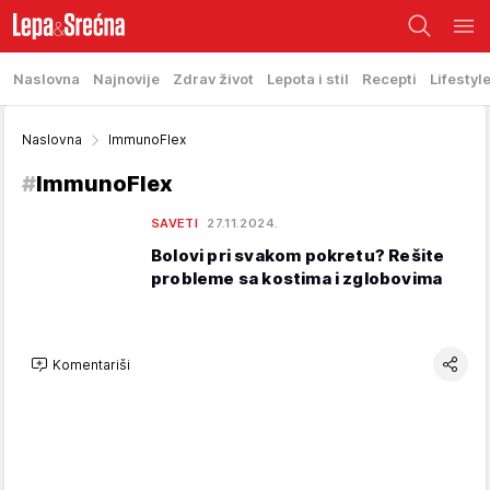
Naslovna
Najnovije
Zdrav život
Lepota i stil
Recepti
Lifestyl
Naslovna
ImmunoFlex
#
ImmunoFlex
SAVETI
27.11.2024.
Bolovi pri svakom pokretu? Rešite
probleme sa kostima i zglobovima
Komentariši