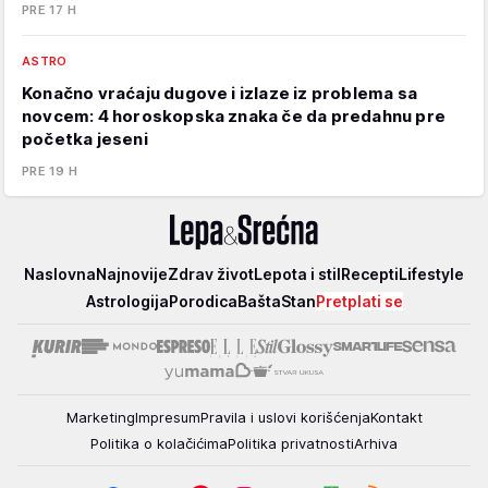
PRE 17 H
ASTRO
Konačno vraćaju dugove i izlaze iz problema sa
novcem: 4 horoskopska znaka če da predahnu pre
početka jeseni
PRE 19 H
Lepa
Naslovna
Najnovije
Zdrav život
Lepota i stil
Recepti
Lifestyle
i
Astrologija
Porodica
Bašta
Stan
Pretplati se
srećna
Marketing
Impresum
Pravila i uslovi korišćenja
Kontakt
Politika o kolačićima
Politika privatnosti
Arhiva