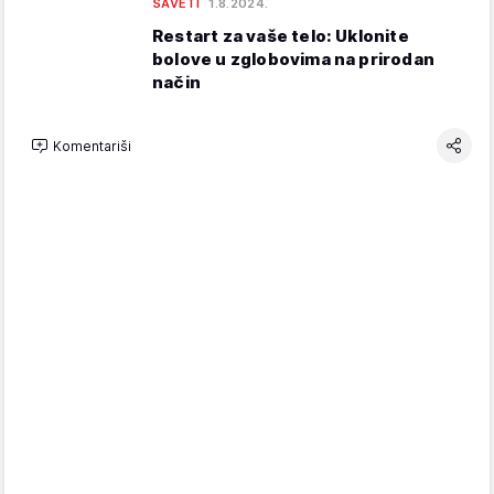
SAVETI
1.8.2024.
Restart za vaše telo: Uklonite
bolove u zglobovima na prirodan
način
Komentariši