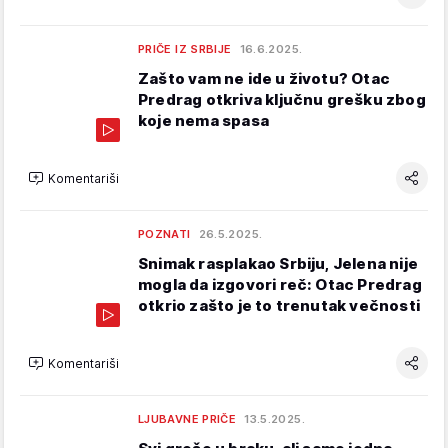
PRIČE IZ SRBIJE
16.6.2025.
Zašto vam ne ide u životu? Otac
Predrag otkriva ključnu grešku zbog
koje nema spasa
Komentariši
POZNATI
26.5.2025.
Snimak rasplakao Srbiju, Jelena nije
mogla da izgovori reč: Otac Predrag
otkrio zašto je to trenutak večnosti
Komentariši
LJUBAVNE PRIČE
13.5.2025.