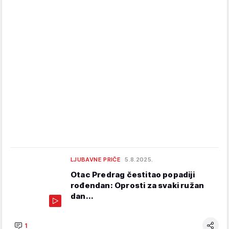
LJUBAVNE PRIČE
5.8.2025.
Otac Predrag čestitao popadiji
rođendan: Oprosti za svaki ružan
dan...
1