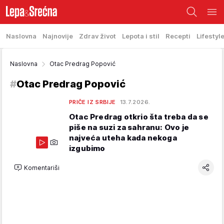
Naslovna
Najnovije
Zdrav život
Lepota i stil
Recepti
Lifestyl
Naslovna
Otac Predrag Popović
#
Otac Predrag Popović
PRIČE IZ SRBIJE
13.7.2026.
Otac Predrag otkrio šta treba da se
piše na suzi za sahranu: Ovo je
najveća uteha kada nekoga
izgubimo
Komentariši