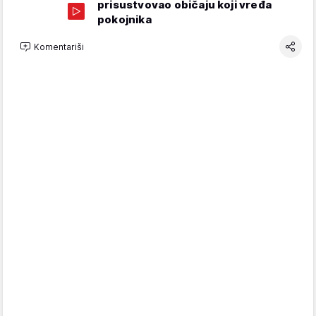
prisustvovao običaju koji vređa
pokojnika
Komentariši