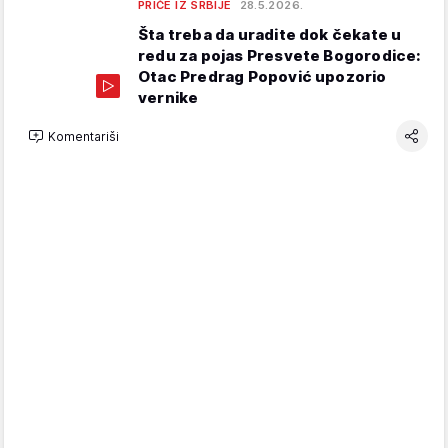
PRIČE IZ SRBIJE
28.5.2026.
Šta treba da uradite dok čekate u
redu za pojas Presvete Bogorodice:
Otac Predrag Popović upozorio
vernike
Komentariši