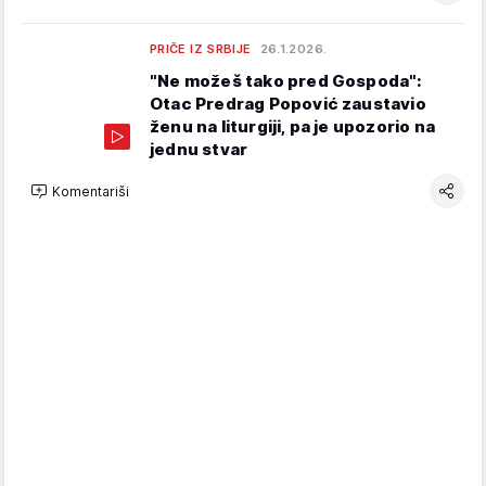
PRIČE IZ SRBIJE
26.1.2026.
"Ne možeš tako pred Gospoda":
Otac Predrag Popović zaustavio
ženu na liturgiji, pa je upozorio na
jednu stvar
Komentariši