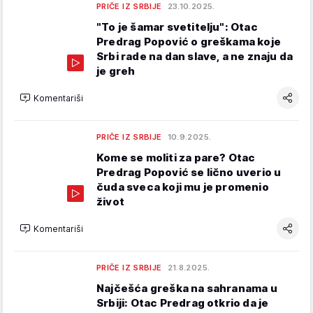
PRIČE IZ SRBIJE
23.10.2025.
"To je šamar svetitelju": Otac
Predrag Popović o greškama koje
Srbi rade na dan slave, a ne znaju da
je greh
Komentariši
PRIČE IZ SRBIJE
10.9.2025.
Kome se moliti za pare? Otac
Predrag Popović se lično uverio u
čuda sveca koji mu je promenio
život
Komentariši
PRIČE IZ SRBIJE
21.8.2025.
Najčešća greška na sahranama u
Srbiji: Otac Predrag otkrio da je