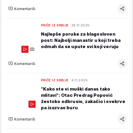
Komentariši
PRIČE IZ SRBIJE
28.11.2025.
Najlepše poruke za blagosloven
post: Najbolji manastir u koji treba
odmah da se upute svi koji veruju
Komentariši
PRIČE IZ SRBIJE
4.11.2025.
"Kako ste vi muški danas tako
mlitavi": Otac Predrag Popović
žestoko odbrusio, zakačio i svekrve
pa izazvao buru
Komentariši