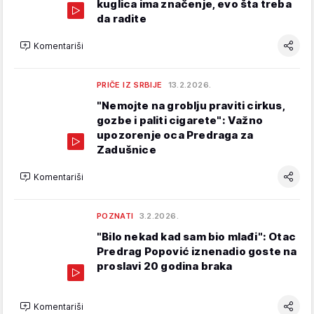
kuglica ima značenje, evo šta treba
da radite
Komentariši
PRIČE IZ SRBIJE
13.2.2026.
"Nemojte na groblju praviti cirkus,
gozbe i paliti cigarete": Važno
upozorenje oca Predraga za
Zadušnice
Komentariši
POZNATI
3.2.2026.
"Bilo nekad kad sam bio mlađi": Otac
Predrag Popović iznenadio goste na
proslavi 20 godina braka
Komentariši