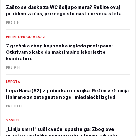
Zašto se daska za WC šolju pomera? Rešite ovaj
problem za čas, pre nego što nastane veća šteta
PRE 8 H
ENTERIJER OD A DO Ž
7 grešaka zbog kojih soba izgleda pretrpano:
Otkrivamo kako da maksimalno iskoristite
kvadraturu
PRE 9 H
LEPOTA
Lepa Hana (52) zgodna kao devojka: Režim vežbanja
i ishrane za zategnute noge i mladalački izgled
PRE 10 H
SAVETI
„Linija smrti“ suši cveće, spasite ga: Zbog ove
greške vam biljke venu iako ih redovno zalivate