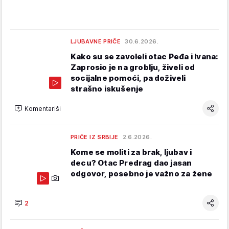
LJUBAVNE PRIČE
30.6.2026.
Kako su se zavoleli otac Peđa i Ivana:
Zaprosio je na groblju, živeli od
socijalne pomoći, pa doživeli
strašno iskušenje
Komentariši
PRIČE IZ SRBIJE
2.6.2026.
Kome se moliti za brak, ljubav i
decu? Otac Predrag dao jasan
odgovor, posebno je važno za žene
2