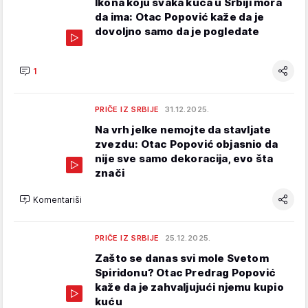
Ikona koju svaka kuća u Srbiji mora
da ima: Otac Popović kaže da je
dovoljno samo da je pogledate
1
PRIČE IZ SRBIJE
31.12.2025.
Na vrh jelke nemojte da stavljate
zvezdu: Otac Popović objasnio da
nije sve samo dekoracija, evo šta
znači
Komentariši
PRIČE IZ SRBIJE
25.12.2025.
Zašto se danas svi mole Svetom
Spiridonu? Otac Predrag Popović
kaže da je zahvaljujući njemu kupio
kuću