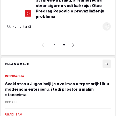
Svi greše u braku, ali samo jedna
stvar sigurno vodi ka kraju: Otac
Predrag Popović o prevazilaženju
problema
Komentariši
1
2
NAJNOVIJE
INSPIRACIJA
Svaki stan u Jugoslaviji je ovo imao u trpezariji: Hit u
modernom enterijeru, štedi prostor u malim
stanovima
PRE 7 H
URADI SAM