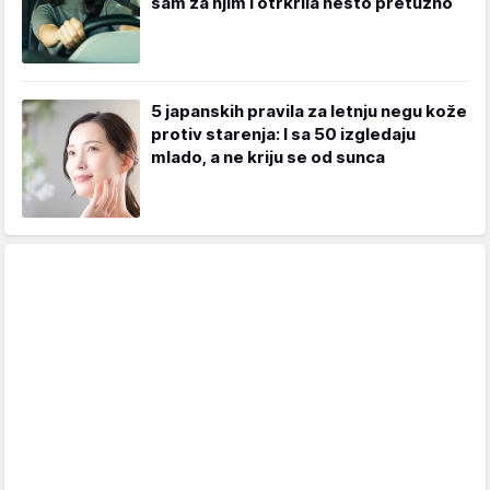
sam za njim i otrkrila nešto pretužno
5 japanskih pravila za letnju negu kože
protiv starenja: I sa 50 izgledaju
mlado, a ne kriju se od sunca