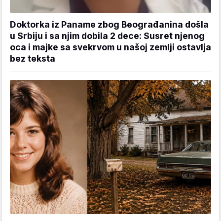
Doktorka iz Paname zbog Beograđanina došla
u Srbiju i sa njim dobila 2 dece: Susret njenog
oca i majke sa svekrvom u našoj zemlji ostavlja
bez teksta