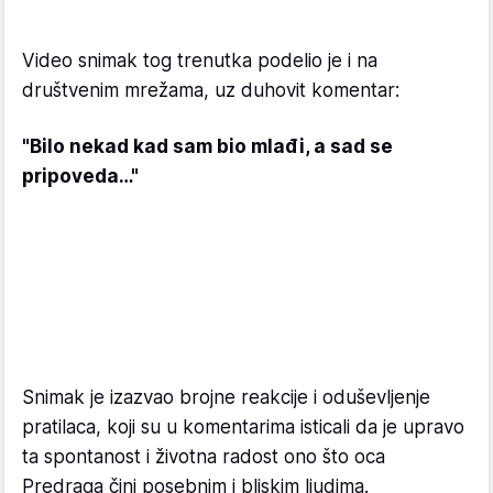
Video snimak tog trenutka podelio je i na
društvenim mrežama, uz duhovit komentar:
"Bilo nekad kad sam bio mlađi, a sad se
pripoveda…"
Snimak je izazvao brojne reakcije i oduševljenje
pratilaca, koji su u komentarima isticali da je upravo
ta spontanost i životna radost ono što oca
Predraga čini posebnim i bliskim ljudima.