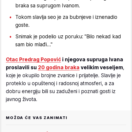
braka sa suprugom Ivanom.
Tokom slavlja seo je za bubnjeve i iznenadio
goste.
Snimak je podelio uz poruku: "Bilo nekad kad
sam bio mlađi…"
Otac Predrag Popović
i njegova supruga Ivana
proslavili su
20 godina braka
velikim veseljem
,
koje je okupilo brojne zvanice i prijatelje. Slavlje je
proteklo u opuštenoj i radosnoj atmosferi, a za
dobru energiju bili su zaduženi i poznati gosti iz
javnog života.
MOŽDA ĆE VAS ZANIMATI