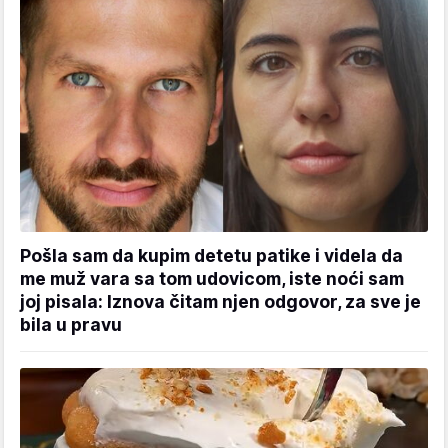
Pošla sam da kupim detetu patike i videla da
me muž vara sa tom udovicom, iste noći sam
joj pisala: Iznova čitam njen odgovor, za sve je
bila u pravu