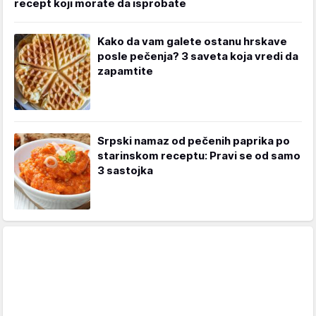
recept koji morate da isprobate
Kako da vam galete ostanu hrskave
posle pečenja? 3 saveta koja vredi da
zapamtite
Srpski namaz od pečenih paprika po
starinskom receptu: Pravi se od samo
3 sastojka