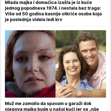
Mlada majka i domaćica izašla je iz kuće
jednog popodneva 1974. i nestala bez traga:
Više od 50 godina kasnije otkriće osobe koja
je poslednja videla ledi krv
Muž me zamolio da spavam u garaži dok
njegova majka bude u našoj kući jer se „nije