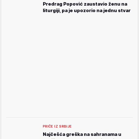
Predrag Popović zaustavio ženu na
liturgiji, pa je upozorio na jednu stvar
PRIČE IZ SRBIJE
Najčešća greška na sahranama u