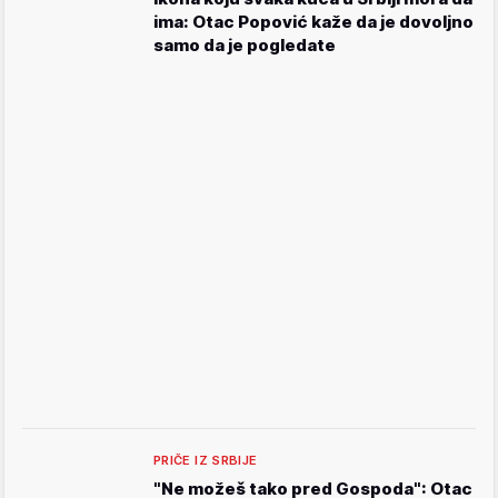
ima: Otac Popović kaže da je dovoljno
samo da je pogledate
PRIČE IZ SRBIJE
"Ne možeš tako pred Gospoda": Otac