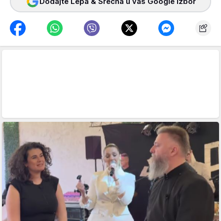
Dodajte Lepa & Srećna u vaš Google izbor