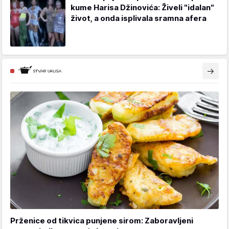
kume Harisa Džinovića: Živeli "idalan"
život, a onda isplivala sramna afera
Prženice od tikvica punjene sirom: Zaboravljeni