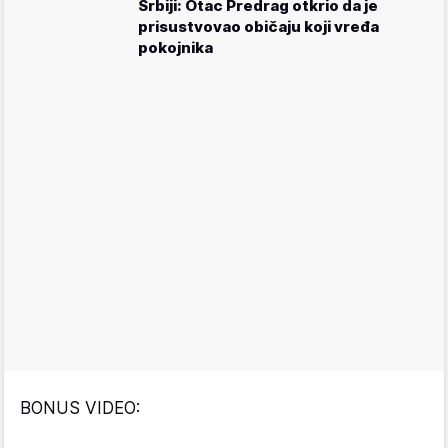
Srbiji: Otac Predrag otkrio da je
prisustvovao običaju koji vređa
pokojnika
BONUS VIDEO: