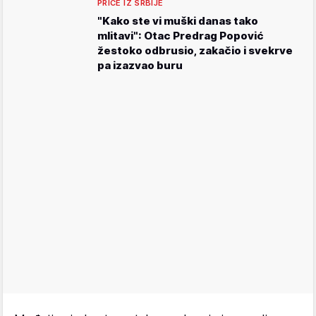
PRIČE IZ SRBIJE
"Kako ste vi muški danas tako
mlitavi": Otac Predrag Popović
žestoko odbrusio, zakačio i svekrve
pa izazvao buru