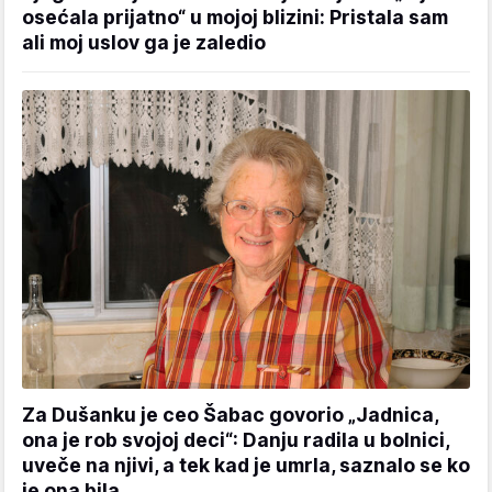
osećala prijatno“ u mojoj blizini: Pristala sam
ali moj uslov ga je zaledio
Za Dušanku je ceo Šabac govorio „Jadnica,
ona je rob svojoj deci“: Danju radila u bolnici,
uveče na njivi, a tek kad je umrla, saznalo se ko
je ona bila