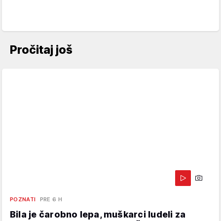
Pročitaj još
POZNATI
PRE 6 H
Bila je čarobno lepa, muškarci ludeli za