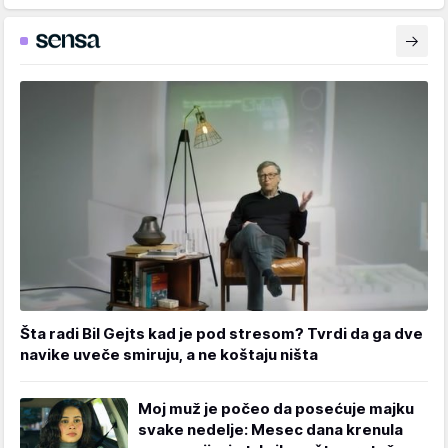
Šta radi Bil Gejts kad je pod stresom? Tvrdi da ga dve
navike uveče smiruju, a ne koštaju ništa
Moj muž je počeo da posećuje majku
svake nedelje: Mesec dana krenula