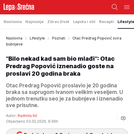
Naslovna
Najnovije
Zdrav život
Lepota i stil
Recepti
Lifestyl
Naslovna
Lifestyle
Poznati
Otac Predrag Popović svira
bubnjeve
"Bilo nekad kad sam bio mlađi": Otac
Predrag Popović iznenadio goste na
proslavi 20 godina braka
Otac Predrag Popović proslavio je 20 godina
braka sa suprugom Ivanom velikim veseljem. U
jednom trenutku seo je za bubnjeve i iznenadio
sve prisutne.
Autor:
Radmila Ilić
Objavljeno 03.02.2026. 9:36h