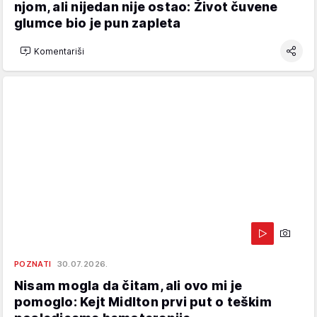
njom, ali nijedan nije ostao: Život čuvene
glumce bio je pun zapleta
Komentariši
POZNATI
30.07.2026.
Nisam mogla da čitam, ali ovo mi je
pomoglo: Kejt Midlton prvi put o teškim