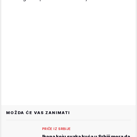
MOŽDA ĆE VAS ZANIMATI
PRIČE IZ SRBIJE
Ikona koju svaka kuća u Srbiji mora da