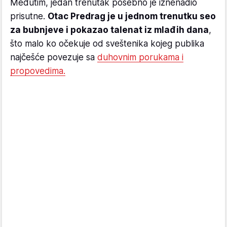
Međutim, jedan trenutak posebno je iznenadio
prisutne.
Otac Predrag je u jednom trenutku seo
za bubnjeve i pokazao talenat iz mlađih dana
,
što malo ko očekuje od sveštenika kojeg publika
najčešće povezuje sa
duhovnim porukama i
propovedima.