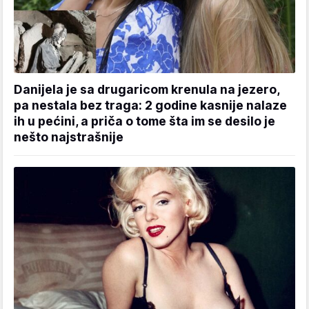
Danijela je sa drugaricom krenula na jezero,
pa nestala bez traga: 2 godine kasnije nalaze
ih u pećini, a priča o tome šta im se desilo je
nešto najstrašnije