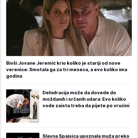
Bivši Jovane Jeremić krio koliko je stariji od nove
verenice: Smotala ga za tri meseca, a evo koliko ima
godina
Dehidracija može da dovede do
moždanih i srčanih udara: Evo koliko
vode zaista treba da pijete po vrućini
Slavna Spajsica upoznala muža preko