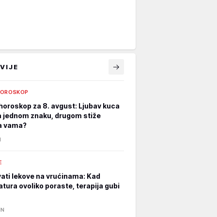
VIJE
HOROSKOP
horoskop za 8. avgust: Ljubav kuca
a jednom znaku, drugom stiže
a vama?
N
E
ati lekove na vrućinama: Kad
tura ovoliko poraste, terapija gubi
IN