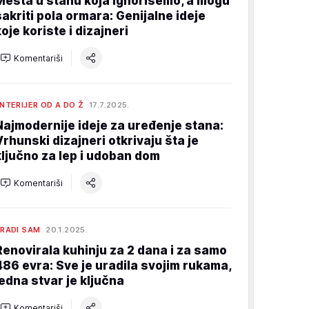
Mesta u stanu koja ignorišemo, a mogu
sakriti pola ormara: Genijalne ideje
koje koriste i dizajneri
Komentariši
NTERIJER OD A DO Ž
17.7.2025.
Najmodernije ideje za uređenje stana:
Vrhunski dizajneri otkrivaju šta je
ključno za lep i udoban dom
Komentariši
RADI SAM
20.1.2025.
Renovirala kuhinju za 2 dana i za samo
486 evra: Sve je uradila svojim rukama,
jedna stvar je ključna
Komentariši