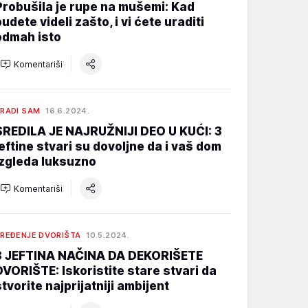
Probušila je rupe na mušemi: Kad
budete videli zašto, i vi ćete uraditi
odmah isto
Komentariši
RADI SAM
16.6.2024.
SREDILA JE NAJRUŽNIJI DEO U KUĆI: 3
jeftine stvari su dovoljne da i vaš dom
izgleda luksuzno
Komentariši
REĐENJE DVORIŠTA
10.5.2024.
3 JEFTINA NAČINA DA DEKORIŠETE
DVORIŠTE: Iskoristite stare stvari da
stvorite najprijatniji ambijent