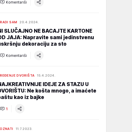
Komentariši
RADI SAM
20.4.2024.
NI SLUČAJNO NE BACAJTE KARTONE
OD JAJA: Napravite sami jedinstvenu
uskršnju dekoraciju za sto
Komentariši
REĐENJE DVORIŠTA
15.4.2024.
NAJKREATIVNIJE IDEJE ZA STAZU U
DVORIŠTU: Ne košta mnogo, a imaćete
baštu kao iz bajke
1
OZNATI
11.7.2023.