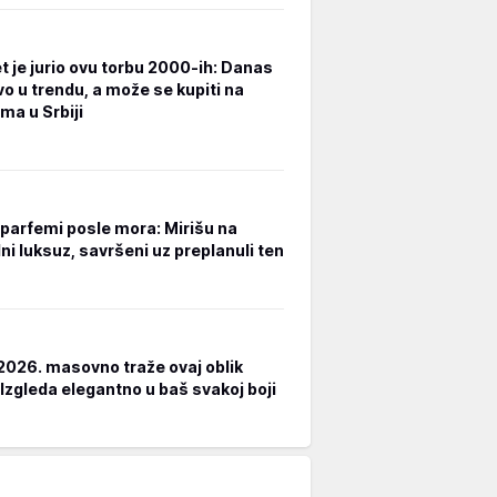
t je jurio ovu torbu 2000-ih: Danas
vo u trendu, a može se kupiti na
ma u Srbiji
i parfemi posle mora: Mirišu na
ni luksuz, savršeni uz preplanuli ten
2026. masovno traže ovaj oblik
 Izgleda elegantno u baš svakoj boji