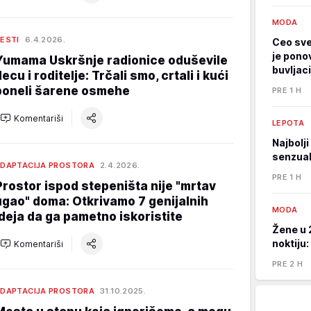
MODA
ESTI
6.4.2026.
Ceo sve
je pono
Yumama Uskršnje radionice oduševile
buvljaci
ecu i roditelje: Trčali smo, crtali i kući
poneli šarene osmehe
PRE 1 H
Komentariši
LEPOTA
Najbolj
senzual
DAPTACIJA PROSTORA
2.4.2026.
PRE 1 H
Prostor ispod stepeništa nije "mrtav
ugao" doma: Otkrivamo 7 genijalnih
MODA
ideja da ga pametno iskoristite
Žene u 
noktiju:
Komentariši
PRE 2 H
DAPTACIJA PROSTORA
31.10.2025.