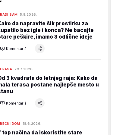
RADI SAM
5.8.2026.
Kako da napravite šik prostirku za
kupatilo bez igle i konca? Ne bacajte
stare peškire, imamo 3 odlične ideje
Komentariši
TERASA
29.7.2026.
Od 3 kvadrata do letnjeg raja: Kako da
mala terasa postane najlepše mesto u
stanu
Komentariši
REĆNI DOM
18.6.2026.
7 top načina da iskoristite stare