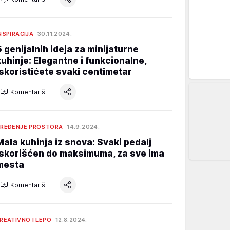
NSPIRACIJA
30.11.2024.
5 genijalnih ideja za minijaturne
kuhinje: Elegantne i funkcionalne,
iskoristićete svaki centimetar
Komentariši
REĐENJE PROSTORA
14.9.2024.
Mala kuhinja iz snova: Svaki pedalj
iskorišćen do maksimuma, za sve ima
mesta
Komentariši
REATIVNO I LEPO
12.8.2024.