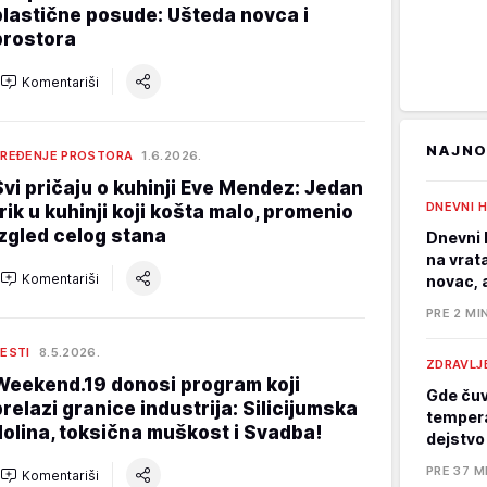
plastične posude: Ušteda novca i
prostora
Komentariši
NAJNO
REĐENJE PROSTORA
1.6.2026.
Svi pričaju o kuhinji Eve Mendez: Jedan
DNEVNI 
trik u kuhinji koji košta malo, promenio
izgled celog stana
Dnevni 
na vrat
Komentariši
novac, 
PRE 2 MI
ESTI
8.5.2026.
ZDRAVLJ
Weekend.19 donosi program koji
Gde čuv
prelazi granice industrija: Silicijumska
tempera
dolina, toksična muškost i Svadba!
dejstvo
PRE 37 M
Komentariši