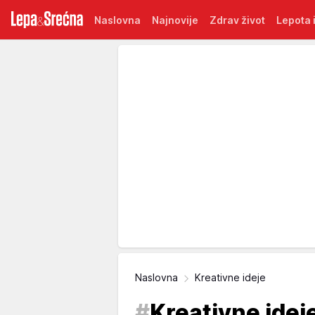
Naslovna
Najnovije
Zdrav život
Lepota i
Naslovna
Kreativne ideje
#
Kreativne idej