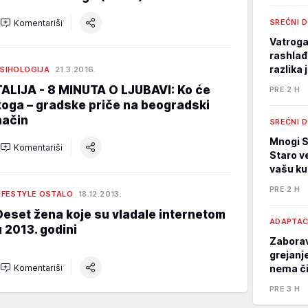
SREĆNI 
Komentariši
Vatrogas
rashlađ
razlika
SIHOLOGIJA
21.3.2016.
TALIJA - 8 MINUTA O LJUBAVI: Ko će
PRE 2 H
koga – gradske priče na beogradski
način
SREĆNI 
Mnogi S
Komentariši
Staro v
vašu k
PRE 2 H
IFESTYLE OSTALO
18.12.2013.
Deset žena koje su vladale internetom
ADAPTAC
u 2013. godini
Zaboravi
grejanj
Komentariši
nema č
PRE 3 H