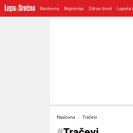
Naslovna
Najnovije
Zdrav život
Lepota i
Naslovna
Tračevi
#
Tračevi