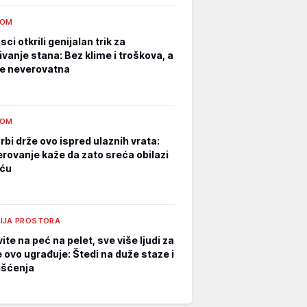
DOM
ci otkrili genijalan trik za
ivanje stana: Bez klime i troškova, a
 je neverovatna
DOM
rbi drže ovo ispred ulaznih vrata:
erovanje kaže da zato sreća obilazi
uću
IJA PROSTORA
te na peć na pelet, sve više ljudi za
e ovo ugrađuje: Štedi na duže staze i
išćenja