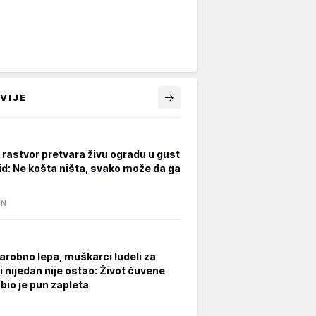
VIJE
rastvor pretvara živu ogradu u gust
zid: Ne košta ništa, svako može da ga
IN
čarobno lepa, muškarci ludeli za
i nijedan nije ostao: Život čuvene
bio je pun zapleta