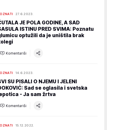
OZNATI
27.6.2023.
ĆUTALA JE POLA GODINE, A SAD
SASULA ISTINU PRED SVIMA: Poznatu
glumicu optužili da je uništila brak
kolegi
Komentariši
OZNATI
14.6.2023.
SVI SU PISALI O NJEMU I JELENI
ĐOKOVIĆ: Sad se oglasila i svetska
lepotica - Ja sam žrtva
Komentariši
OZNATI
15.12.2022.