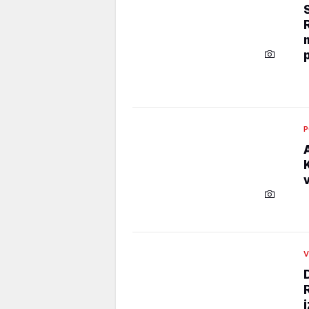
p
P
V