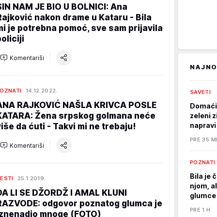
SIN NAM JE BIO U BOLNICI: Ana
Rajković nakon drame u Kataru - Bila
mi je potrebna pomoć, sve sam prijavila
oliciji
Komentariši
NAJNO
OZNATI
14.12.2022.
SAVETI
ANA RAJKOVIĆ NAŠLA KRIVCA POSLE
Domaći 
KATARA: Žena srpskog golmana neće
zeleni 
napravi
više da ćuti - Takvi mi ne trebaju!
PRE 35 M
Komentariši
POZNATI
Bila je 
ESTI
25.1.2019.
njom, al
DA LI SE DŽORDŽ I AMAL KLUNI
glumce 
RAZVODE: odgovor poznatog glumca je
PRE 1 H
iznenadio mnoge (FOTO)