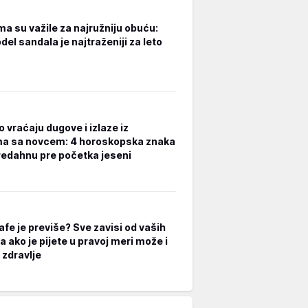
a su važile za najružniju obuću:
el sandala je najtraženiji za leto
 vraćaju dugove i izlaze iz
a sa novcem: 4 horoskopska znaka
redahnu pre početka jeseni
afe je previše? Sve zavisi od vaših
a ako je pijete u pravoj meri može i
 zdravlje