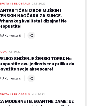
EPOTA I STIL OSTALO
21.5.2022.
FANTASTIČAN IZBOR MUŠKIH I
ŽENSKIH NAOČARA ZA SUNCE:
Vrhunskog kvaliteta i dizajna! Ne
propustite!
Komentariši
MODA
7.5.2022.
VELIKO SNIŽENJE ŽENSKI TORBI: Ne
propustite ovu jedinstvenu priliku da
osvežite svoje aksesoare!
Komentariši
EPOTA I STIL OSTALO
4.4.2022.
ZA MODERNE I ELEGANTNE DAME: Uz