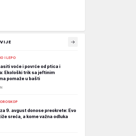
VIJE
O I LEPO
siti voće i povrće od ptica i
: Ekološki trik sa jeftinim
ma pomaže u bašti
IN
HOROSKOP
za 9. avgust donose preokrete: Evo
iže sreća, a kome važna odluka