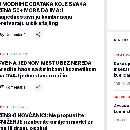
5 MODNIH DODATAKA KOJE SVAKA
ŽENA 50+ MORA DA IMA: I
najjednostavniju kombinaciju
pretvaraju u šik stajling
Komentariši
NAJNO
ESTI
26.1.2023.
KREATIVN
SVE NA JEDNOM MESTU BEZ NEREDA:
Kako spa
Sredite haos sa šminkom i kozmetikom
insekata
kuglica
na OVAJ jednostavan način
PRE 16 M
Komentariši
DNEVNI 
Zvezde 
ESTI
21.10.2022.
kome st
ŽENSKI NOVČANICI: Ne propustite
PRE 3 H
SNIŽENJE i izaberite omiljeni model za
vas ili dragu osobu!