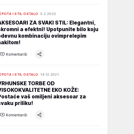
EPOTA I STIL OSTALO
5.2.2022.
AKSESOARI ZA SVAKI STIL: Elegantni,
skromni a efektni! Upotpunite bilo koju
odevnu kombinaciju ovimprelepim
nakitom!
Komentariši
EPOTA I STIL OSTALO
14.12.2021.
VRHUNSKE TORBE OD
VISOKOKVALITETNE EKO KOŽE:
Postaće vaš omiljeni aksesoar za
svaku priliku!
Komentariši