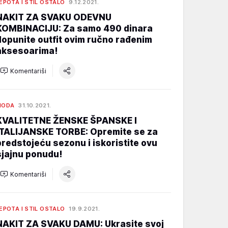
EPOTA I STIL OSTALO
9.12.2021.
NAKIT ZA SVAKU ODEVNU
KOMBINACIJU: Za samo 490 dinara
dopunite outfit ovim ručno rađenim
aksesoarima!
Komentariši
MODA
31.10.2021.
KVALITETNE ŽENSKE ŠPANSKE I
ITALIJANSKE TORBE: Opremite se za
predstojeću sezonu i iskoristite ovu
sjajnu ponudu!
Komentariši
EPOTA I STIL OSTALO
19.9.2021.
NAKIT ZA SVAKU DAMU: Ukrasite svoj