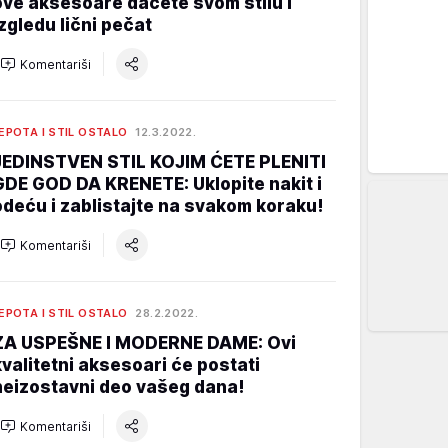
ove aksesoare daćete svom stilu i
izgledu lični pečat
Komentariši
EPOTA I STIL OSTALO
12.3.2022.
JEDINSTVEN STIL KOJIM ĆETE PLENITI
GDE GOD DA KRENETE: Uklopite nakit i
odeću i zablistajte na svakom koraku!
Komentariši
EPOTA I STIL OSTALO
28.2.2022.
ZA USPEŠNE I MODERNE DAME: Ovi
kvalitetni aksesoari će postati
neizostavni deo vašeg dana!
Komentariši