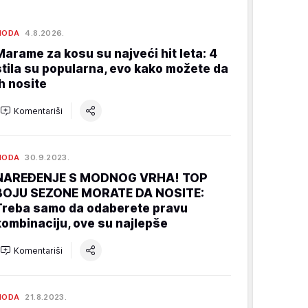
MODA
4.8.2026.
Marame za kosu su najveći hit leta: 4
stila su popularna, evo kako možete da
ih nosite
Komentariši
MODA
30.9.2023.
NAREĐENJE S MODNOG VRHA! TOP
BOJU SEZONE MORATE DA NOSITE:
Treba samo da odaberete pravu
kombinaciju, ove su najlepše
Komentariši
MODA
21.8.2023.