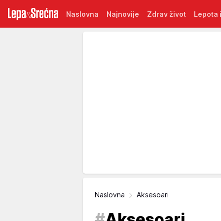
Naslovna
Najnovije
Zdrav život
Lepota i
Naslovna
Aksesoari
#
Aksesoari