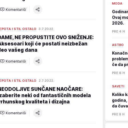
MODA
Komentariši
Godinam
Ovaj mod
2026.
EPOTA I STIL OSTALO
3.7.2022.
PRE 4 H
DAME, NE PROPUSTITE OVO SNIŽENJE:
Aksesoari koji će postati neizbežan
ASTRO
deo vašeg dana
Konačno
problem
Komentariši
če da p
PRE 6 H
EPOTA I STIL OSTALO
2.7.2022.
SAVETI
NEODOLJIVE SUNČANE NAOČARE:
Koliko k
Izaberite neki od fantastičnih modela
godina, 
vrhunskog kvaliteta i dizajna
da čuva
Komentariši
PRE 8 H