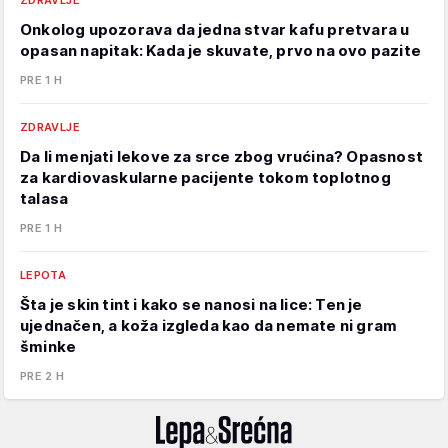
ZDRAVLJE
Onkolog upozorava da jedna stvar kafu pretvara u
opasan napitak: Kada je skuvate, prvo na ovo pazite
PRE 1 H
ZDRAVLJE
Da li menjati lekove za srce zbog vrućina? Opasnost
za kardiovaskularne pacijente tokom toplotnog
talasa
PRE 1 H
LEPOTA
Šta je skin tint i kako se nanosi na lice: Ten je
ujednačen, a koža izgleda kao da nemate ni gram
šminke
PRE 2 H