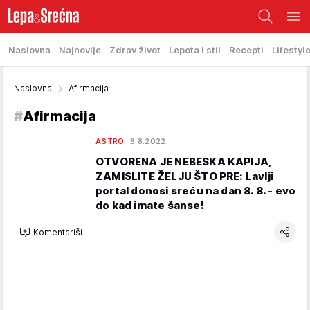
Naslovna
Najnovije
Zdrav život
Lepota i stil
Recepti
Lifestyl
Naslovna
Afirmacija
#
Afirmacija
ASTRO
8.8.2022.
OTVORENA JE NEBESKA KAPIJA,
ZAMISLITE ŽELJU ŠTO PRE: Lavlji
portal donosi sreću na dan 8. 8. - evo
do kad imate šanse!
Komentariši