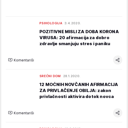
PSIHOLOGIJA
3.4.2020.
POZITIVNE MISLI ZA DOBA KORONA
VIRUSA: 20 afirmacija za dobro
zdravlje smanjuju stres i paniku
Komentariši
SREĆNI DOM
28.1.2020.
12 MOĆNIH NOVČANIH AFIRMACIJA
ZA PRIVLAČENJE OBILJA: zakon
privlačnosti aktivira dotok novca
Komentariši