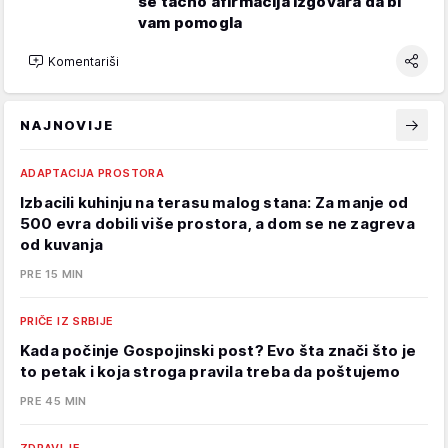
se tačno afirmacija izgovara da bi
vam pomogla
Komentariši
NAJNOVIJE
ADAPTACIJA PROSTORA
Izbacili kuhinju na terasu malog stana: Za manje od
500 evra dobili više prostora, a dom se ne zagreva
od kuvanja
PRE 15 MIN
PRIČE IZ SRBIJE
Kada počinje Gospojinski post? Evo šta znači što je
to petak i koja stroga pravila treba da poštujemo
PRE 45 MIN