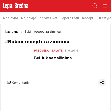
Naslovna
Najnovije
Zdrav život
Lepota i stil
Recepti
Lifestyl
Naslovna
Bakini recepti za zimnicu
#
Bakini recepti za zimnicu
PREDJELA I SALATE
11.9.2019.
Beli luk sa začinima
Komentariši