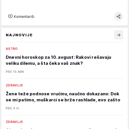
Komentariši
NAJNOVIJE
ASTRO
Dnevni horoskop za 10. avgust: Rakovi rešavaju
veliku dilemu, a šta čeka vaš znak?
PRE 15 MIN
ZDRAVLJE
Žene teže podnose vrućinu, naučno dokazano: Dok
se mi patimo, muškarci se brže rashlade, evo zašto
PRE 4 H
ZDRAVLJE