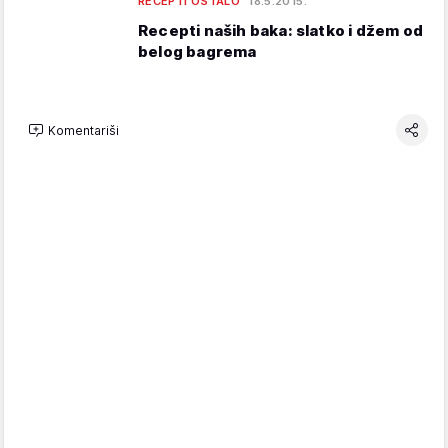
RECEPTI OSTALO
18.5.2015.
Recepti naših baka: slatko i džem od
belog bagrema
Komentariši