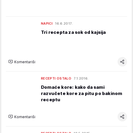
NAPICI
16.6.2017.
Tri recepta za sok od kajsija
Komentariši
RECEPTI OSTALO
7.1.2016.
Domaće kore: kako da sami
razvučete kore za pitu po bakinom
receptu
Komentariši