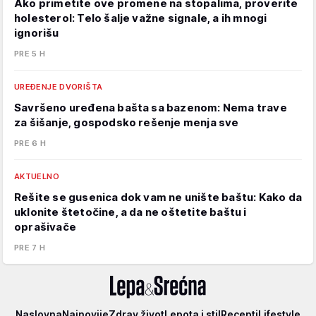
Ako primetite ove promene na stopalima, proverite
holesterol: Telo šalje važne signale, a ih mnogi
ignorišu
PRE 5 H
UREĐENJE DVORIŠTA
Savršeno uređena bašta sa bazenom: Nema trave
za šišanje, gospodsko rešenje menja sve
PRE 6 H
AKTUELNO
Rešite se gusenica dok vam ne unište baštu: Kako da
uklonite štetočine, a da ne oštetite baštu i
oprašivače
PRE 7 H
Lepa
Naslovna
Najnovije
Zdrav život
Lepota i stil
Recepti
Lifestyle