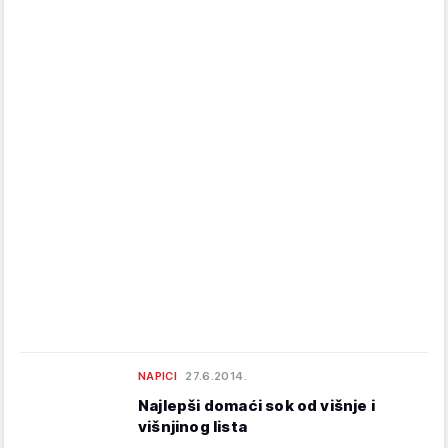
NAPICI
27.6.2014.
Najlepši domaći sok od višnje i
višnjinog lista