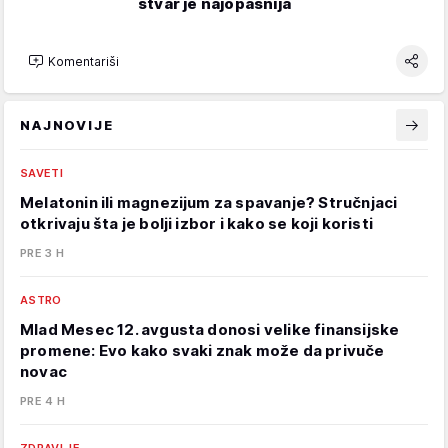
stvar je najopasnija
Komentariši
NAJNOVIJE
SAVETI
Melatonin ili magnezijum za spavanje? Stručnjaci
otkrivaju šta je bolji izbor i kako se koji koristi
PRE 3 H
ASTRO
Mlad Mesec 12. avgusta donosi velike finansijske
promene: Evo kako svaki znak može da privuče
novac
PRE 4 H