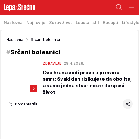
Naslovna
Najnovije
Zdrav život
Lepota i stil
Recepti
Lifestyl
Naslovna
Srčani bolesnici
#
Srčani bolesnici
ZDRAVLJE
29.4.2026.
Ova hrana vodi pravo u preranu
smrt: Svaki dan rizikujete da obolite,
a samo jedna stvar može da spasi
život
Komentariši