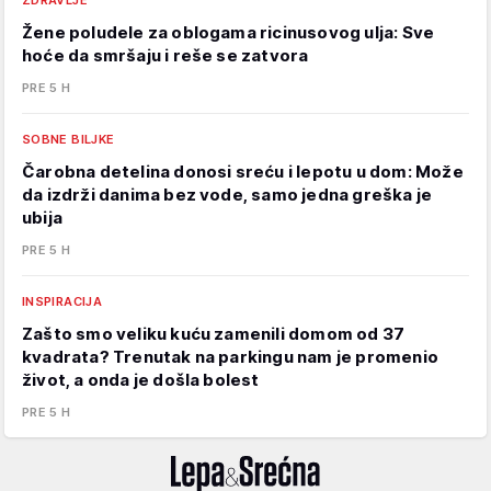
ZDRAVLJE
Žene poludele za oblogama ricinusovog ulja: Sve
hoće da smršaju i reše se zatvora
PRE 5 H
SOBNE BILJKE
Čarobna detelina donosi sreću i lepotu u dom: Može
da izdrži danima bez vode, samo jedna greška je
ubija
PRE 5 H
INSPIRACIJA
Zašto smo veliku kuću zamenili domom od 37
kvadrata? Trenutak na parkingu nam je promenio
život, a onda je došla bolest
PRE 5 H