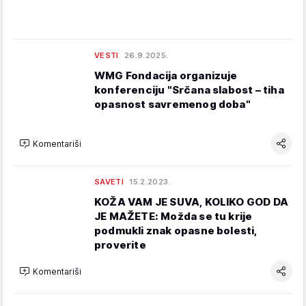
VESTI
26.9.2025.
WMG Fondacija organizuje
konferenciju "Srčana slabost – tiha
opasnost savremenog doba"
Komentariši
SAVETI
15.2.2023.
KOŽA VAM JE SUVA, KOLIKO GOD DA
JE MAŽETE: Možda se tu krije
podmukli znak opasne bolesti,
proverite
Komentariši