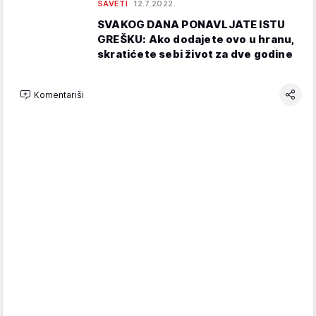
SAVETI
12.7.2022.
SVAKOG DANA PONAVLJATE ISTU
GREŠKU: Ako dodajete ovo u hranu,
skratićete sebi život za dve godine
Komentariši