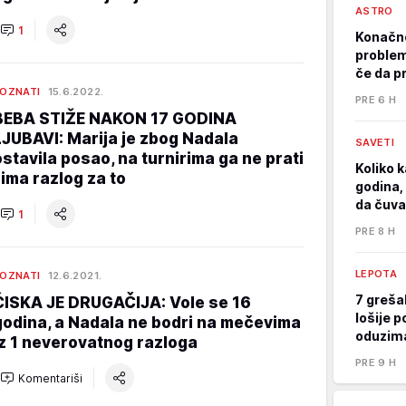
ASTRO
1
Konačno
problem
če da p
OZNATI
15.6.2022.
PRE 6 H
BEBA STIŽE NAKON 17 GODINA
LJUBAVI: Marija je zbog Nadala
SAVETI
ostavila posao, na turnirima ga ne prati
Koliko k
i ima razlog za to
godina, 
da čuva
1
PRE 8 H
LEPOTA
OZNATI
12.6.2021.
7 greša
ĆISKA JE DRUGAČIJA: Vole se 16
lošije p
godina, a Nadala ne bodri na mečevima
oduzima
iz 1 neverovatnog razloga
PRE 9 H
Komentariši