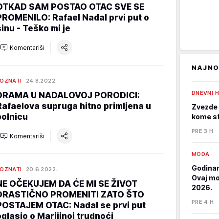
OTKAD SAM POSTAO OTAC SVE SE
PROMENILO: Rafael Nadal prvi put o
sinu - Teško mi je
Komentariši
NAJNO
OZNATI
24.8.2022.
DNEVNI 
DRAMA U NADALOVOJ PORODICI:
Rafaelova supruga hitno primljena u
Zvezde 
bolnicu
kome st
PRE 3 H
Komentariši
MODA
Godinam
OZNATI
20.6.2022.
Ovaj mod
NE OČEKUJEM DA ĆE MI SE ŽIVOT
2026.
DRASTIČNO PROMENITI ZATO ŠTO
PRE 4 H
POSTAJEM OTAC: Nadal se prvi put
oglasio o Marijinoj trudnoći