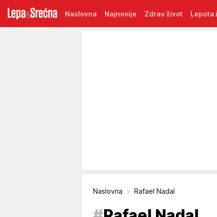
Naslovna
Najnovije
Zdrav život
Lepota i
Naslovna
Rafael Nadal
#
Rafael Nadal