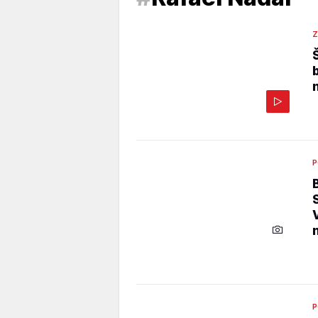
Z
P
P