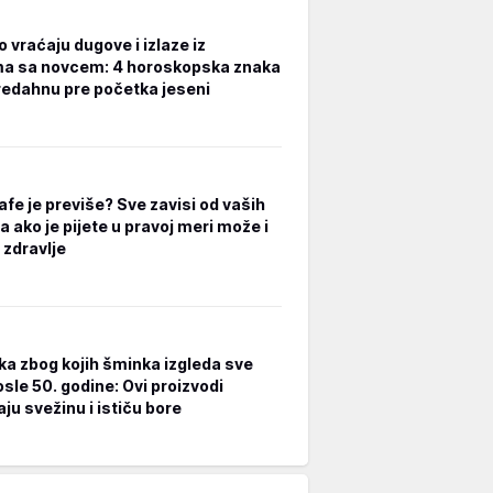
 vraćaju dugove i izlaze iz
a sa novcem: 4 horoskopska znaka
redahnu pre početka jeseni
afe je previše? Sve zavisi od vaših
a ako je pijete u pravoj meri može i
 zdravlje
ka zbog kojih šminka izgleda sve
osle 50. godine: Ovi proizvodi
ju svežinu i ističu bore