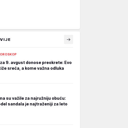
VIJE
HOROSKOP
za 9. avgust donose preokrete: Evo
iže sreća, a kome važna odluka
a su važile za najružniju obuću:
el sandala je najtraženiji za leto