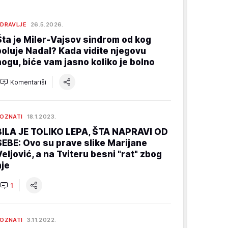
DRAVLJE
26.5.2026.
Šta je Miler-Vajsov sindrom od kog
boluje Nadal? Kada vidite njegovu
nogu, biće vam jasno koliko je bolno
Komentariši
OZNATI
18.1.2023.
BILA JE TOLIKO LEPA, ŠTA NAPRAVI OD
SEBE: Ovo su prave slike Marijane
Veljović, a na Tviteru besni "rat" zbog
nje
1
OZNATI
3.11.2022.