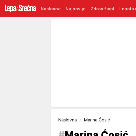
Naslovna
Najnovije
Zdrav život
Lepota i
Naslovna
Marina Ćosić
#
Marina Ćosić