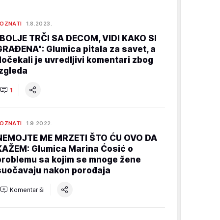
OZNATI
1.8.2023.
"BOLJE TRČI SA DECOM, VIDI KAKO SI
GRAĐENA": Glumica pitala za savet, a
dočekali je uvredljivi komentari zbog
izgleda
1
OZNATI
1.9.2022.
NEMOJTE ME MRZETI ŠTO ĆU OVO DA
KAŽEM: Glumica Marina Ćosić o
problemu sa kojim se mnoge žene
suočavaju nakon porođaja
Komentariši