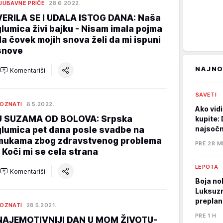
JUBAVNE PRIČE
28.6.2022.
VERILA SE I UDALA ISTOG DANA: Naša
glumica živi bajku - Nisam imala pojma
da čovek mojih snova želi da mi ispuni
snove
NAJNO
Komentariši
SAVETI
OZNATI
6.5.2022.
Ako vidi
U SUZAMA OD BOLOVA: Srpska
kupite: 
najsočni
glumica pet dana posle svadbe na
mukama zbog zdravstvenog problema
PRE 28 M
- Koči mi se cela strana
LEPOTA
Komentariši
Boja nok
Luksuzna
preplan
OZNATI
28.5.2021.
PRE 1 H
NAJEMOTIVNIJI DAN U MOM ŽIVOTU-