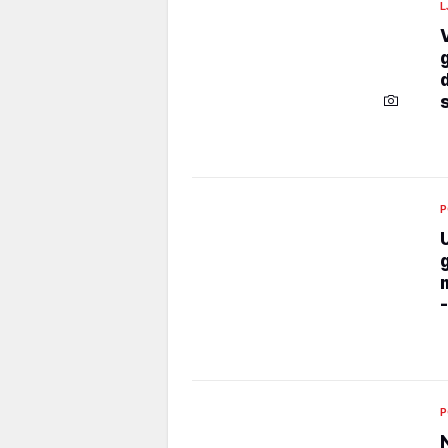
L
P
P