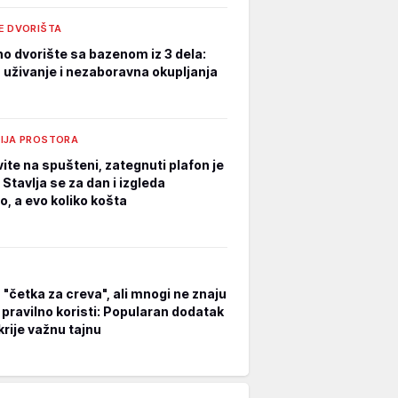
E DVORIŠTA
o dvorište sa bazenom iz 3 dela:
 uživanje i nezaboravna okupljanja
IJA PROSTORA
ite na spušteni, zategnuti plafon je
: Stavlja se za dan i izgleda
o, a evo koliko košta
 "četka za creva", ali mnogi ne znaju
 pravilno koristi: Popularan dodatak
krije važnu tajnu