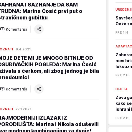
SAHRANA I SAZNANJE DA SAM
UREĐENJ
TRUDNA: Marina Ćosić prvi put o
stravičnom gubitku
Savršen
Oaza za
Komentariši
PRE 1 H
ADAPTAC
OZNATI
6.4.2021.
Zaborav
MOJE DETE MI JE MNOGO BITNIJE OD
novi hit
OSUĐIVAČKIH POGLEDA: Marina Ćosić
luksuzn
uživala s ćerkom, ali zbog jednog je bila
PRE 2 H
u nedoumici
Komentariši
DIJETA
Zovu ga
kako se
ishrani 
OZNATI
27.1.2021.
NAJMODERNIJI IZLAZAK IZ
PRE 2 H
PORODILIŠTA: Marina i Nikola oduševili
sve modnom kombinacijom za dvoje!