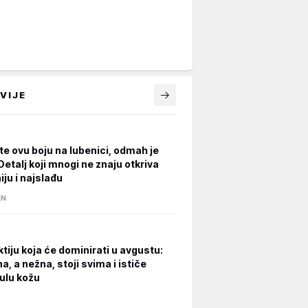
VIJE
te ovu boju na lubenici, odmah je
Detalj koji mnogi ne znaju otkriva
ju i najslađu
IN
tiju koja će dominirati u avgustu:
, a nežna, stoji svima i ističe
ulu kožu