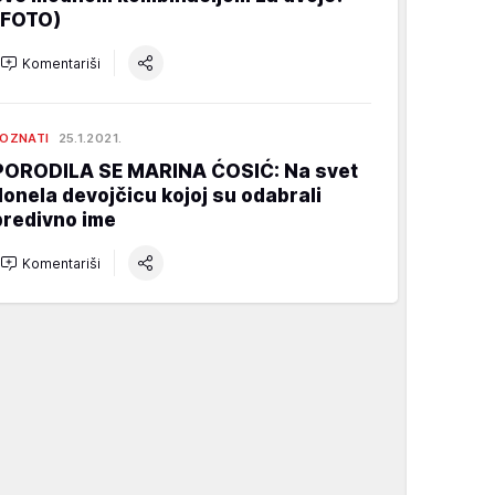
(FOTO)
Komentariši
OZNATI
25.1.2021.
PORODILA SE MARINA ĆOSIĆ: Na svet
donela devojčicu kojoj su odabrali
predivno ime
Komentariši