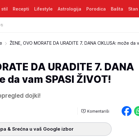
 stil
Recepti
Lifestyle
Astrologija
Porodica
Bašta
Stan
ti
je
ŽENE, OVO MORATE DA URADITE 7. DANA CIKLUSA: može da 
RATE DA URADITE 7. DANA
e da vam SPASI ŽIVOT!
pregled dojki!
Komentariši
pa & Srećna u vaš Google izbor