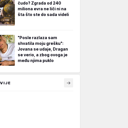
čudo? Zgrada od 240
miliona evra ne liči ni na
šta što ste do sada videli
"Posle razlaza sam
shvatila moju grešku":
Jovana se udaje, Dragan
se verio, a zbog ovoga je
među njima puklo
VIJE