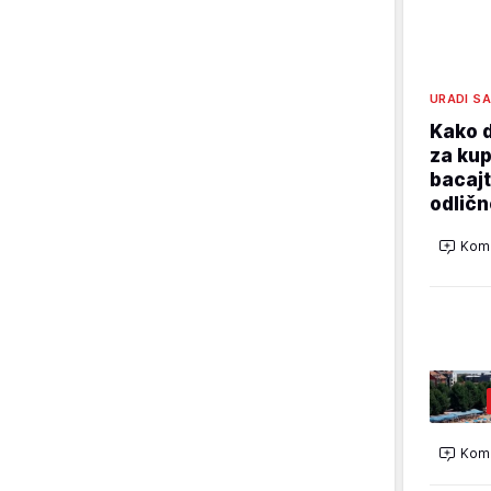
URADI S
Kako d
za kup
bacajt
odličn
Kome
Kome