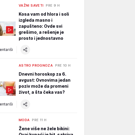
VAŽNI SAVETI
PRE 9 H
Kosa vam od hlora i soli
izgleda masno i
zapušteno: Ovde svi
grešimo, a rešenje je
prosto i jednostavno
ntariši
ASTRO PROGNOZA
PRE 10 H
Dnevni horoskop za 6.
avgust: Ovnovima jedan
poziv može da promeni
život, a šta čeka vas?
ntariši
MODA
PRE 11 H
Žene više ne žele bikini:
Ovaj kupaći je hit, sakriva