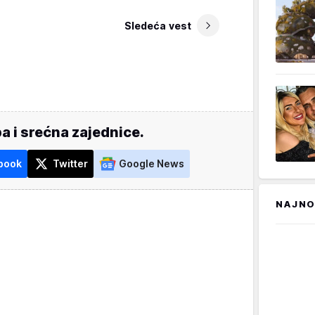
Sledeća vest
a i srećna zajednice.
book
Twitter
Google News
NAJNO