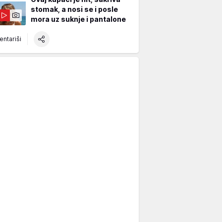
stomak, a nosi se i posle
mora uz suknje i pantalone
ntariši