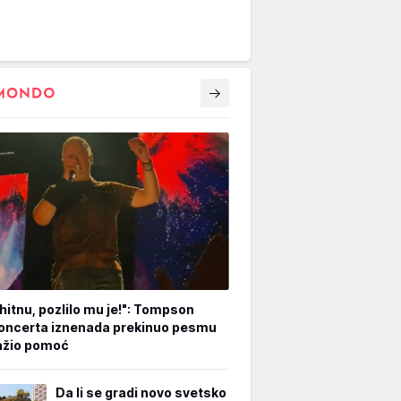
hitnu, pozlilo mu je!": Tompson
oncerta iznenada prekinuo pesmu
ažio pomoć
Da li se gradi novo svetsko