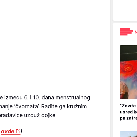
e između 6. i 10. dana menstrualnog
"Zovite 
manje ‘čvornata’. Radite ga kružnim i
usred k
bradavice uzduž dojke.
pa zatr
e
ovde
!