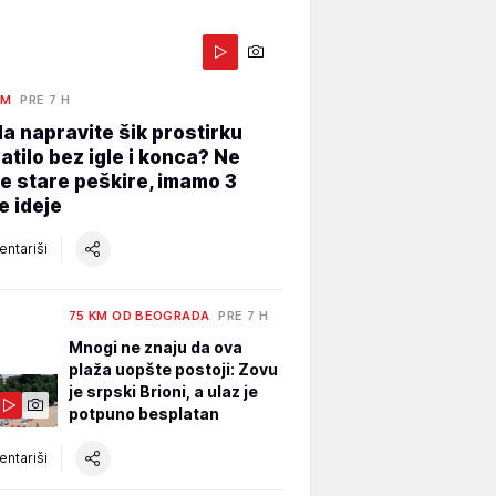
AM
PRE 7 H
a napravite šik prostirku
atilo bez igle i konca? Ne
e stare peškire, imamo 3
e ideje
ntariši
75 KM OD BEOGRADA
PRE 7 H
Mnogi ne znaju da ova
plaža uopšte postoji: Zovu
je srpski Brioni, a ulaz je
potpuno besplatan
ntariši