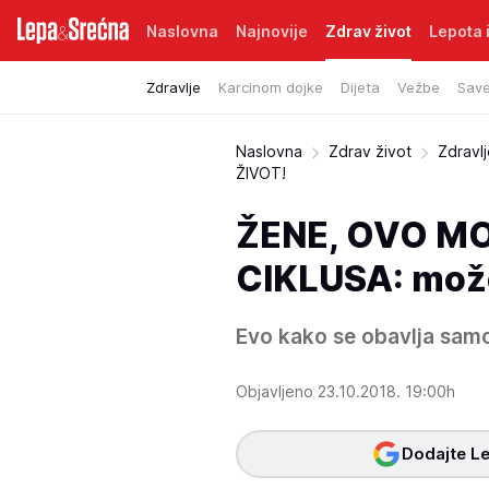
Naslovna
Najnovije
Zdrav život
Lepota i
Zdravlje
Karcinom dojke
Dijeta
Vežbe
Save
Naslovna
Zdrav život
Zdravl
ŽIVOT!
ŽENE, OVO MO
CIKLUSA: mož
Evo kako se obavlja samo
Objavljeno 23.10.2018. 19:00h
Dodajte Le