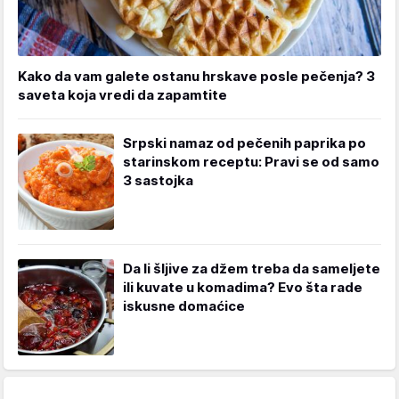
Kako da vam galete ostanu hrskave posle pečenja? 3
saveta koja vredi da zapamtite
Srpski namaz od pečenih paprika po
starinskom receptu: Pravi se od samo
3 sastojka
Da li šljive za džem treba da sameljete
ili kuvate u komadima? Evo šta rade
iskusne domaćice