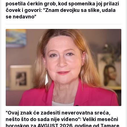
posetila ćerkin grob, kod spomenika joj prilazi
čovek i govori: "Znam devojku sa slike, udala
se nedavno"
"Ovaj znak će zadesiti neverovatna sreća,
nešto što do sada nije viđeno": Veliki mesečni
horoskop za AVGUST 2026. godine od Tamare