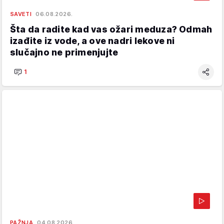
SAVETI
06.08.2026.
Šta da radite kad vas ožari meduza? Odmah
izađite iz vode, a ove nadri lekove ni
slučajno ne primenjujte
1
PAŽNJA
04.08.2026.