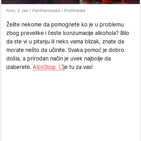
Foto: Z Jan / Panthermedia / Profimedia
Želite nekome da pomognete ko je u problemu
zbog prevelike i česte konzumacije alkohola? Bilo
da ste vi u pitanju ili neko vama blizak, znate da
morate nešto da učinite. Svaka pomoć je dobro
došla, a prirodan način je uvek najbolje da
izaberete.
AlcoStop
je tu za vas!