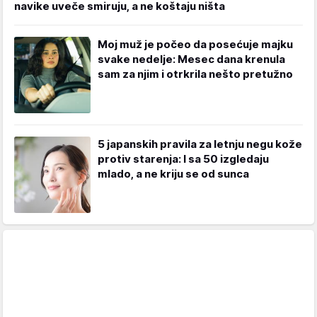
navike uveče smiruju, a ne koštaju ništa
Moj muž je počeo da posećuje majku
svake nedelje: Mesec dana krenula
sam za njim i otrkrila nešto pretužno
5 japanskih pravila za letnju negu kože
protiv starenja: I sa 50 izgledaju
mlado, a ne kriju se od sunca