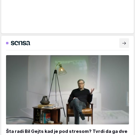
Šta radi Bil Gejts kad je pod stresom? Tvrdi da ga dve