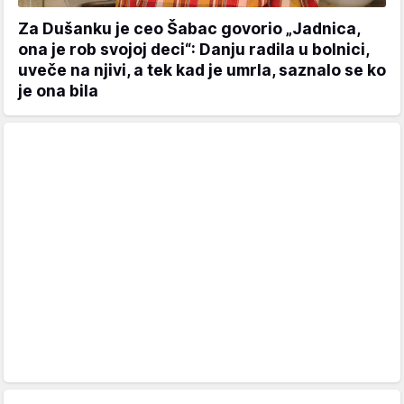
Za Dušanku je ceo Šabac govorio „Jadnica,
ona je rob svojoj deci“: Danju radila u bolnici,
uveče na njivi, a tek kad je umrla, saznalo se ko
je ona bila