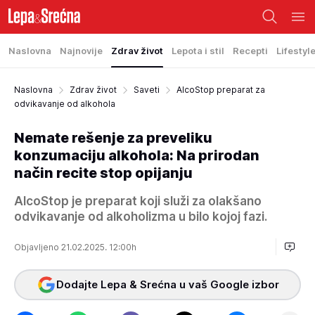
Naslovna
Najnovije
Zdrav život
Lepota i stil
Recepti
Lifestyl
Naslovna
Zdrav život
Saveti
AlcoStop preparat za
odvikavanje od alkohola
Nemate rešenje za preveliku
konzumaciju alkohola: Na prirodan
način recite stop opijanju
AlcoStop je preparat koji služi za olakšano
odvikavanje od alkoholizma u bilo kojoj fazi.
Objavljeno 21.02.2025. 12:00h
Dodajte Lepa & Srećna u vaš Google izbor