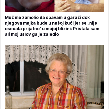
Muž me zamolio da spavam u garaži dok
njegova majka bude u našoj kući jer se „nije
osećala prijatno“ u mojoj blizini: Pristala sam
ali moj uslov ga je zaledio