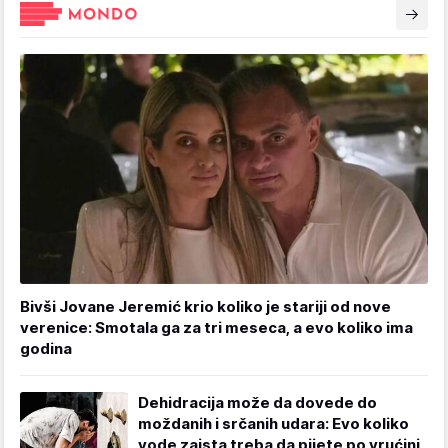
Bivši Jovane Jeremić krio koliko je stariji od nove
verenice: Smotala ga za tri meseca, a evo koliko ima
godina
Dehidracija može da dovede do
moždanih i srčanih udara: Evo koliko
vode zaista treba da pijete po vrućini