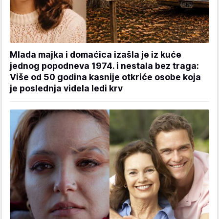
Mlada majka i domaćica izašla je iz kuće
jednog popodneva 1974. i nestala bez traga:
Više od 50 godina kasnije otkriće osobe koja
je poslednja videla ledi krv