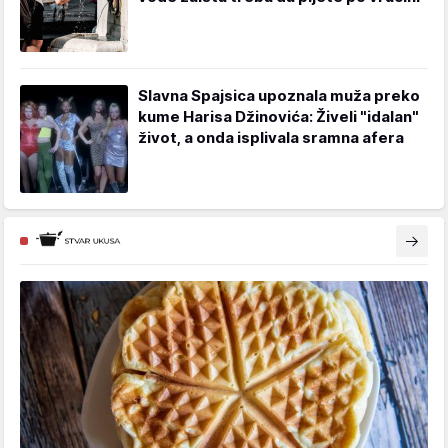
Slavna Spajsica upoznala muža preko
kume Harisa Džinovića: Živeli "idalan"
život, a onda isplivala sramna afera