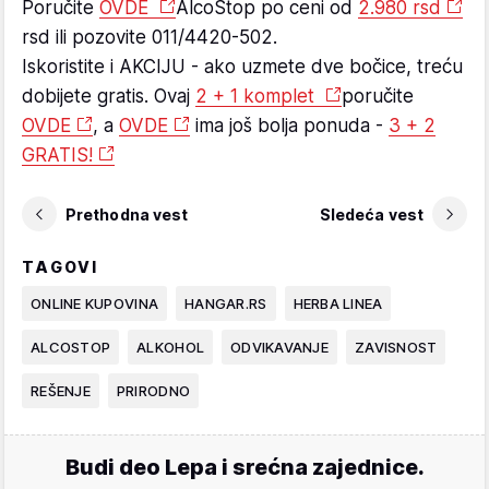
Poručite
OVDE
AlcoStop po ceni od
2.980 rsd
rsd ili pozovite 011/4420-502.
Iskoristite i AKCIJU - ako uzmete dve bočice, treću
dobijete gratis. Ovaj
2 + 1 komplet
poručite
OVDE
, a
OVDE
ima još bolja ponuda -
3 + 2
GRATIS!
Prethodna vest
Sledeća vest
TAGOVI
ONLINE KUPOVINA
HANGAR.RS
HERBA LINEA
ALCOSTOP
ALKOHOL
ODVIKAVANJE
ZAVISNOST
REŠENJE
PRIRODNO
Budi deo Lepa i srećna zajednice.