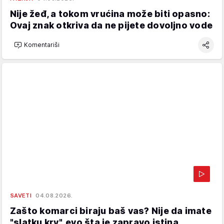
Nije žeđ, a tokom vrućina može biti opasno:
Ovaj znak otkriva da ne pijete dovoljno vode
Komentariši
SAVETI
04.08.2026.
Zašto komarci biraju baš vas? Nije da imate
"slatku krv", evo šta je zapravo istina