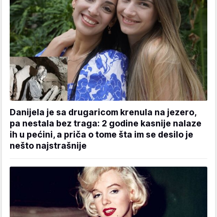
Danijela je sa drugaricom krenula na jezero,
pa nestala bez traga: 2 godine kasnije nalaze
ih u pećini, a priča o tome šta im se desilo je
nešto najstrašnije