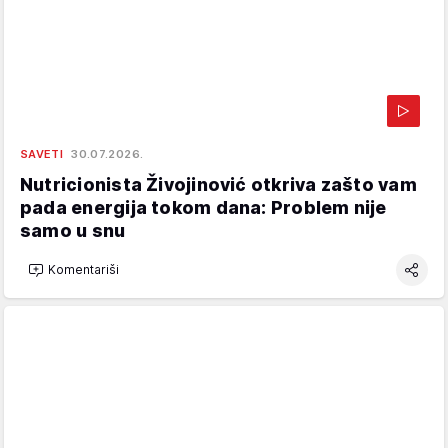
SAVETI
30.07.2026.
Nutricionista Živojinović otkriva zašto vam
pada energija tokom dana: Problem nije
samo u snu
Komentariši