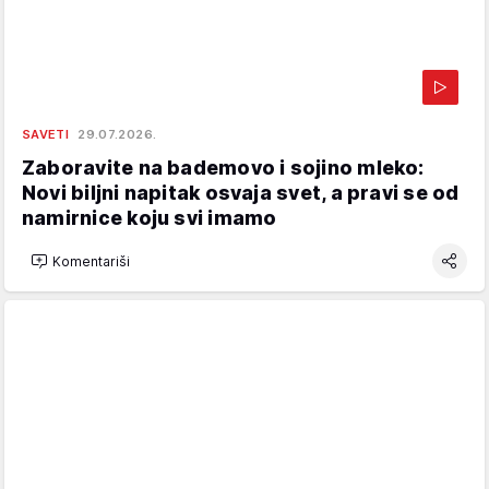
SAVETI
29.07.2026.
Zaboravite na bademovo i sojino mleko:
Novi biljni napitak osvaja svet, a pravi se od
namirnice koju svi imamo
Komentariši