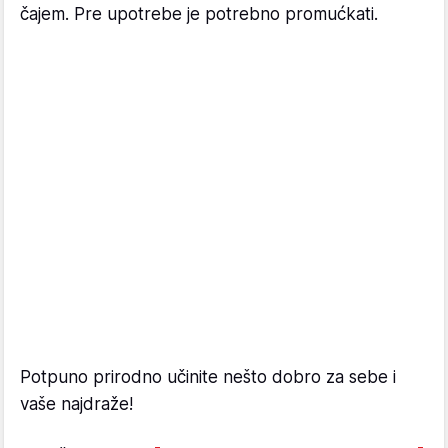
čajem. Pre upotrebe je potrebno promućkati.
Potpuno prirodno učinite nešto dobro za sebe i
vaše najdraže!