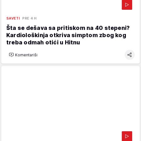
SAVETI
PRE 4 H
Šta se dešava sa pritiskom na 40 stepeni?
Kardiološkinja otkriva simptom zbog kog
treba odmah otići u Hitnu
Komentariši