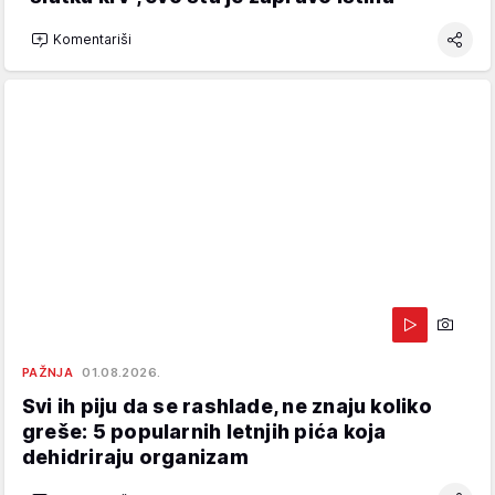
Komentariši
PAŽNJA
01.08.2026.
Svi ih piju da se rashlade, ne znaju koliko
greše: 5 popularnih letnjih pića koja
dehidriraju organizam