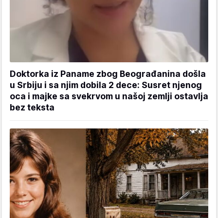
Doktorka iz Paname zbog Beograđanina došla
u Srbiju i sa njim dobila 2 dece: Susret njenog
oca i majke sa svekrvom u našoj zemlji ostavlja
bez teksta