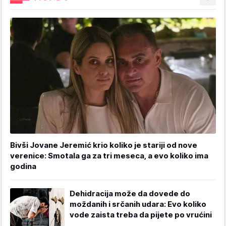
Bivši Jovane Jeremić krio koliko je stariji od nove
verenice: Smotala ga za tri meseca, a evo koliko ima
godina
Dehidracija može da dovede do
moždanih i srčanih udara: Evo koliko
vode zaista treba da pijete po vrućini