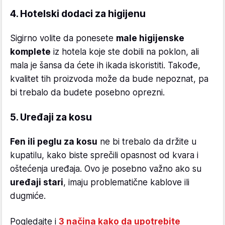
4. Hotelski dodaci za higijenu
Sigirno volite da ponesete
male higijenske
komplete
iz hotela koje ste dobili na poklon, ali
mala je šansa da ćete ih ikada iskoristiti. Takođe,
kvalitet tih proizvoda može da bude nepoznat, pa
bi trebalo da budete posebno oprezni.
5. Uređaji za kosu
Fen ili peglu za kosu
ne bi trebalo da držite u
kupatilu, kako biste sprečili opasnost od kvara i
oštećenja uređaja. Ovo je posebno važno ako su
uređaji stari
, imaju problematične kablove ili
dugmiće.
Pogledajte i
3 načina kako da upotrebite