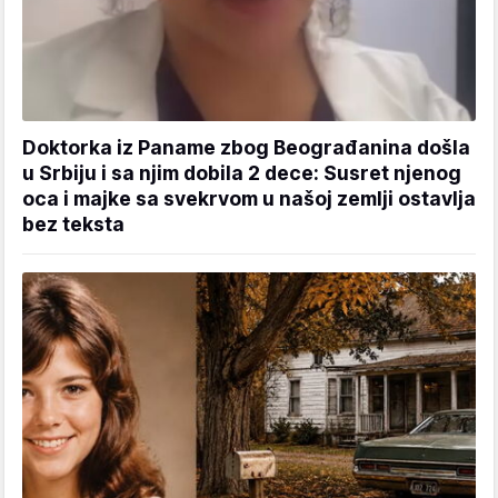
Doktorka iz Paname zbog Beograđanina došla
u Srbiju i sa njim dobila 2 dece: Susret njenog
oca i majke sa svekrvom u našoj zemlji ostavlja
bez teksta