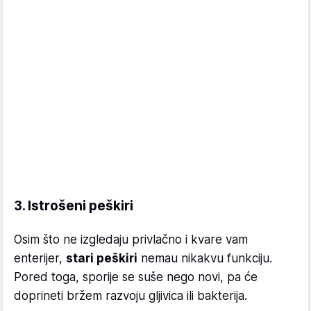
3. Istrošeni peškiri
Osim što ne izgledaju privlačno i kvare vam
enterijer,
stari peškiri
nemau nikakvu funkciju.
Pored toga, sporije se suše nego novi, pa će
doprineti bržem razvoju gljivica ili bakterija.