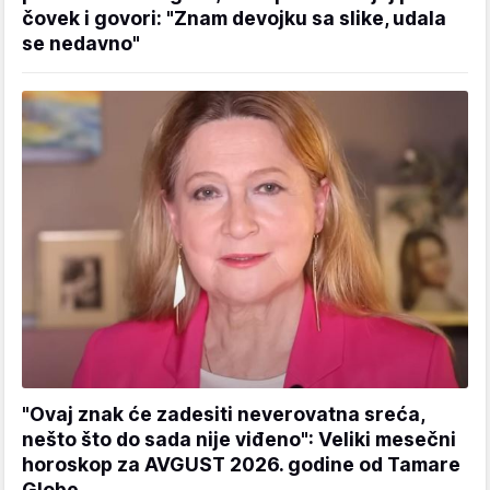
čovek i govori: "Znam devojku sa slike, udala
se nedavno"
"Ovaj znak će zadesiti neverovatna sreća,
nešto što do sada nije viđeno": Veliki mesečni
horoskop za AVGUST 2026. godine od Tamare
Globe