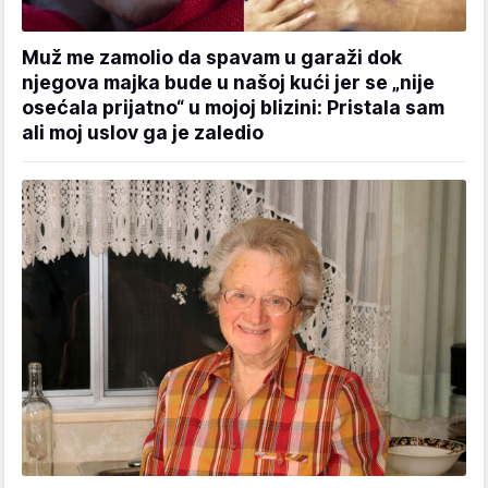
Muž me zamolio da spavam u garaži dok
njegova majka bude u našoj kući jer se „nije
osećala prijatno“ u mojoj blizini: Pristala sam
ali moj uslov ga je zaledio