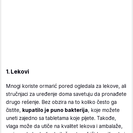
1. Lekovi
Mnogi koriste ormarić pored ogledala za lekove, ali
stručnjaci za uređenje doma savetuju da pronađete
drugo rešenje. Bez obzira na to koliko često ga
čistite,
kupatilo je puno bakterija
, koje možete
uneti zajedno sa tabletama koje pijete. Takođe,
vlaga može da utiče na kvalitet lekova i ambalaže,