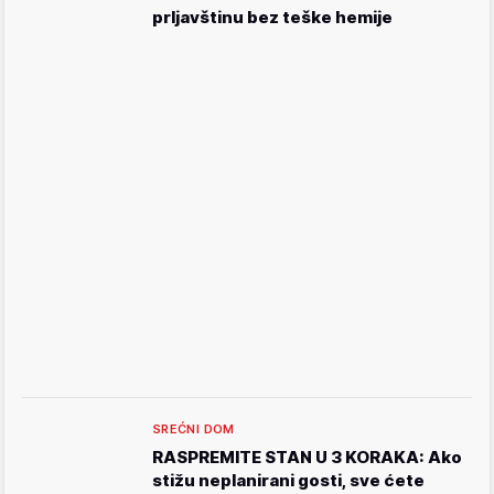
prljavštinu bez teške hemije
SREĆNI DOM
RASPREMITE STAN U 3 KORAKA: Ako
stižu neplanirani gosti, sve ćete