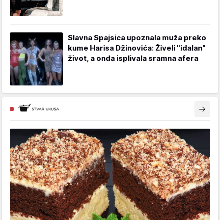
Slavna Spajsica upoznala muža preko
kume Harisa Džinovića: Živeli "idalan"
život, a onda isplivala sramna afera