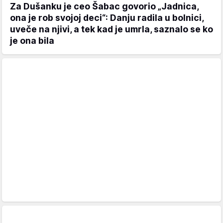
Za Dušanku je ceo Šabac govorio „Jadnica,
ona je rob svojoj deci“: Danju radila u bolnici,
uveče na njivi, a tek kad je umrla, saznalo se ko
je ona bila