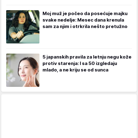
Moj muž je počeo da posećuje majku
svake nedelje: Mesec dana krenula
sam za njim i otrkrila nešto pretužno
5 japanskih pravila za letnju negu kože
protiv starenja: I sa 50 izgledaju
mlado, a ne kriju se od sunca