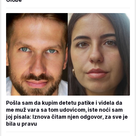
Pošla sam da kupim detetu patike i videla da
me muž vara sa tom udovicom, iste noći sam
joj pisala: Iznova čitam njen odgovor, za sve je
bila u pravu