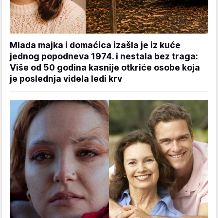
Mlada majka i domaćica izašla je iz kuće
jednog popodneva 1974. i nestala bez traga:
Više od 50 godina kasnije otkriće osobe koja
je poslednja videla ledi krv