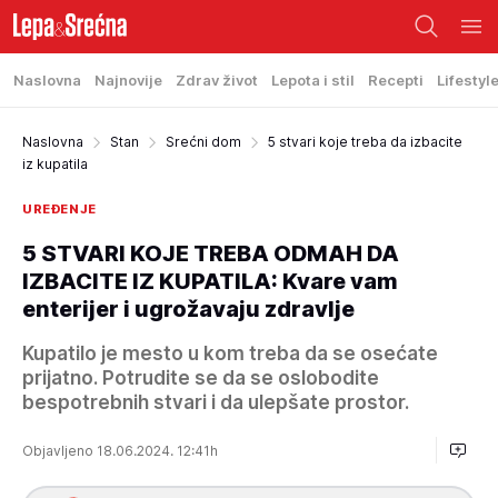
Naslovna
Najnovije
Zdrav život
Lepota i stil
Recepti
Lifestyl
Naslovna
Stan
Srećni dom
5 stvari koje treba da izbacite
iz kupatila
UREĐENJE
5 STVARI KOJE TREBA ODMAH DA
IZBACITE IZ KUPATILA: Kvare vam
enterijer i ugrožavaju zdravlje
Kupatilo je mesto u kom treba da se osećate
prijatno. Potrudite se da se oslobodite
bespotrebnih stvari i da ulepšate prostor.
Objavljeno 18.06.2024. 12:41h