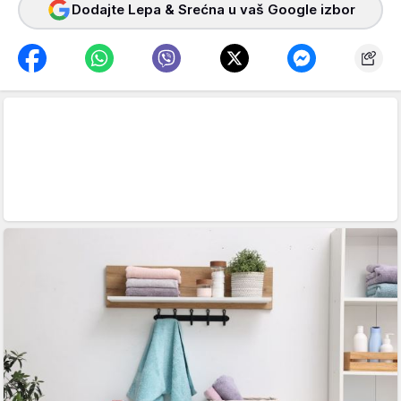
Dodajte Lepa & Srećna u vaš Google izbor