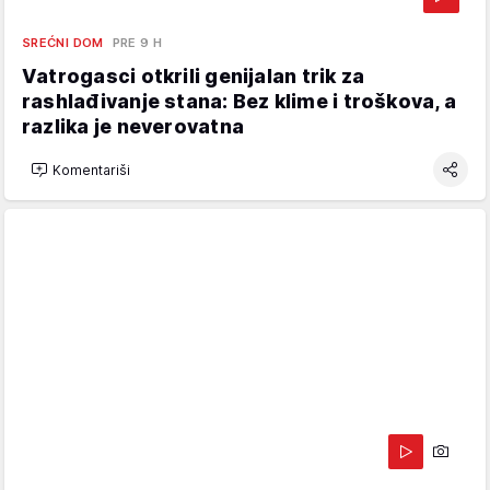
SREĆNI DOM
PRE 9 H
Vatrogasci otkrili genijalan trik za
rashlađivanje stana: Bez klime i troškova, a
razlika je neverovatna
Komentariši