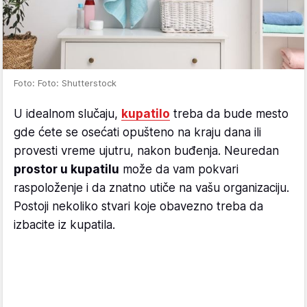
Foto: Foto: Shutterstock
U idealnom slučaju,
kupatilo
treba da bude mesto
gde ćete se osećati opušteno na kraju dana ili
provesti vreme ujutru, nakon buđenja. Neuredan
prostor u kupatilu
može da vam pokvari
raspoloženje i da znatno utiče na vašu organizaciju.
Postoji nekoliko stvari koje obavezno treba da
izbacite iz kupatila.