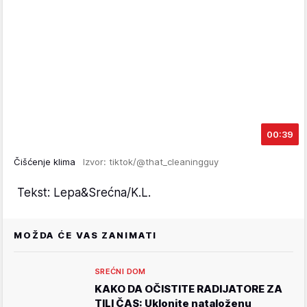
00:39
Čišćenje klima
Izvor: tiktok/@that_cleaningguy
Tekst: Lepa&Srećna/K.L.
MOŽDA ĆE VAS ZANIMATI
SREĆNI DOM
KAKO DA OČISTITE RADIJATORE ZA
TILI ČAS: Uklonite nataloženu