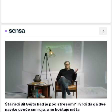
Šta radi Bil Gejts kad je pod stresom? Tvrdi da ga dve
navike uveče smiruju, a ne koštaju ništa