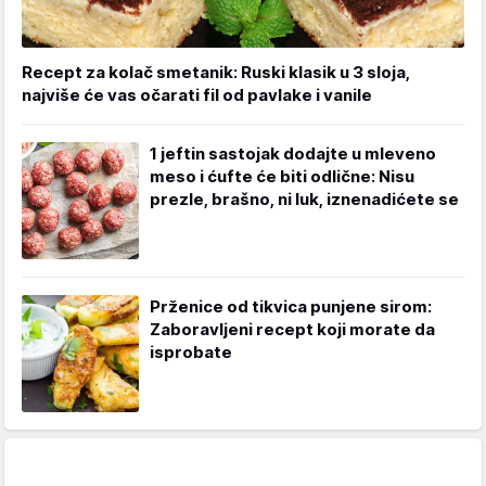
Recept za kolač smetanik: Ruski klasik u 3 sloja,
najviše će vas očarati fil od pavlake i vanile
1 jeftin sastojak dodajte u mleveno
meso i ćufte će biti odlične: Nisu
prezle, brašno, ni luk, iznenadićete se
Prženice od tikvica punjene sirom:
Zaboravljeni recept koji morate da
isprobate