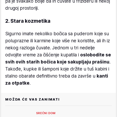
pa je svakako bolje da ih čuvate u frižideru ili nekoj
drugoj prostoriji.
2. Stara kozmetika
Sigurno imate nekoliko bočica sa puderom koje su
poluprazne ili karmine koje više ne koristite, ali ih iz
nekog razloga čuvate. Jednom u tri nedelje
odvojite vreme za čišćenje kupatila i
oslobodite se
svih ovih starih bočica koje sakupljaju prašinu
.
Takođe, kupke ili šamponi koje držite u tuš kabini i
stalno obarate definitivno treba da završe u
kanti
za otpatke
.
MOŽDA ĆE VAS ZANIMATI
SREĆNI DOM