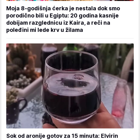
Moja 8-godišnja ćerka je nestala dok smo
porodično bili u Egiptu: 20 godina kasnije
dobijam razglednicu iz Kaira, a reči na
poleđini mi lede krv u žilama
Sok od aronije gotov za 15 minuta: Elvirin