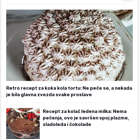
Retro recept za koka kola tortu: Ne peče se, a nekada
je bila glavna zvezda svake proslave
Recept za kolač ledena milka: Nema
pečenja, ovo je savršen spoj plazme,
sladoleda i čokolade