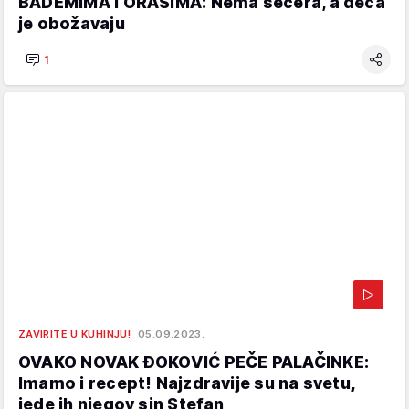
BADEMIMA I ORASIMA: Nema šećera, a deca
je obožavaju
1
ZAVIRITE U KUHINJU!
05.09.2023.
OVAKO NOVAK ĐOKOVIĆ PEČE PALAČINKE:
Imamo i recept! Najzdravije su na svetu,
jede ih njegov sin Stefan