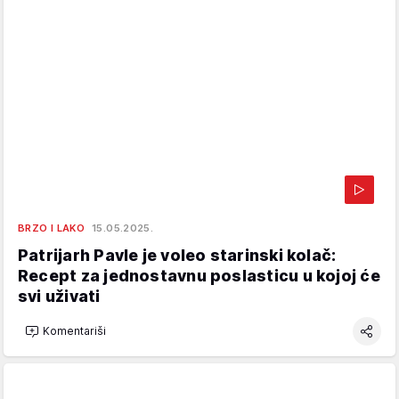
BRZO I LAKO
15.05.2025.
Patrijarh Pavle je voleo starinski kolač:
Recept za jednostavnu poslasticu u kojoj će
svi uživati
Komentariši