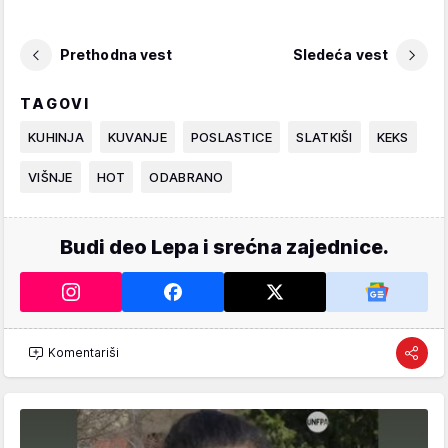
Prethodna vest
Sledeća vest
TAGOVI
KUHINJA
KUVANJE
POSLASTICE
SLATKIŠI
KEKS
VIŠNJE
HOT
ODABRANO
Budi deo Lepa i srećna zajednice.
Komentariši