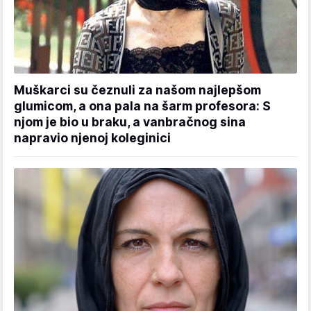
Muškarci su čeznuli za našom najlepšom
glumicom, a ona pala na šarm profesora: S
njom je bio u braku, a vanbračnog sina
napravio njenoj koleginici