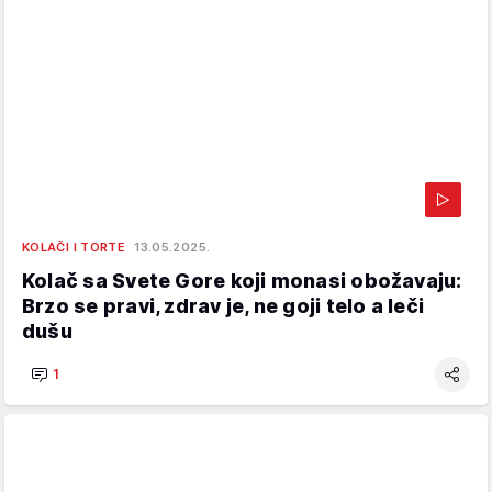
KOLAČI I TORTE
13.05.2025.
Kolač sa Svete Gore koji monasi obožavaju:
Brzo se pravi, zdrav je, ne goji telo a leči
dušu
1