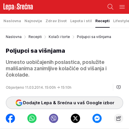
Naslovna
Najnovije
Zdrav život
Lepota i stil
Recepti
Lifestyl
Naslovna
Recepti
Kolači i torte
Poljupci sa višnjama
Poljupci sa višnjama
Umesto uobičajenih poslastica, poslužite
mališanima zanimljive kolačiće od višanja i
čokolade.
Objavljeno 11.03.2014. 15:00h
→ 15:10h
Dodajte Lepa & Srećna u vaš Google izbor