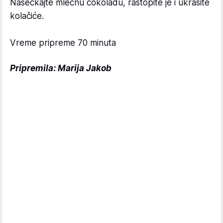
Naseckajte mlečnu čokoladu, rastopite je i ukrasite
kolačiće.
Vreme pripreme 70 minuta
Pripremila: Marija Jakob