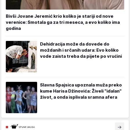
Bivši Jovane Jeremić krio koliko je stariji od nove
verenice: Smotala ga za tri meseca, a evo koliko ima
godina
Dehidracija može da dovede do
moždanih i srčanih udara: Evo koliko
vode zaista treba da pijete po vrućini
Slavna Spajsica upoznala muža preko
kume Harisa Džinovića: Živeli "idalan"
život, a onda isplivala sramna afera