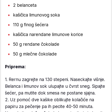
2 belanceta
kašičica limunovog soka
110 g finog šećera
kašičica narendane limunove korice
50 g rendane čokolade
50 g mlečne čokolade
Priprema:
1. Rernu zagrejte na 130 stepeni. Naseckajte višnje.
Belanca i limunov sok ulupajte u čvrst sneg. Sipajte
šećer, pa mutite dok smesa ne postane sjajna.
2. Uz pomoć dve kašike oblikujte kolačiće na
papiru za pečenje pa ih pecite 40-50 minuta.