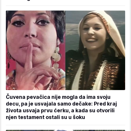
Čuvena pevačica nije mogla da ima svoju
decu, pa je usvajala samo dečake: Pred kraj
života usvaja prvu ćerku, a kada su otvorili
njen testament ostali su u šoku