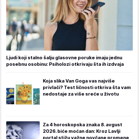
Ljudi koji stalno šalju glasovne poruke imaju jednu
posebnu osobinu: Psiholozi otkrivaju šta ih izdvaja
Koja slika Van Goga vas najviše
privlači? Test ličnosti otkriva šta vam
nedostaje za više sreće u životu
Za 4 horoskopska znaka 8. avgust
2026. biće moćan dan: Kroz Lavlji
portal stižu važne novčane promene