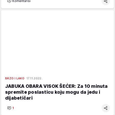
Komentariši
BRZO I LAKO
17.11.2022.
JABUKA OBARA VISOK ŠEĆER: Za 10 minuta
spremite poslasticu koju mogu da jedu i
dijabetičari
1