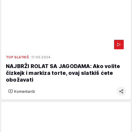
TOP SLATKIŠ
17.05.2024.
NAJBRŽI ROLAT SA JAGODAMA: Ako volite
čizkejk i markiza torte, ovaj slatkiš ćete
obožavati
Komentariši