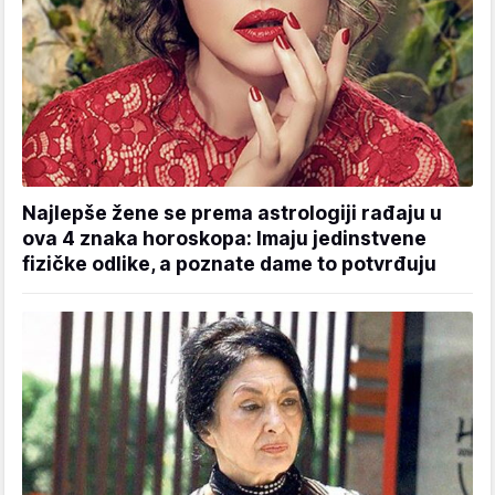
Najlepše žene se prema astrologiji rađaju u
ova 4 znaka horoskopa: Imaju jedinstvene
fizičke odlike, a poznate dame to potvrđuju