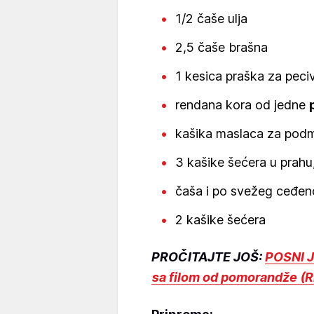
1/2 čaše ulja
2,5 čaše brašna
1 kesica praška za peci
rendana kora od jedne
kašika maslaca za pod
3 kašike šećera u prahu, 
čaša i po svežeg ceđe
2 kašike šećera
PROČITAJTE JOŠ:
POSNI J
sa filom od pomorandže (