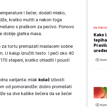
temperature i šećer, dodati mleko,
dže, kratko mutiti a nakon toga
omešano s praškom za pecivo. Ponovo
ENTERIJE
se dobije glatka masa.
Kako i
tepiha
Pravil
lup za tortu premazati maslacem sobne
uređe
. U kalup izručiti testo i peći oko 40
170 stepeni, kratko ohladiti i pousti
Kome
jedna varijanta: mlak
kolač
izbosti
kom od pomorandže: dobro promešati
že sa dve kašike šećera da se šećer
Kome