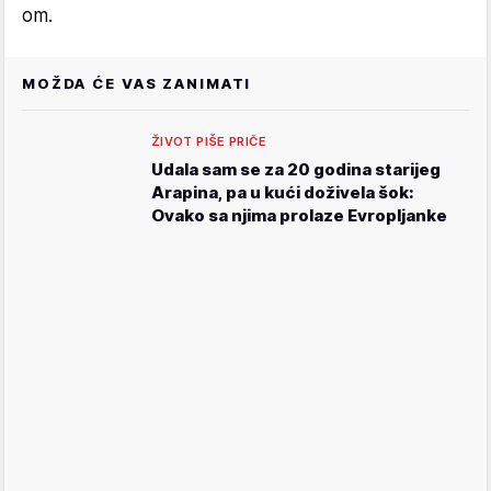
om.
MOŽDA ĆE VAS ZANIMATI
ŽIVOT PIŠE PRIČE
Udala sam se za 20 godina starijeg
Arapina, pa u kući doživela šok:
Ovako sa njima prolaze Evropljanke