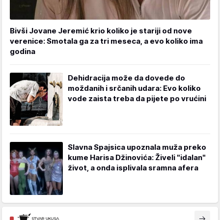
Bivši Jovane Jeremić krio koliko je stariji od nove
verenice: Smotala ga za tri meseca, a evo koliko ima
godina
Dehidracija može da dovede do
moždanih i srčanih udara: Evo koliko
vode zaista treba da pijete po vrućini
Slavna Spajsica upoznala muža preko
kume Harisa Džinovića: Živeli "idalan"
život, a onda isplivala sramna afera