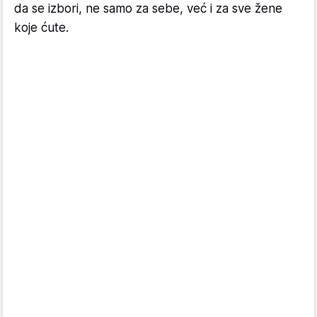
da se izbori, ne samo za sebe, već i za sve žene
koje ćute.