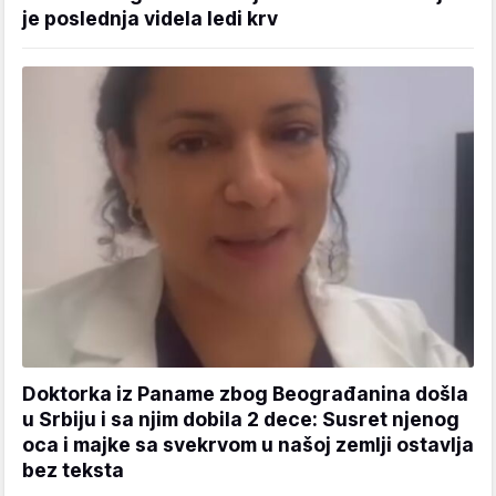
je poslednja videla ledi krv
Doktorka iz Paname zbog Beograđanina došla
u Srbiju i sa njim dobila 2 dece: Susret njenog
oca i majke sa svekrvom u našoj zemlji ostavlja
bez teksta