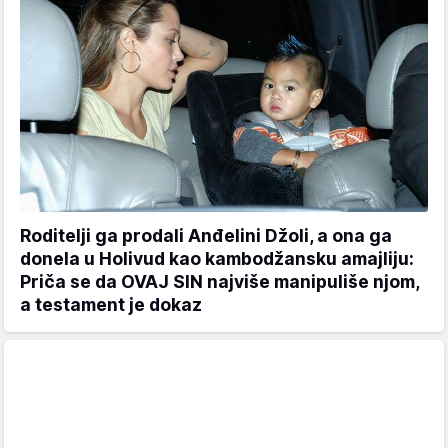
Roditelji ga prodali Anđelini Džoli, a ona ga
donela u Holivud kao kambodžansku amajliju:
Priča se da OVAJ SIN najviše manipuliše njom,
a testament je dokaz