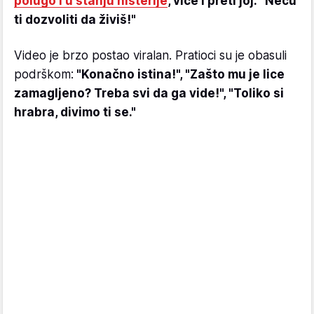
polugo i u stanju histerije
, viče i preti joj: "Neću
ti dozvoliti da živiš!"
Video je brzo postao viralan. Pratioci su je obasuli
podrškom:
"Konačno istina!", "Zašto mu je lice
zamagljeno? Treba svi da ga vide!", "Toliko si
hrabra, divimo ti se."