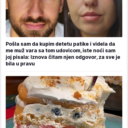
Pošla sam da kupim detetu patike i videla da
me muž vara sa tom udovicom, iste noći sam
joj pisala: Iznova čitam njen odgovor, za sve je
bila u pravu