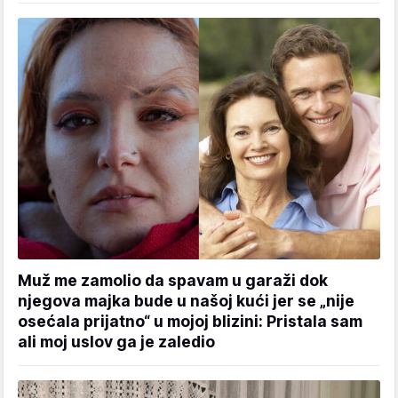
Muž me zamolio da spavam u garaži dok
njegova majka bude u našoj kući jer se „nije
osećala prijatno“ u mojoj blizini: Pristala sam
ali moj uslov ga je zaledio