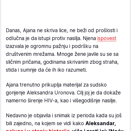
Danas, Ajana ne skriva lice, ne beži od prošlosti i
odlučna je da istupi protiv nasilja. Njena
ispovest
izazvala je ogromnu pažnju i podršku na
društvenim mrežama. Mnoge žene javile su se sa
sličnim pričama, godinama skrivanim zbog straha,
stida i sumnje da će ih iko razumeti.
Ajana trenutno prikuplja materijal za sudsko
gonjenje Aleksandra Uronova. Cilj joj je da dokaže
namerno širenje HIV-a, kao i višegodišnje nasilje.
Nedavno je objavila i snimak iz perioda kada su još
bili zajedno, na kojem se vidi kako
Aleksandar,