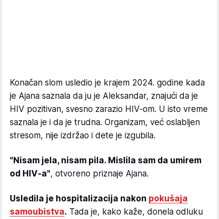
Konačan slom usledio je krajem 2024. godine kada
je Ajana saznala da ju je Aleksandar, znajući da je
HIV pozitivan, svesno zarazio HIV-om. U isto vreme
saznala je i da je trudna. Organizam, već oslabljen
stresom, nije izdržao i dete je izgubila.
"Nisam jela, nisam pila. Mislila sam da umirem
od HIV-a"
, otvoreno priznaje Ajana.
Usledila je hospitalizacija nakon
pokušaja
samoubistva
.
Tada je, kako kaže, donela odluku