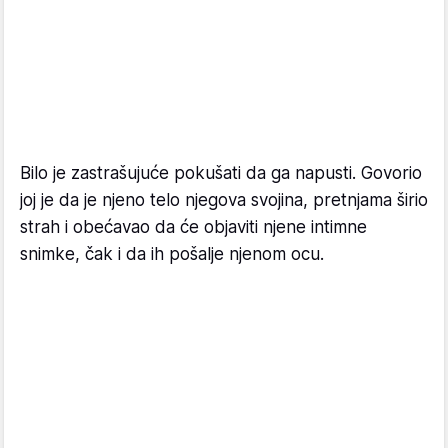
Bilo je zastrašujuće pokušati da ga napusti. Govorio
joj je da je njeno telo njegova svojina, pretnjama širio
strah i obećavao da će objaviti njene intimne
snimke, čak i da ih pošalje njenom ocu.