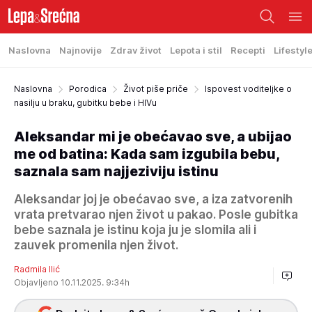
Naslovna
Najnovije
Zdrav život
Lepota i stil
Recepti
Lifestyl
Naslovna
Porodica
Život piše priče
Ispovest voditeljke o
nasilju u braku, gubitku bebe i HIVu
Aleksandar mi je obećavao sve, a ubijao
me od batina: Kada sam izgubila bebu,
saznala sam najjeziviju istinu
Aleksandar joj je obećavao sve, a iza zatvorenih
vrata pretvarao njen život u pakao. Posle gubitka
bebe saznala je istinu koja ju je slomila ali i
zauvek promenila njen život.
Radmila Ilić
Objavljeno 10.11.2025. 9:34h