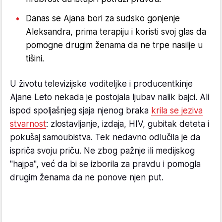
Danas se Ajana bori za sudsko gonjenje
Aleksandra, prima terapiju i koristi svoj glas da
pomogne drugim ženama da ne trpe nasilje u
tišini.
U životu televizijske voditeljke i producentkinje
Ajane Leto nekada je postojala ljubav nalik bajci. Ali
ispod spoljašnjeg sjaja njenog braka
krila se jeziva
stvarnost
: zlostavljanje, izdaja, HIV, gubitak deteta i
pokušaj samoubistva. Tek nedavno odlučila je da
ispriča svoju priču. Ne zbog pažnje ili medijskog
"hajpa", već da bi se izborila za pravdu i pomogla
drugim ženama da ne ponove njen put.