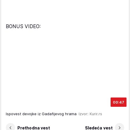
BONUS VIDEO:
00:47
Ispovest devojke iz Gadafijevog hrama
Izvor: Kurir.rs
Prethodna vest
Sledeća vest