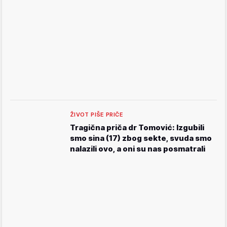
ŽIVOT PIŠE PRIČE
Tragična priča dr Tomović: Izgubili
smo sina (17) zbog sekte, svuda smo
nalazili ovo, a oni su nas posmatrali