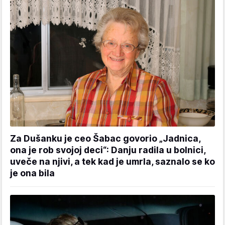
Za Dušanku je ceo Šabac govorio „Jadnica,
ona je rob svojoj deci“: Danju radila u bolnici,
uveče na njivi, a tek kad je umrla, saznalo se ko
je ona bila