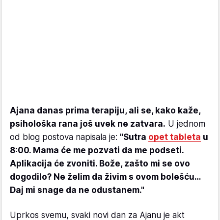
Ajana danas prima terapiju, ali se, kako kaže,
psihološka rana još uvek ne zatvara.
U jednom
od blog postova napisala je:
"Sutra
opet tableta
u
8:00. Mama će me pozvati da me podseti.
Aplikacija će zvoniti. Bože, zašto mi se ovo
dogodilo? Ne želim da živim s ovom bolešću…
Daj mi snage da ne odustanem."
Uprkos svemu, svaki novi dan za Aјanu je akt