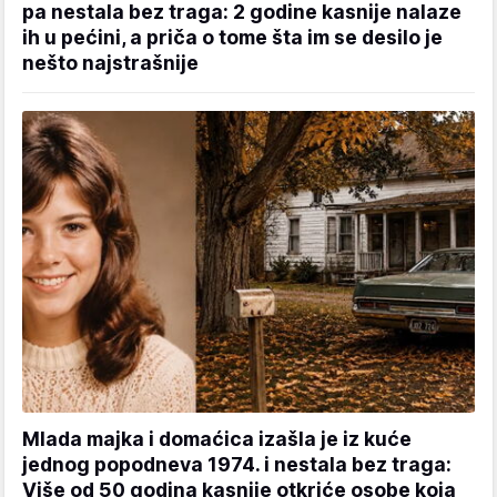
pa nestala bez traga: 2 godine kasnije nalaze
ih u pećini, a priča o tome šta im se desilo je
nešto najstrašnije
Mlada majka i domaćica izašla je iz kuće
jednog popodneva 1974. i nestala bez traga:
Više od 50 godina kasnije otkriće osobe koja