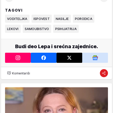
TAGOVI
VODITELJKA
ISPOVEST
NASILJE
PORODICA
LEKOVI
SAMOUBISTVO
PSIHIJATRIJA
Budi deo Lepa i srećna zajednice.
Komentariši