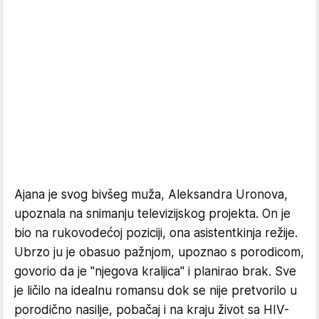
Ajana je svog bivšeg muža, Aleksandra Uronova,
upoznala na snimanju televizijskog projekta. On je
bio na rukovodećoj poziciji, ona asistentkinja režije.
Ubrzo ju je obasuo pažnjom, upoznao s porodicom,
govorio da je "njegova kraljica" i planirao brak. Sve
je ličilo na idealnu romansu dok se nije pretvorilo u
porodično nasilje, pobačaj i na kraju život sa HIV-