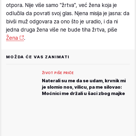
otpora. Nije više samo "žrtva", već žena koja je
odlučila da povrati svoj glas. Njena misija je jasna: da
bivši muž odgovara za ono što je uradio, i da ni
jedna druga žena više ne bude tiha žrtva, piše
Žena
.
MOŽDA ĆE VAS ZANIMATI
ŽIVOT PIŠE PRIČE
Naterali su me da se udam, krvnik mi
je slomio nos, vilicu, pa me silovao:
Moćnici me držali u šaci zbog majke