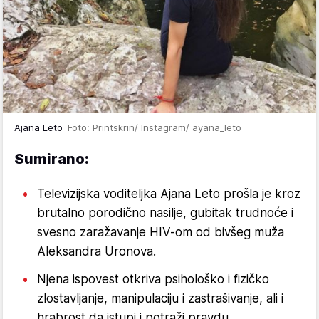
Ajana Leto
Foto: Printskrin/ Instagram/ ayana_leto
Sumirano:
Televizijska voditeljka Ajana Leto prošla je kroz
brutalno porodično nasilje, gubitak trudnoće i
svesno zaražavanje HIV-om od bivšeg muža
Aleksandra Uronova.
Njena ispovest otkriva psihološko i fizičko
zlostavljanje, manipulaciju i zastrašivanje, ali i
hrabrost da istupi i potraži pravdu.