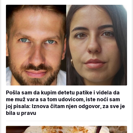
Pošla sam da kupim detetu patike i videla da
me muž vara sa tom udovicom, iste noći sam
joj pisala: Iznova čitam njen odgovor, za sve je
bila u pravu