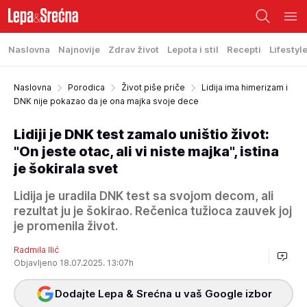
Naslovna
Najnovije
Zdrav život
Lepota i stil
Recepti
Lifestyl
Naslovna
Porodica
Život piše priče
Lidija ima himerizam i
DNK nije pokazao da je ona majka svoje dece
Lidiji je DNK test zamalo uništio život:
"On jeste otac, ali vi niste majka", istina
je šokirala svet
Lidija je uradila DNK test sa svojom decom, ali
rezultat ju je šokirao. Rečenica tužioca zauvek joj
je promenila život.
Radmila Ilić
Objavljeno 18.07.2025. 13:07h
Dodajte Lepa & Srećna u vaš Google izbor