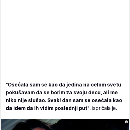
"Osećala sam se kao da jedina na celom svetu
pokušavam da se borim za svoju decu, ali me
niko nije slušao. Svaki dan sam se osećala kao
da idem da ih vidim poslednji put"
, ispričala je.