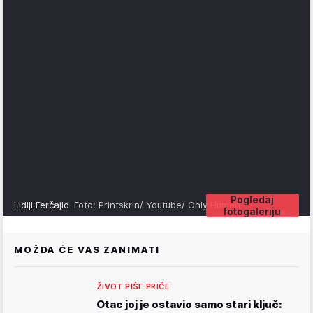
Pogledaj
Lidiji Ferčajld
Foto: Printskrin/ Youtube/ Only Human
fotogaleriju
MOŽDA ĆE VAS ZANIMATI
ŽIVOT PIŠE PRIČE
Otac joj je ostavio samo stari ključ: