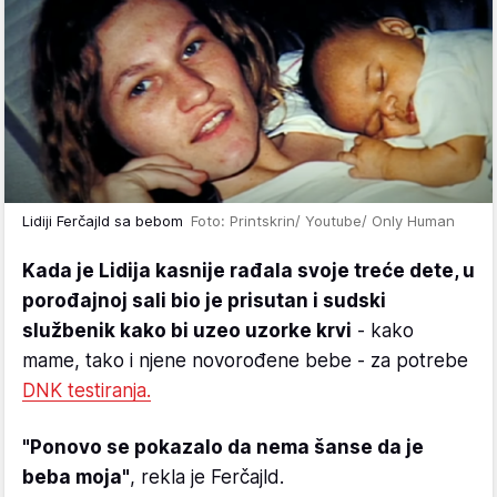
Lidiji Ferčajld sa bebom
Foto: Printskrin/ Youtube/ Only Human
Kada je Lidija kasnije rađala svoje treće dete, u
porođajnoj sali bio je prisutan i sudski
službenik kako bi uzeo uzorke krvi
- kako
mame, tako i njene novorođene bebe - za potrebe
DNK testiranja.
"Ponovo se pokazalo da nema šanse da je
beba moja"
, rekla je Ferčajld.