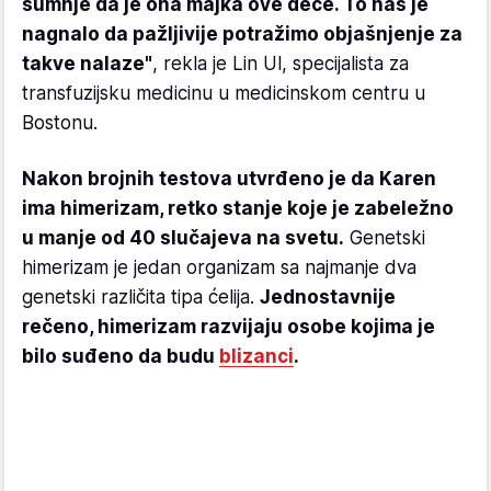
sumnje da je ona majka ove dece. To nas je
nagnalo da pažljivije potražimo objašnjenje za
takve nalaze"
, rekla je Lin Ul, specijalista za
transfuzijsku medicinu u medicinskom centru u
Bostonu.
Nakon brojnih testova utvrđeno je da Karen
ima himerizam, retko stanje koje je zabeležno
u manje od 40 slučajeva na svetu.
Genetski
himerizam je jedan organizam sa najmanje dva
genetski različita tipa ćelija.
Jednostavnije
rečeno, himerizam razvijaju osobe kojima je
bilo suđeno da budu
blizanci
.