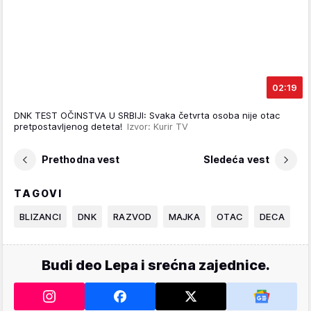
02:19
DNK TEST OČINSTVA U SRBIJI: Svaka četvrta osoba nije otac
pretpostavljenog deteta!
Izvor: Kurir TV
Prethodna vest
Sledeća vest
TAGOVI
BLIZANCI
DNK
RAZVOD
MAJKA
OTAC
DECA
Budi deo Lepa i srećna zajednice.