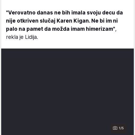
"Verovatno danas ne bih imala svoju decu da
nije otkriven slučaj Karen Kigan. Ne bi im ni
palo na pamet da možda imam himerizam"
,
rekla je Lidija.
1/5