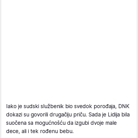
Iako je sudski službenik bio svedok porođaja, DNK
dokazi su govorili drugačiju priču. Sada je Lidija bila
suočena sa mogućnošću da izgubi dvoje male
dece, ali i tek rođenu bebu.