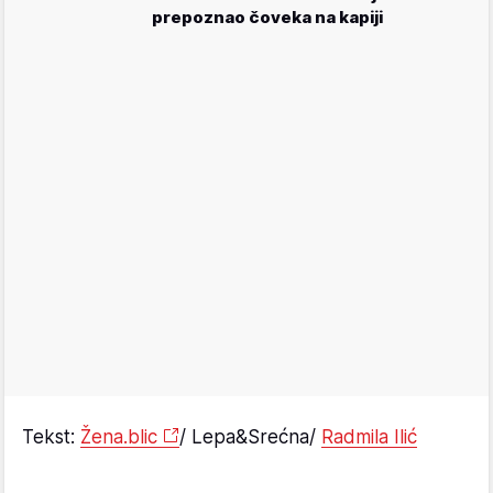
prepoznao čoveka na kapiji
Tekst:
Žena.blic
/ Lepa&Srećna/
Radmila Ilić