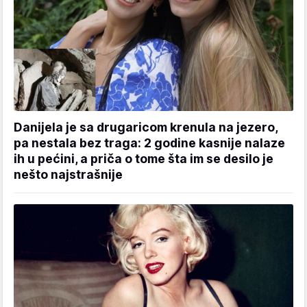
Danijela je sa drugaricom krenula na jezero,
pa nestala bez traga: 2 godine kasnije nalaze
ih u pećini, a priča o tome šta im se desilo je
nešto najstrašnije