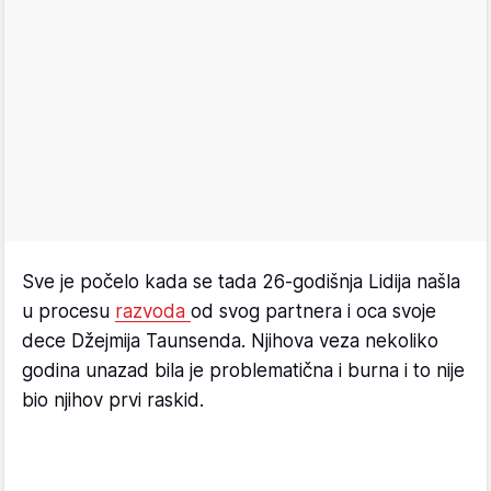
Sve je počelo kada se tada 26-godišnja Lidija našla
u procesu
razvoda
od svog partnera i oca svoje
dece Džejmija Taunsenda. Njihova veza nekoliko
godina unazad bila je problematična i burna i to nije
bio njihov prvi raskid.