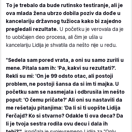
To je trebalo da bude rutinsko testiranje, ali je
ova mlada žena ubrzo dobila poziv da dođe u
kancelariju državnog tužioca kako bi zajedno
pregledali rezultate.
U početku je verovala da je
to uobičajen deo procesa, ali čim je ušla u
kancelariju Lidija je shvatila da nešto nije u redu.
"Sedela sam pored vrata, a oni su samo zurili u
mene. Pitala sam ih: 'Pa, kakvi su rezultati?'.
Rekli su mi: 'On je 99 odsto otac, ali postoji
problem, ne postoji šansa da si im ti majka. U
početku sam se nasmejala i odbrusila im nešto
poput: 'O čemu pričate?' Ali oni su nastavili da
me rešetaju pitanjima: 'Da li si ti uopšte Lidija
Ferčajd? Ko si stvarno? Odakle ti ova deca? Da
li je tvoja sestra rodila ovu decu i dala ih
tebi?'"
, ispričala je svojevremeno Lidija za "Only