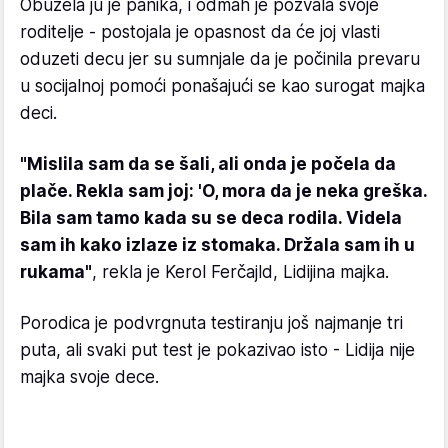
Obuzela ju je panika, i odmah je pozvala svoje
roditelje - postojala je opasnost da će joj vlasti
oduzeti decu jer su sumnjale da je počinila prevaru
u socijalnoj pomoći ponašajući se kao surogat majka
deci.
"Mislila sam da se šali, ali onda je počela da
plače. Rekla sam joj: 'O, mora da je neka greška.
Bila sam tamo kada su se deca rodila. Videla
sam ih kako izlaze iz stomaka. Držala sam ih u
rukama"
, rekla je Kerol Ferčajld, Lidijina majka.
Porodica je podvrgnuta testiranju još najmanje tri
puta, ali svaki put test je pokazivao isto - Lidija nije
majka svoje dece.