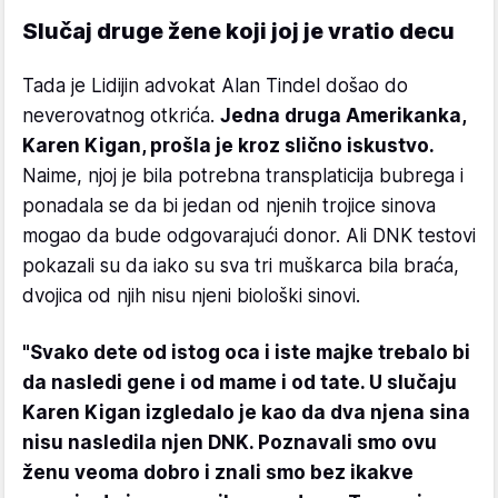
Slučaj druge žene koji joj je vratio decu
Tada je Lidijin advokat Alan Tindel došao do
neverovatnog otkrića.
Jedna druga Amerikanka,
Karen Kigan, prošla je kroz slično iskustvo.
Naime, njoj je bila potrebna transplaticija bubrega i
ponadala se da bi jedan od njenih trojice sinova
mogao da bude odgovarajući donor. Ali DNK testovi
pokazali su da iako su sva tri muškarca bila braća,
dvojica od njih nisu njeni biološki sinovi.
"Svako dete od istog oca i iste majke trebalo bi
da nasledi gene i od mame i od tate. U slučaju
Karen Kigan izgledalo je kao da dva njena sina
nisu nasledila njen DNK. Poznavali smo ovu
ženu veoma dobro i znali smo bez ikakve