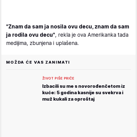
"Znam da sam ja nosila ovu decu, znam da sam
ja rodila ovu decu"
, rekla je ova Amerikanka tada
medijima, zbunjena i uplašena.
MOŽDA ĆE VAS ZANIMATI
ŽIVOT PIŠE PRIČE
Izbacili su me s novorođenčetom iz
kuće: 5 godina kasnije su svekrva i
muž kukali za oproštaj