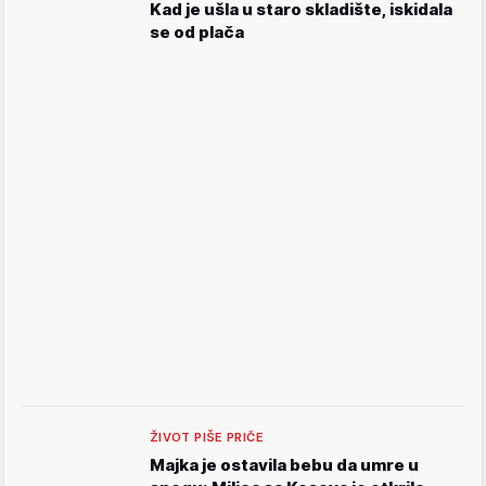
Kad je ušla u staro skladište, iskidala
se od plača
ŽIVOT PIŠE PRIČE
Majka je ostavila bebu da umre u