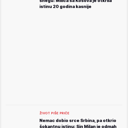
snegu: Milica sa Kosova je otkrila
istinu 20 godina kasnije
ŽIVOT PIŠE PRIČE
Nemac dobio srce Srbina, pa otkrio
šokantnu istinu: Sin Milan je odmah