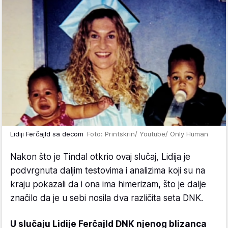
Lidiji Ferčajld sa decom
Foto: Printskrin/ Youtube/ Only Human
Nakon što je Tindal otkrio ovaj slučaj, Lidija je
podvrgnuta daljim testovima i analizima koji su na
kraju pokazali da i ona ima himerizam, što je dalje
značilo da je u sebi nosila dva različita seta DNK.
U slučaju Lidije Ferčajld DNK njenog blizanca