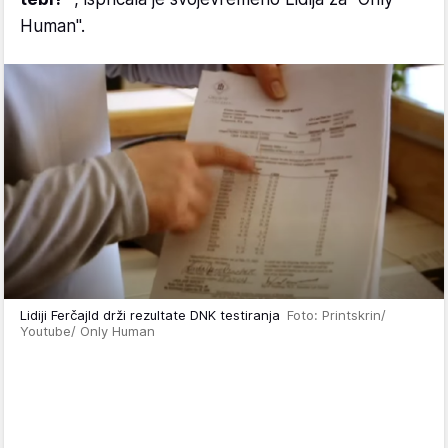
Human".
Lidiji Ferčajld drži rezultate DNK testiranja
Foto: Printskrin/
Youtube/ Only Human