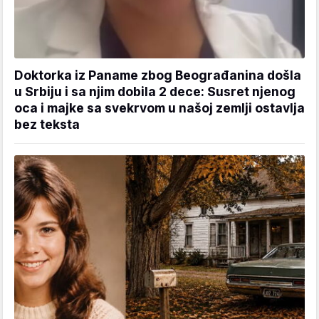
Doktorka iz Paname zbog Beograđanina došla
u Srbiju i sa njim dobila 2 dece: Susret njenog
oca i majke sa svekrvom u našoj zemlji ostavlja
bez teksta