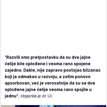
"Razvili smo pretpostavku da su dve jajne
ćelije bile oplođene i veoma rano spojene
zajedno. Dakle, nije zapravo postojao blizanac
koji je odmakao u razvoju, a zatim ponovo
apsorbovan, već je verovatnije da su se dve
oplođene jajne ćelije veoma rano spojile u
jednu"
, objasnila je dr Ul.