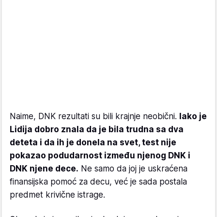
Naime, DNK rezultati su bili krajnje neobični.
Iako je
Lidija dobro znala da je bila trudna sa dva
deteta i da ih je donela na svet, test nije
pokazao podudarnost između njenog DNK i
DNK njene dece.
Ne samo da joj je uskraćena
finansijska pomoć za decu, već je sada postala
predmet krivične istrage.