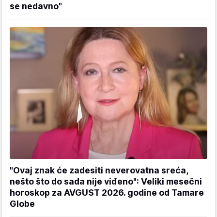
se nedavno"
"Ovaj znak će zadesiti neverovatna sreća,
nešto što do sada nije viđeno": Veliki mesečni
horoskop za AVGUST 2026. godine od Tamare
Globe